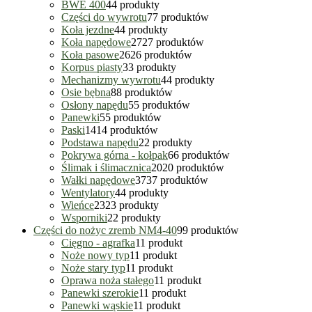
BWE 400
4
4 produkty
Części do wywrotu
7
7 produktów
Koła jezdne
4
4 produkty
Koła napędowe
27
27 produktów
Koła pasowe
26
26 produktów
Korpus piasty
3
3 produkty
Mechanizmy wywrotu
4
4 produkty
Osie bębna
8
8 produktów
Osłony napędu
5
5 produktów
Panewki
5
5 produktów
Paski
14
14 produktów
Podstawa napędu
2
2 produkty
Pokrywa górna - kołpak
6
6 produktów
Ślimak i ślimacznica
20
20 produktów
Wałki napędowe
37
37 produktów
Wentylatory
4
4 produkty
Wieńce
23
23 produkty
Wsporniki
2
2 produkty
Części do nożyc zremb NM4-40
9
9 produktów
Cięgno - agrafka
1
1 produkt
Noże nowy typ
1
1 produkt
Noże stary typ
1
1 produkt
Oprawa noża stałego
1
1 produkt
Panewki szerokie
1
1 produkt
Panewki wąskie
1
1 produkt