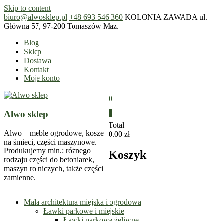
Skip to content
biuro@alwosklep.pl
+48 693 546 360
KOLONIA ZAWADA ul.
Główna 57, 97-200 Tomaszów Maz.
Blog
Sklep
Dostawa
Kontakt
Moje konto
0
Alwo sklep
0
Total
Alwo – meble ogrodowe, kosze
0.00 zł
na śmieci, części maszynowe.
Produkujemy min.: różnego
Koszyk
rodzaju części do betoniarek,
maszyn rolniczych, także części
zamienne.
Mała architektura miejska i ogrodowa
Ławki parkowe i miejskie
Ławki parkowe żeliwne