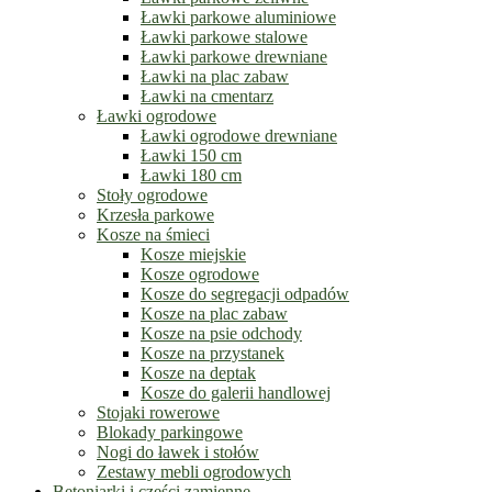
Ławki parkowe aluminiowe
Ławki parkowe stalowe
Ławki parkowe drewniane
Ławki na plac zabaw
Ławki na cmentarz
Ławki ogrodowe
Ławki ogrodowe drewniane
Ławki 150 cm
Ławki 180 cm
Stoły ogrodowe
Krzesła parkowe
Kosze na śmieci
Kosze miejskie
Kosze ogrodowe
Kosze do segregacji odpadów
Kosze na plac zabaw
Kosze na psie odchody
Kosze na przystanek
Kosze na deptak
Kosze do galerii handlowej
Stojaki rowerowe
Blokady parkingowe
Nogi do ławek i stołów
Zestawy mebli ogrodowych
Betoniarki i części zamienne