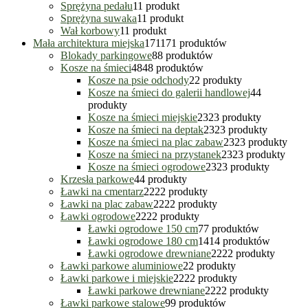
Sprężyna pedału
1
1 produkt
Sprężyna suwaka
1
1 produkt
Wał korbowy
1
1 produkt
Mała architektura miejska
171
171 produktów
Blokady parkingowe
8
8 produktów
Kosze na śmieci
48
48 produktów
Kosze na psie odchody
2
2 produkty
Kosze na śmieci do galerii handlowej
4
4
produkty
Kosze na śmieci miejskie
23
23 produkty
Kosze na śmieci na deptak
23
23 produkty
Kosze na śmieci na plac zabaw
23
23 produkty
Kosze na śmieci na przystanek
23
23 produkty
Kosze na śmieci ogrodowe
23
23 produkty
Krzesła parkowe
4
4 produkty
Ławki na cmentarz
22
22 produkty
Ławki na plac zabaw
22
22 produkty
Ławki ogrodowe
22
22 produkty
Ławki ogrodowe 150 cm
7
7 produktów
Ławki ogrodowe 180 cm
14
14 produktów
Ławki ogrodowe drewniane
22
22 produkty
Ławki parkowe aluminiowe
2
2 produkty
Ławki parkowe i miejskie
22
22 produkty
Ławki parkowe drewniane
22
22 produkty
Ławki parkowe stalowe
9
9 produktów