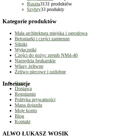
Ruszta
31
31 produktów
Szybry
3
3 produkty
Kategorie produktów
Mała architektura miejska i ogrodowa
Betoniarki i części zamienne
Silniki
Wyłączniki
Części do nożyc zremb NM4-40
Narzędzia brukarskie
Włazy żeliwne
Żeliwo piecowe i ozdobne
Informacje
O nas
Dostawa
Regulamin
Polityka prywatności
Mapa dojazdu
Moje konto
Blog
Kontakt
ALWO ŁUKASZ WOSIK