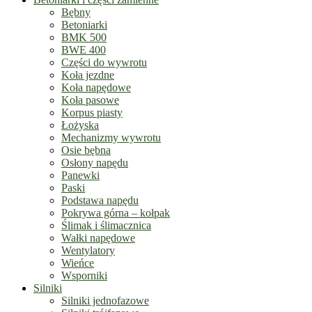
Bębny
Betoniarki
BMK 500
BWE 400
Części do wywrotu
Koła jezdne
Koła napędowe
Koła pasowe
Korpus piasty
Łożyska
Mechanizmy wywrotu
Osie bębna
Osłony napędu
Panewki
Paski
Podstawa napędu
Pokrywa górna – kołpak
Ślimak i ślimacznica
Wałki napędowe
Wentylatory
Wieńce
Wsporniki
Silniki
Silniki jednofazowe