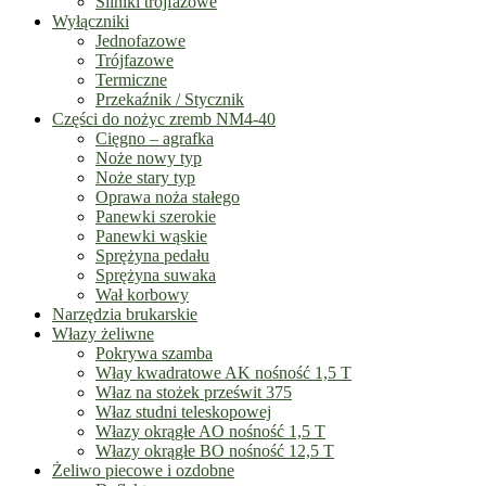
Silniki trójfazowe
Wyłączniki
Jednofazowe
Trójfazowe
Termiczne
Przekaźnik / Stycznik
Części do nożyc zremb NM4-40
Cięgno – agrafka
Noże nowy typ
Noże stary typ
Oprawa noża stałego
Panewki szerokie
Panewki wąskie
Sprężyna pedału
Sprężyna suwaka
Wał korbowy
Narzędzia brukarskie
Włazy żeliwne
Pokrywa szamba
Włay kwadratowe AK nośność 1,5 T
Właz na stożek prześwit 375
Właz studni teleskopowej
Włazy okrągłe AO nośność 1,5 T
Włazy okrągłe BO nośność 12,5 T
Żeliwo piecowe i ozdobne