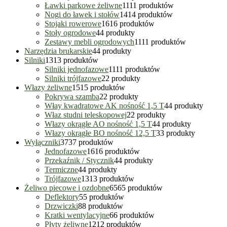
Ławki parkowe żeliwne
11
11 produktów
Nogi do ławek i stołów
14
14 produktów
Stojaki rowerowe
16
16 produktów
Stoły ogrodowe
4
4 produkty
Zestawy mebli ogrodowych
11
11 produktów
Narzędzia brukarskie
4
4 produkty
Silniki
13
13 produktów
Silniki jednofazowe
11
11 produktów
Silniki trójfazowe
2
2 produkty
Włazy żeliwne
15
15 produktów
Pokrywa szamba
2
2 produkty
Włay kwadratowe AK nośność 1,5 T
4
4 produkty
Właz studni teleskopowej
2
2 produkty
Włazy okrągłe AO nośność 1,5 T
4
4 produkty
Włazy okrągłe BO nośność 12,5 T
3
3 produkty
Wyłączniki
37
37 produktów
Jednofazowe
16
16 produktów
Przekaźnik / Stycznik
4
4 produkty
Termiczne
4
4 produkty
Trójfazowe
13
13 produktów
Żeliwo piecowe i ozdobne
65
65 produktów
Deflektory
5
5 produktów
Drzwiczki
8
8 produktów
Kratki wentylacyjne
6
6 produktów
Płyty żeliwne
12
12 produktów