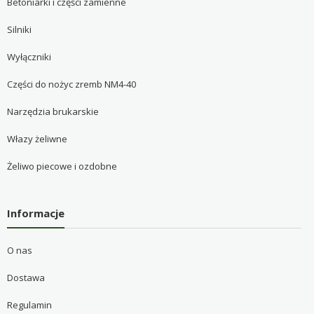
Betoniarki i części zamienne
Silniki
Wyłączniki
Części do nożyc zremb NM4-40
Narzędzia brukarskie
Włazy żeliwne
Żeliwo piecowe i ozdobne
Informacje
O nas
Dostawa
Regulamin