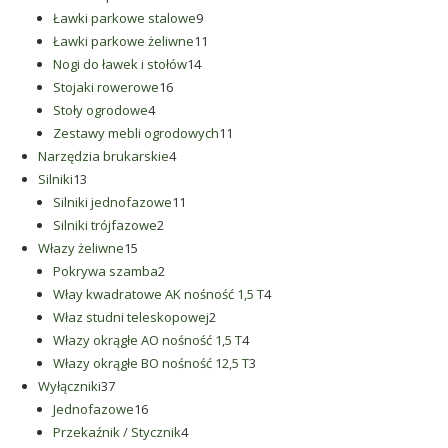
9
produkty
Ławki parkowe stalowe
9
produktów
11
Ławki parkowe żeliwne
11
14
produktów
Nogi do ławek i stołów
14
16
produktów
Stojaki rowerowe
16
4
produktów
Stoły ogrodowe
4
produkty
11
Zestawy mebli ogrodowych
11
4
produktów
Narzędzia brukarskie
4
13
produkty
Silniki
13
produktów
11
Silniki jednofazowe
11
2
produktów
Silniki trójfazowe
2
15
produkty
Włazy żeliwne
15
produktów
2
Pokrywa szamba
2
produkty
4
Włay kwadratowe AK nośność 1,5 T
4
2
produkty
Właz studni teleskopowej
2
produkty
4
Włazy okrągłe AO nośność 1,5 T
4
produkty
3
Włazy okrągłe BO nośność 12,5 T
3
37
produkty
Wyłączniki
37
produktów
16
Jednofazowe
16
produktów
4
Przekaźnik / Stycznik
4