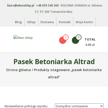
Skip
biuro@alwosklep.pl
+48 693 546 360
KOLONIA ZAWADA ul. Główna
to
57, 97-200 Tomaszów Maz.
content
Blog
Sklep
Dostawa
Kontakt
Moje konto
0
0
TOTAL
Alwo
0.00 zł
sklep
Pasek Betoniarka Altrad
Alwo
–
Strona główna
/ Produkty otagowane „pasek betoniarka
meble
altrad”
ogrodowe,
kosze
na
śmieci,
części
Wyświetlanie jednego wyniku