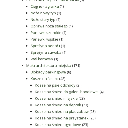
1
produktów
Cięgno - agrafka
1
1
produkt
Noże nowy typ
1
1
produkt
Noże stary typ
1
produkt
1
Oprawa noża stałego
1
1
produkt
Panewki szerokie
1
1
produkt
Panewki wąskie
1
produkt
1
Sprężyna pedału
1
produkt
1
Sprężyna suwaka
1
1
produkt
Wał korbowy
1
produkt
171
Mała architektura miejska
171
8
produktów
Blokady parkingowe
8
48
produktów
Kosze na śmieci
48
produktów
2
Kosze na psie odchody
2
produkty
4
Kosze na śmieci do galerii handlowej
4
23
produkty
Kosze na śmieci miejskie
23
produkty
23
Kosze na śmieci na deptak
23
produkty
23
Kosze na śmieci na plac zabaw
23
produkty
23
Kosze na śmieci na przystanek
23
23
produkty
Kosze na śmieci ogrodowe
23