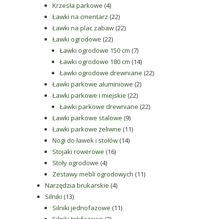
4
produkty
Krzesła parkowe
4
produkty
22
Ławki na cmentarz
22
produkty
22
Ławki na plac zabaw
22
22
produkty
Ławki ogrodowe
22
produkty
7
Ławki ogrodowe 150 cm
7
produktów
14
Ławki ogrodowe 180 cm
14
produktów
22
Ławki ogrodowe drewniane
22
2
produkty
Ławki parkowe aluminiowe
2
22
produkty
Ławki parkowe i miejskie
22
produkty
22
Ławki parkowe drewniane
22
9
produkty
Ławki parkowe stalowe
9
produktów
11
Ławki parkowe żeliwne
11
14
produktów
Nogi do ławek i stołów
14
16
produktów
Stojaki rowerowe
16
4
produktów
Stoły ogrodowe
4
produkty
11
Zestawy mebli ogrodowych
11
4
produktów
Narzędzia brukarskie
4
13
produkty
Silniki
13
produktów
11
Silniki jednofazowe
11
2
produktów