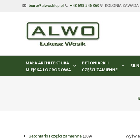
Skip
biuro@alwosklep.pl
+48 693 546 360
KOLONIA ZAWADA ul
to
content
Alwo
sklep
Alwo
–
MAŁA ARCHITEKTURA
BETONIARKI I
meble
SILN
MIEJSKA I OGRODOWA
CZĘŚCI ZAMIENNE
ogrodowe,
kosze
na
śmieci,
S
części
maszynowe.
Produkujemy
min.:
różnego
209
Betoniarki i części zamienne
209
Wyświe