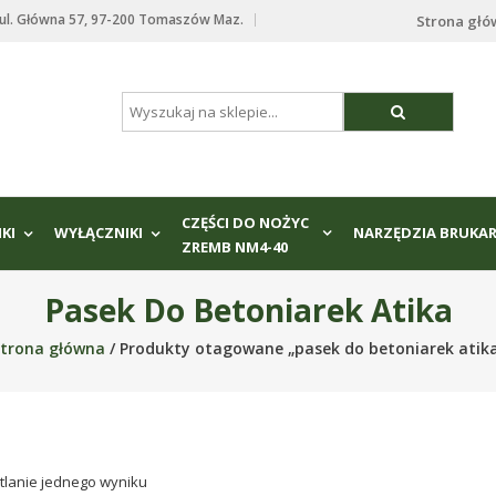
. Główna 57, 97-200 Tomaszów Maz.
Strona gł
CZĘŚCI DO NOŻYC
IKI
WYŁĄCZNIKI
NARZĘDZIA BRUKAR
ZREMB NM4-40
Pasek Do Betoniarek Atika
trona główna
/ Produkty otagowane „pasek do betoniarek atik
tlanie jednego wyniku