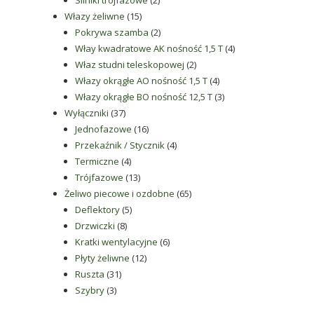
Silniki trójfazowe
2
15
produkty
Włazy żeliwne
15
produktów
2
Pokrywa szamba
2
produkty
4
Włay kwadratowe AK nośność 1,5 T
4
2
produkty
Właz studni teleskopowej
2
produkty
4
Włazy okrągłe AO nośność 1,5 T
4
produkty
3
Włazy okrągłe BO nośność 12,5 T
3
37
produkty
Wyłączniki
37
produktów
16
Jednofazowe
16
produktów
4
Przekaźnik / Stycznik
4
4
produkty
Termiczne
4
produkty
13
Trójfazowe
13
produktów
65
Żeliwo piecowe i ozdobne
65
5
produktów
Deflektory
5
8
produktów
Drzwiczki
8
produktów
6
Kratki wentylacyjne
6
12
produktów
Płyty żeliwne
12
31
produktów
Ruszta
31
3
produktów
Szybry
3
produkty