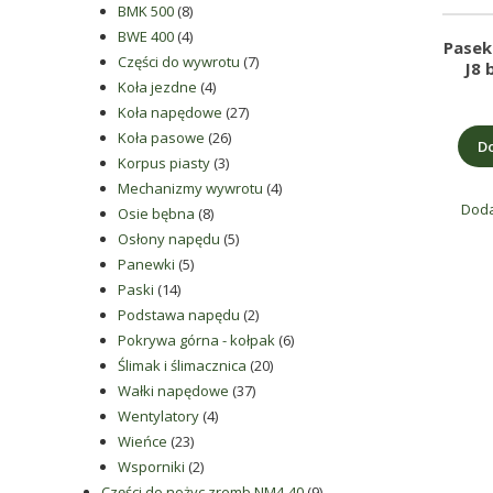
rodzaju
8
produktów
BMK 500
8
części
produktów
4
BWE 400
4
Pasek
produkty
7
Części do wywrotu
7
do
J8 
4
produktów
Koła jezdne
4
betoniarek,
produkty
27
Koła napędowe
27
maszyn
26
produktów
Koła pasowe
26
rolniczych,
Do
3
produktów
Korpus piasty
3
także
produkty
4
Mechanizmy wywrotu
4
części
Doda
8
produkty
Osie bębna
8
zamienne.
produktów
5
Osłony napędu
5
5
produktów
Panewki
5
14
produktów
Paski
14
produktów
2
Podstawa napędu
2
produkty
6
Pokrywa górna - kołpak
6
20
produktów
Ślimak i ślimacznica
20
37
produktów
Wałki napędowe
37
4
produktów
Wentylatory
4
23
produkty
Wieńce
23
produkty
2
Wsporniki
2
produkty
9
Części do nożyc zremb NM4-40
9