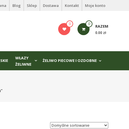
ówna
Blog
Sklep
Dostawa
Kontakt
Moje konto
0
0
RAZEM
0.00 zł
WŁAZY
SKIE
ŻELIWO PIECOWE I OZDOBNE
ŻELIWNE
a”