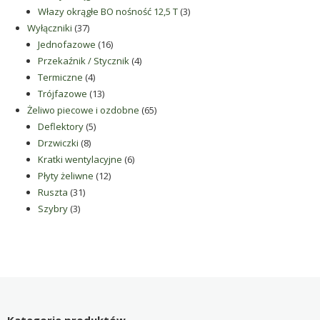
produkty
3
Włazy okrągłe BO nośność 12,5 T
3
37
produkty
Wyłączniki
37
produktów
16
Jednofazowe
16
produktów
4
Przekaźnik / Stycznik
4
4
produkty
Termiczne
4
produkty
13
Trójfazowe
13
produktów
65
Żeliwo piecowe i ozdobne
65
5
produktów
Deflektory
5
8
produktów
Drzwiczki
8
produktów
6
Kratki wentylacyjne
6
12
produktów
Płyty żeliwne
12
31
produktów
Ruszta
31
3
produktów
Szybry
3
produkty