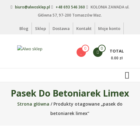
Skip
biuro@alwosklep.pl
+48 693 546 360
KOLONIA ZAWADA ul.
to
Główna 57, 97-200 Tomaszów Maz.
content
Blog
Sklep
Dostawa
Kontakt
Moje konto
0
0
TOTAL
Alwo
0.00 zł
sklep
Alwo
–
Pasek Do Betoniarek Limex
meble
ogrodowe,
Strona główna
/ Produkty otagowane „pasek do
kosze
betoniarek limex”
na
śmieci,
części