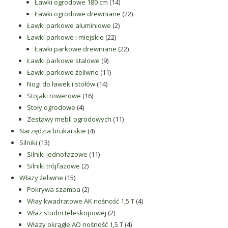
produktów
14
Ławki ogrodowe 180 cm
14
produktów
22
Ławki ogrodowe drewniane
22
2
produkty
Ławki parkowe aluminiowe
2
22
produkty
Ławki parkowe i miejskie
22
produkty
22
Ławki parkowe drewniane
22
9
produkty
Ławki parkowe stalowe
9
produktów
11
Ławki parkowe żeliwne
11
14
produktów
Nogi do ławek i stołów
14
16
produktów
Stojaki rowerowe
16
4
produktów
Stoły ogrodowe
4
produkty
11
Zestawy mebli ogrodowych
11
4
produktów
Narzędzia brukarskie
4
13
produkty
Silniki
13
produktów
11
Silniki jednofazowe
11
2
produktów
Silniki trójfazowe
2
15
produkty
Włazy żeliwne
15
produktów
2
Pokrywa szamba
2
produkty
4
Włay kwadratowe AK nośność 1,5 T
4
2
produkty
Właz studni teleskopowej
2
produkty
4
Włazy okrągłe AO nośność 1,5 T
4