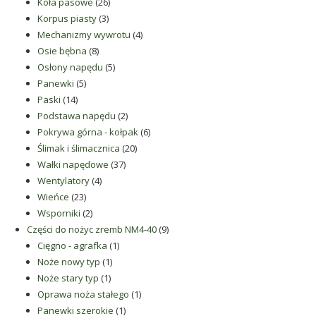
26
produktów
Koła pasowe
26
3
produktów
Korpus piasty
3
produkty
4
Mechanizmy wywrotu
4
8
produkty
Osie bębna
8
produktów
5
Osłony napędu
5
5
produktów
Panewki
5
14
produktów
Paski
14
produktów
2
Podstawa napędu
2
produkty
6
Pokrywa górna - kołpak
6
20
produktów
Ślimak i ślimacznica
20
37
produktów
Wałki napędowe
37
4
produktów
Wentylatory
4
23
produkty
Wieńce
23
produkty
2
Wsporniki
2
produkty
9
Części do nożyc zremb NM4-40
9
1
produktów
Cięgno - agrafka
1
1
produkt
Noże nowy typ
1
1
produkt
Noże stary typ
1
produkt
1
Oprawa noża stałego
1
1
produkt
Panewki szerokie
1