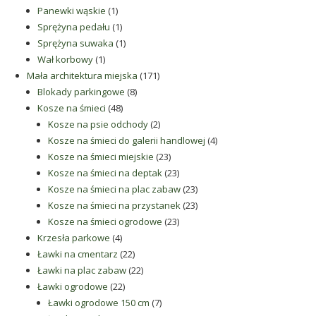
1
produkt
Panewki wąskie
1
produkt
1
Sprężyna pedału
1
produkt
1
Sprężyna suwaka
1
1
produkt
Wał korbowy
1
produkt
171
Mała architektura miejska
171
8
produktów
Blokady parkingowe
8
48
produktów
Kosze na śmieci
48
produktów
2
Kosze na psie odchody
2
produkty
4
Kosze na śmieci do galerii handlowej
4
23
produkty
Kosze na śmieci miejskie
23
produkty
23
Kosze na śmieci na deptak
23
produkty
23
Kosze na śmieci na plac zabaw
23
produkty
23
Kosze na śmieci na przystanek
23
23
produkty
Kosze na śmieci ogrodowe
23
4
produkty
Krzesła parkowe
4
produkty
22
Ławki na cmentarz
22
produkty
22
Ławki na plac zabaw
22
22
produkty
Ławki ogrodowe
22
produkty
7
Ławki ogrodowe 150 cm
7