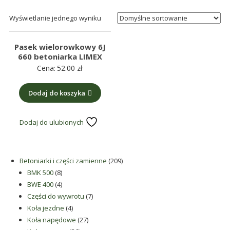
maszynowe.
Produkujemy
Wyświetlanie jednego wyniku
min.:
różnego
Pasek wielorowkowy 6J
rodzaju
660 betoniarka LIMEX
części
Cena:
52.00
zł
do
betoniarek,
Dodaj do koszyka
maszyn
rolniczych,
Dodaj do ulubionych
także
części
zamienne.
209
Betoniarki i części zamienne
209
8
produktów
BMK 500
8
produktów
4
BWE 400
4
produkty
7
Części do wywrotu
7
4
produktów
Koła jezdne
4
produkty
27
Koła napędowe
27