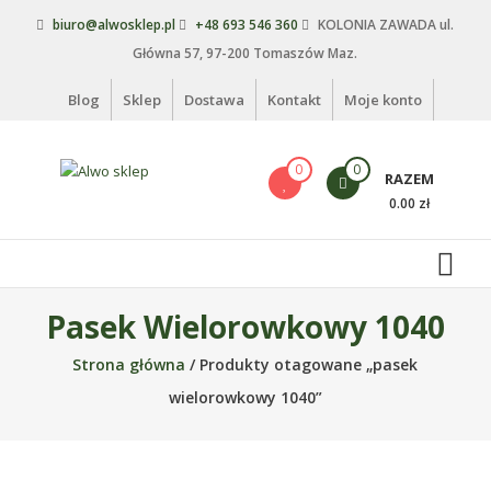
Skip
biuro@alwosklep.pl
+48 693 546 360
KOLONIA ZAWADA ul.
to
Główna 57, 97-200 Tomaszów Maz.
content
Blog
Sklep
Dostawa
Kontakt
Moje konto
0
0
RAZEM
Alwo
0.00 zł
sklep
Alwo
–
Pasek Wielorowkowy 1040
meble
ogrodowe,
Strona główna
/ Produkty otagowane „pasek
kosze
wielorowkowy 1040”
na
śmieci,
części