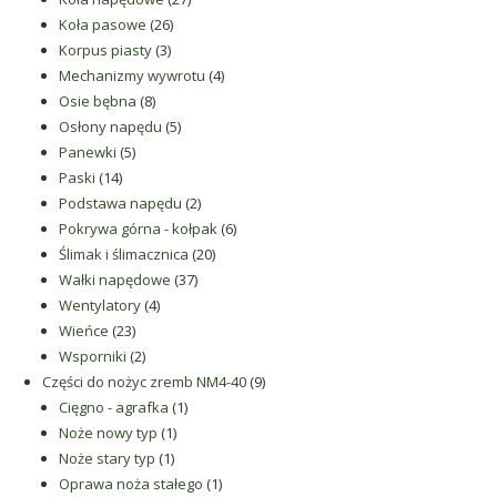
26
produktów
Koła pasowe
26
3
produktów
Korpus piasty
3
produkty
4
Mechanizmy wywrotu
4
8
produkty
Osie bębna
8
produktów
5
Osłony napędu
5
5
produktów
Panewki
5
14
produktów
Paski
14
produktów
2
Podstawa napędu
2
produkty
6
Pokrywa górna - kołpak
6
20
produktów
Ślimak i ślimacznica
20
37
produktów
Wałki napędowe
37
4
produktów
Wentylatory
4
23
produkty
Wieńce
23
produkty
2
Wsporniki
2
produkty
9
Części do nożyc zremb NM4-40
9
1
produktów
Cięgno - agrafka
1
1
produkt
Noże nowy typ
1
1
produkt
Noże stary typ
1
produkt
1
Oprawa noża stałego
1