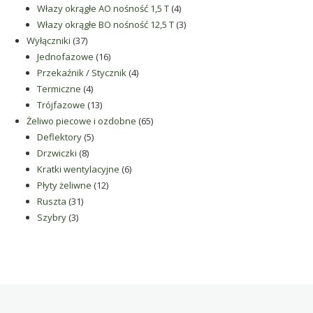
produkty
4
Włazy okrągłe AO nośność 1,5 T
4
produkty
3
Włazy okrągłe BO nośność 12,5 T
3
37
produkty
Wyłączniki
37
produktów
16
Jednofazowe
16
produktów
4
Przekaźnik / Stycznik
4
4
produkty
Termiczne
4
produkty
13
Trójfazowe
13
produktów
65
Żeliwo piecowe i ozdobne
65
5
produktów
Deflektory
5
8
produktów
Drzwiczki
8
produktów
6
Kratki wentylacyjne
6
12
produktów
Płyty żeliwne
12
31
produktów
Ruszta
31
3
produktów
Szybry
3
produkty