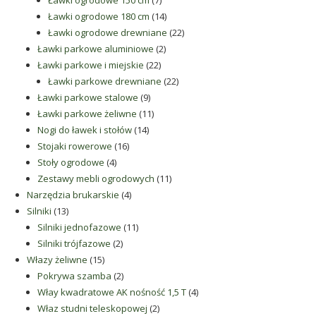
produktów
14
Ławki ogrodowe 180 cm
14
produktów
22
Ławki ogrodowe drewniane
22
2
produkty
Ławki parkowe aluminiowe
2
22
produkty
Ławki parkowe i miejskie
22
produkty
22
Ławki parkowe drewniane
22
9
produkty
Ławki parkowe stalowe
9
produktów
11
Ławki parkowe żeliwne
11
14
produktów
Nogi do ławek i stołów
14
16
produktów
Stojaki rowerowe
16
4
produktów
Stoły ogrodowe
4
produkty
11
Zestawy mebli ogrodowych
11
4
produktów
Narzędzia brukarskie
4
13
produkty
Silniki
13
produktów
11
Silniki jednofazowe
11
2
produktów
Silniki trójfazowe
2
15
produkty
Włazy żeliwne
15
produktów
2
Pokrywa szamba
2
produkty
4
Włay kwadratowe AK nośność 1,5 T
4
2
produkty
Właz studni teleskopowej
2