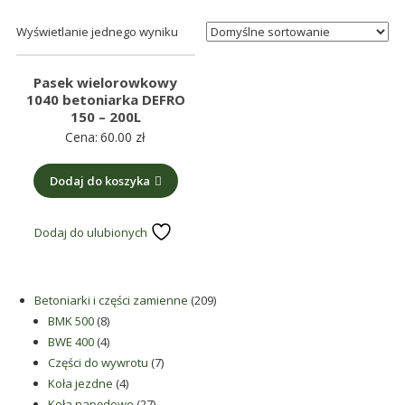
maszynowe.
Produkujemy
Wyświetlanie jednego wyniku
min.:
różnego
Pasek wielorowkowy
rodzaju
1040 betoniarka DEFRO
150 – 200L
części
Cena:
60.00
zł
do
betoniarek,
Dodaj do koszyka
maszyn
rolniczych,
także
Dodaj do ulubionych
części
zamienne.
209
Betoniarki i części zamienne
209
8
produktów
BMK 500
8
produktów
4
BWE 400
4
produkty
7
Części do wywrotu
7
4
produktów
Koła jezdne
4
produkty
27
Koła napędowe
27