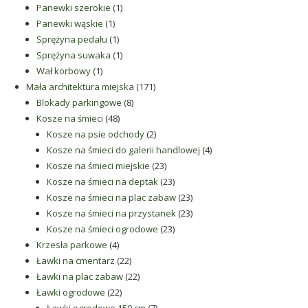
1
produkt
Panewki szerokie
1
1
produkt
Panewki wąskie
1
produkt
1
Sprężyna pedału
1
produkt
1
Sprężyna suwaka
1
1
produkt
Wał korbowy
1
produkt
171
Mała architektura miejska
171
8
produktów
Blokady parkingowe
8
48
produktów
Kosze na śmieci
48
produktów
2
Kosze na psie odchody
2
produkty
4
Kosze na śmieci do galerii handlowej
4
23
produkty
Kosze na śmieci miejskie
23
produkty
23
Kosze na śmieci na deptak
23
produkty
23
Kosze na śmieci na plac zabaw
23
produkty
23
Kosze na śmieci na przystanek
23
23
produkty
Kosze na śmieci ogrodowe
23
4
produkty
Krzesła parkowe
4
produkty
22
Ławki na cmentarz
22
produkty
22
Ławki na plac zabaw
22
22
produkty
Ławki ogrodowe
22
produkty
7
Ławki ogrodowe 150 cm
7