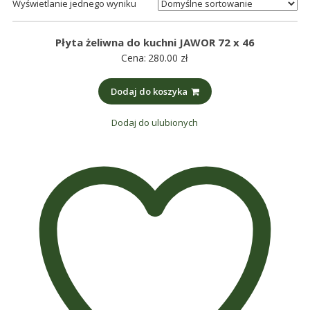
maszynowe.
Wyświetlanie jednego wyniku
Produkujemy
min.:
Płyta żeliwna do kuchni JAWOR 72 x 46
różnego
Cena:
280.00
zł
rodzaju
części
Dodaj do koszyka
do
Dodaj do ulubionych
betoniarek,
maszyn
rolniczych,
także
części
zamienne.