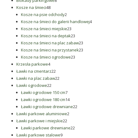
8
produktów
Blokady parkingowe
8
48
produktów
Kosze na śmieci
48
produktów
2
Kosze na psie odchody
2
produkty
4
Kosze na śmieci do galerii handlowej
4
23
produkty
Kosze na śmieci miejskie
23
produkty
23
Kosze na śmieci na deptak
23
produkty
23
Kosze na śmieci na plac zabaw
23
produkty
23
Kosze na śmieci na przystanek
23
23
produkty
Kosze na śmieci ogrodowe
23
4
produkty
Krzesła parkowe
4
produkty
22
Ławki na cmentarz
22
produkty
22
Ławki na plac zabaw
22
22
produkty
Ławki ogrodowe
22
produkty
7
Ławki ogrodowe 150 cm
7
produktów
14
Ławki ogrodowe 180 cm
14
produktów
22
Ławki ogrodowe drewniane
22
2
produkty
Ławki parkowe aluminiowe
2
22
produkty
Ławki parkowe i miejskie
22
produkty
22
Ławki parkowe drewniane
22
9
produkty
Ławki parkowe stalowe
9