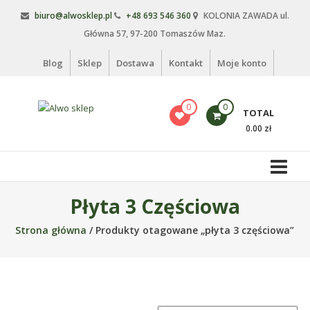
Skip
biuro@alwosklep.pl
+48 693 546 360
KOLONIA ZAWADA ul.
to
Główna 57, 97-200 Tomaszów Maz.
content
Blog
Sklep
Dostawa
Kontakt
Moje konto
0
0
TOTAL
Alwo
0.00 zł
sklep
Alwo
–
Płyta 3 Częściowa
meble
ogrodowe,
Strona główna
/ Produkty otagowane „płyta 3 częściowa”
kosze
na
śmieci,
części