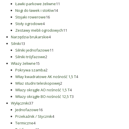
produktów
11
Ławki parkowe żeliwne
11
14
produktów
Nogi do ławek i stołów
14
16
produktów
Stojaki rowerowe
16
4
produktów
Stoły ogrodowe
4
produkty
11
Zestawy mebli ogrodowych
11
4
produktów
Narzędzia brukarskie
4
13
produkty
Silniki
13
produktów
11
Silniki jednofazowe
11
2
produktów
Silniki trójfazowe
2
15
produkty
Włazy żeliwne
15
produktów
2
Pokrywa szamba
2
produkty
4
Włay kwadratowe AK nośność 1,5 T
4
2
produkty
Właz studni teleskopowej
2
produkty
4
Włazy okrągłe AO nośność 1,5 T
4
produkty
3
Włazy okrągłe BO nośność 12,5 T
3
37
produkty
Wyłączniki
37
produktów
16
Jednofazowe
16
produktów
4
Przekaźnik / Stycznik
4
4
produkty
Termiczne
4