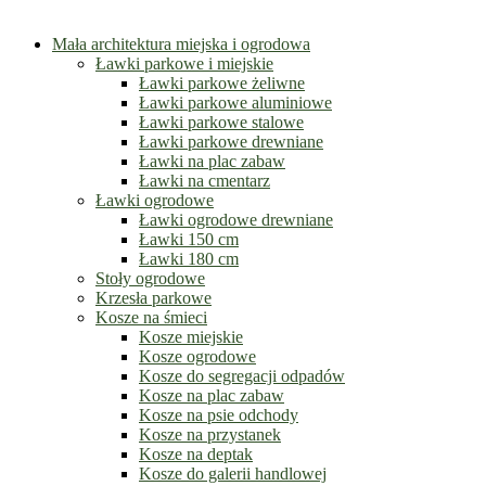
Mała architektura miejska i ogrodowa
Ławki parkowe i miejskie
Ławki parkowe żeliwne
Ławki parkowe aluminiowe
Ławki parkowe stalowe
Ławki parkowe drewniane
Ławki na plac zabaw
Ławki na cmentarz
Ławki ogrodowe
Ławki ogrodowe drewniane
Ławki 150 cm
Ławki 180 cm
Stoły ogrodowe
Krzesła parkowe
Kosze na śmieci
Kosze miejskie
Kosze ogrodowe
Kosze do segregacji odpadów
Kosze na plac zabaw
Kosze na psie odchody
Kosze na przystanek
Kosze na deptak
Kosze do galerii handlowej