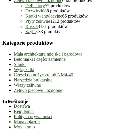
Żeliwo piecowe i ozdobne
65
65 produktów
Deflektory
5
5 produktów
Drzwiczki
8
8 produktów
Kratki wentylacyjne
6
6 produktów
Płyty żeliwne
12
12 produktów
Ruszta
31
31 produktów
Szybry
3
3 produkty
Kategorie produktów
Mała architektura miejska i ogrodowa
Betoniarki i części zamienne
Silniki
Wyłączniki
Części do nożyc zremb NM4-40
Narzędzia brukarskie
Włazy żeliwne
Żeliwo piecowe i ozdobne
Informacje
O nas
Dostawa
Regulamin
Polityka prywatności
Mapa dojazdu
Moje konto