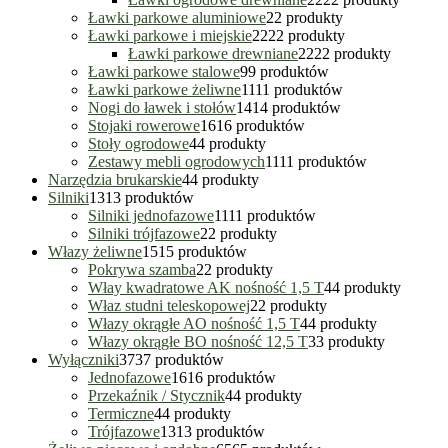
Ławki parkowe aluminiowe
2
2 produkty
Ławki parkowe i miejskie
22
22 produkty
Ławki parkowe drewniane
22
22 produkty
Ławki parkowe stalowe
9
9 produktów
Ławki parkowe żeliwne
11
11 produktów
Nogi do ławek i stołów
14
14 produktów
Stojaki rowerowe
16
16 produktów
Stoły ogrodowe
4
4 produkty
Zestawy mebli ogrodowych
11
11 produktów
Narzędzia brukarskie
4
4 produkty
Silniki
13
13 produktów
Silniki jednofazowe
11
11 produktów
Silniki trójfazowe
2
2 produkty
Włazy żeliwne
15
15 produktów
Pokrywa szamba
2
2 produkty
Włay kwadratowe AK nośność 1,5 T
4
4 produkty
Właz studni teleskopowej
2
2 produkty
Włazy okrągłe AO nośność 1,5 T
4
4 produkty
Włazy okrągłe BO nośność 12,5 T
3
3 produkty
Wyłączniki
37
37 produktów
Jednofazowe
16
16 produktów
Przekaźnik / Stycznik
4
4 produkty
Termiczne
4
4 produkty
Trójfazowe
13
13 produktów