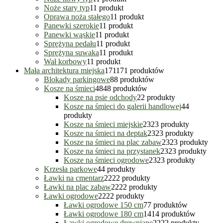
Noże stary typ
1
1 produkt
Oprawa noża stałego
1
1 produkt
Panewki szerokie
1
1 produkt
Panewki wąskie
1
1 produkt
Sprężyna pedału
1
1 produkt
Sprężyna suwaka
1
1 produkt
Wał korbowy
1
1 produkt
Mała architektura miejska
171
171 produktów
Blokady parkingowe
8
8 produktów
Kosze na śmieci
48
48 produktów
Kosze na psie odchody
2
2 produkty
Kosze na śmieci do galerii handlowej
4
4
produkty
Kosze na śmieci miejskie
23
23 produkty
Kosze na śmieci na deptak
23
23 produkty
Kosze na śmieci na plac zabaw
23
23 produkty
Kosze na śmieci na przystanek
23
23 produkty
Kosze na śmieci ogrodowe
23
23 produkty
Krzesła parkowe
4
4 produkty
Ławki na cmentarz
22
22 produkty
Ławki na plac zabaw
22
22 produkty
Ławki ogrodowe
22
22 produkty
Ławki ogrodowe 150 cm
7
7 produktów
Ławki ogrodowe 180 cm
14
14 produktów
Ławki ogrodowe drewniane
22
22 produkty