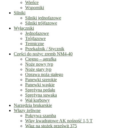
Wieńce
Wsporniki
Silniki
Silniki jednofazowe
Silniki trójfazowe
Wyłączniki
Jednofazowe
Trójfazowe
Termiczne
Przekaźnik / Stycznik
Części do nożyc zremb NM4-40
Cięgno – agrafka
Noże nowy typ
Noże stary typ
Oprawa noża stałego
Panewki szerokie
Panewki wąskie
Sprężyna pedału
Sprężyna suwaka
Wał korbowy
Narzędzia brukarskie
Włazy żeliwne
Pokrywa szamba
Włay kwadratowe AK nośność 1,5 T
Właz na stożek prześwit 375