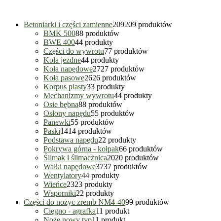
Betoniarki i części zamienne
209
209 produktów
BMK 500
8
8 produktów
BWE 400
4
4 produkty
Części do wywrotu
7
7 produktów
Koła jezdne
4
4 produkty
Koła napędowe
27
27 produktów
Koła pasowe
26
26 produktów
Korpus piasty
3
3 produkty
Mechanizmy wywrotu
4
4 produkty
Osie bębna
8
8 produktów
Osłony napędu
5
5 produktów
Panewki
5
5 produktów
Paski
14
14 produktów
Podstawa napędu
2
2 produkty
Pokrywa górna - kołpak
6
6 produktów
Ślimak i ślimacznica
20
20 produktów
Wałki napędowe
37
37 produktów
Wentylatory
4
4 produkty
Wieńce
23
23 produkty
Wsporniki
2
2 produkty
Części do nożyc zremb NM4-40
9
9 produktów
Cięgno - agrafka
1
1 produkt
Noże nowy typ
1
1 produkt