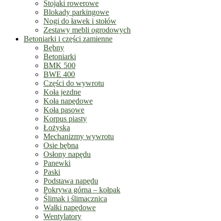
Stojaki rowerowe
Blokady parkingowe
Nogi do ławek i stołów
Zestawy mebli ogrodowych
Betoniarki i części zamienne
Bębny
Betoniarki
BMK 500
BWE 400
Części do wywrotu
Koła jezdne
Koła napędowe
Koła pasowe
Korpus piasty
Łożyska
Mechanizmy wywrotu
Osie bębna
Osłony napędu
Panewki
Paski
Podstawa napędu
Pokrywa górna – kołpak
Ślimak i ślimacznica
Wałki napędowe
Wentylatory