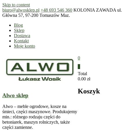
Skip to content
biuro@alwosklep.pl
+48 693 546 360
KOLONIA ZAWADA ul.
Główna 57, 97-200 Tomaszów Maz.
Blog
Sklep
Dostawa
Kontakt
Moje konto
0
0
Total
0.00 zł
Koszyk
Alwo sklep
Alwo – meble ogrodowe, kosze na
śmieci, części maszynowe. Produkujemy
min.: różnego rodzaju części do
betoniarek, maszyn rolniczych, także
części zamienne.