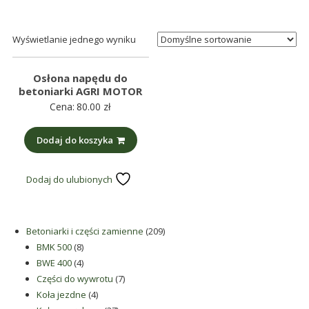
śmieci,
części
Wyświetlanie jednego wyniku
maszynowe.
Produkujemy
min.:
Osłona napędu do
betoniarki AGRI MOTOR
różnego
Cena:
80.00
zł
rodzaju
części
Dodaj do koszyka
do
betoniarek,
Dodaj do ulubionych
maszyn
rolniczych,
także
209
Betoniarki i części zamienne
209
części
8
produktów
BMK 500
8
zamienne.
produktów
4
BWE 400
4
produkty
7
Części do wywrotu
7
4
produktów
Koła jezdne
4