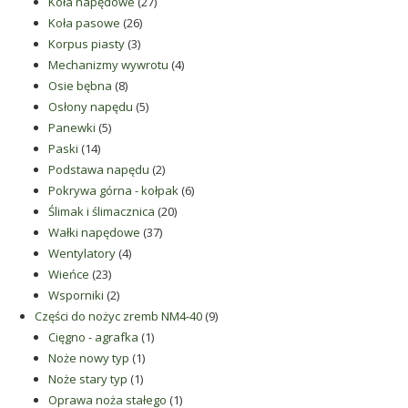
produkty
27
Koła napędowe
27
26
produktów
Koła pasowe
26
3
produktów
Korpus piasty
3
produkty
4
Mechanizmy wywrotu
4
8
produkty
Osie bębna
8
produktów
5
Osłony napędu
5
5
produktów
Panewki
5
14
produktów
Paski
14
produktów
2
Podstawa napędu
2
produkty
6
Pokrywa górna - kołpak
6
20
produktów
Ślimak i ślimacznica
20
37
produktów
Wałki napędowe
37
4
produktów
Wentylatory
4
23
produkty
Wieńce
23
produkty
2
Wsporniki
2
produkty
9
Części do nożyc zremb NM4-40
9
1
produktów
Cięgno - agrafka
1
1
produkt
Noże nowy typ
1
1
produkt
Noże stary typ
1
produkt
1
Oprawa noża stałego
1