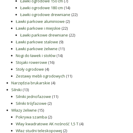
produkty
7
Ławki ogrodowe 150 cm
7
produktów
14
Ławki ogrodowe 180 cm
14
produktów
22
Ławki ogrodowe drewniane
22
2
produkty
Ławki parkowe aluminiowe
2
22
produkty
Ławki parkowe i miejskie
22
produkty
22
Ławki parkowe drewniane
22
9
produkty
Ławki parkowe stalowe
9
produktów
11
Ławki parkowe żeliwne
11
14
produktów
Nogi do ławek i stołów
14
16
produktów
Stojaki rowerowe
16
4
produktów
Stoły ogrodowe
4
produkty
11
Zestawy mebli ogrodowych
11
4
produktów
Narzędzia brukarskie
4
13
produkty
Silniki
13
produktów
11
Silniki jednofazowe
11
2
produktów
Silniki trójfazowe
2
15
produkty
Włazy żeliwne
15
produktów
2
Pokrywa szamba
2
produkty
4
Włay kwadratowe AK nośność 1,5 T
4
2
produkty
Właz studni teleskopowej
2