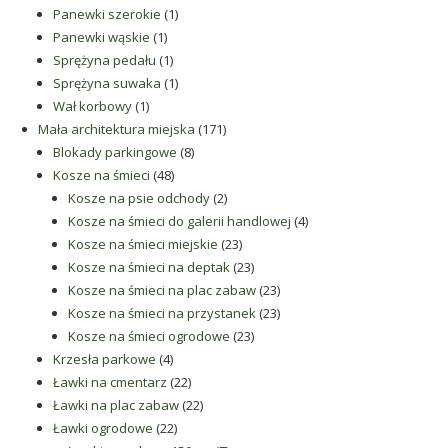
1
produkt
Panewki szerokie
1
1
produkt
Panewki wąskie
1
produkt
1
Sprężyna pedału
1
produkt
1
Sprężyna suwaka
1
1
produkt
Wał korbowy
1
produkt
171
Mała architektura miejska
171
8
produktów
Blokady parkingowe
8
48
produktów
Kosze na śmieci
48
produktów
2
Kosze na psie odchody
2
produkty
4
Kosze na śmieci do galerii handlowej
4
23
produkty
Kosze na śmieci miejskie
23
produkty
23
Kosze na śmieci na deptak
23
produkty
23
Kosze na śmieci na plac zabaw
23
produkty
23
Kosze na śmieci na przystanek
23
23
produkty
Kosze na śmieci ogrodowe
23
4
produkty
Krzesła parkowe
4
produkty
22
Ławki na cmentarz
22
produkty
22
Ławki na plac zabaw
22
22
produkty
Ławki ogrodowe
22