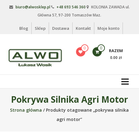
Skip
biuro@alwosklep.pl
+48 693 546 360
KOLONIA ZAWADA ul.
to
Główna 57, 97-200 Tomaszów Maz.
content
Blog
Sklep
Dostawa
Kontakt
Moje konto
0
0
RAZEM
0.00 zł
Alwo
sklep
Alwo
Pokrywa Silnika Agri Motor
–
Strona główna
/ Produkty otagowane „pokrywa silnika
meble
ogrodowe,
agri motor”
kosze
na