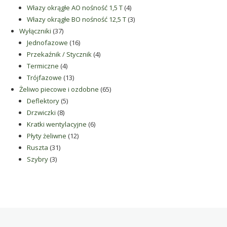
produkty
4
Włazy okrągłe AO nośność 1,5 T
4
produkty
3
Włazy okrągłe BO nośność 12,5 T
3
37
produkty
Wyłączniki
37
produktów
16
Jednofazowe
16
produktów
4
Przekaźnik / Stycznik
4
4
produkty
Termiczne
4
produkty
13
Trójfazowe
13
produktów
65
Żeliwo piecowe i ozdobne
65
5
produktów
Deflektory
5
8
produktów
Drzwiczki
8
produktów
6
Kratki wentylacyjne
6
12
produktów
Płyty żeliwne
12
31
produktów
Ruszta
31
3
produktów
Szybry
3
produkty