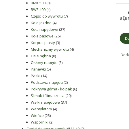
rodzaju
8
produktów
BMK 500
8
części
produktów
4
BWE 400
4
produkty
7
Części do wywrotu
7
do
BĘB
4
produktów
Koła jezdne
4
betoniarek,
produkty
27
Koła napędowe
27
maszyn
26
produktów
Koła pasowe
26
rolniczych,
Do
3
produktów
Korpus piasty
3
także
produkty
4
Mechanizmy wywrotu
4
części
Doda
8
produkty
Osie bębna
8
zamienne.
produktów
5
Osłony napędu
5
5
produktów
Panewki
5
14
produktów
Paski
14
produktów
2
Podstawa napędu
2
produkty
6
Pokrywa górna - kołpak
6
20
produktów
Ślimak i ślimacznica
20
37
produktów
Wałki napędowe
37
4
produktów
Wentylatory
4
23
produkty
Wieńce
23
produkty
2
Wsporniki
2
produkty
9
Części do nożyc zremb NM4-40
9