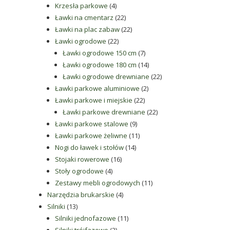
4
produkty
Krzesła parkowe
4
produkty
22
Ławki na cmentarz
22
produkty
22
Ławki na plac zabaw
22
22
produkty
Ławki ogrodowe
22
produkty
7
Ławki ogrodowe 150 cm
7
produktów
14
Ławki ogrodowe 180 cm
14
produktów
22
Ławki ogrodowe drewniane
22
2
produkty
Ławki parkowe aluminiowe
2
22
produkty
Ławki parkowe i miejskie
22
produkty
22
Ławki parkowe drewniane
22
9
produkty
Ławki parkowe stalowe
9
produktów
11
Ławki parkowe żeliwne
11
14
produktów
Nogi do ławek i stołów
14
16
produktów
Stojaki rowerowe
16
4
produktów
Stoły ogrodowe
4
produkty
11
Zestawy mebli ogrodowych
11
4
produktów
Narzędzia brukarskie
4
13
produkty
Silniki
13
produktów
11
Silniki jednofazowe
11
2
produktów