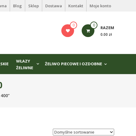
ówna
Blog
Sklep
Dostawa
Kontakt
Moje konto
0
0
RAZEM
0.00 zł
WŁAZY
SKIE
ŻELIWO PIECOWE I OZDOBNE
ŻELIWNE
0
 400”