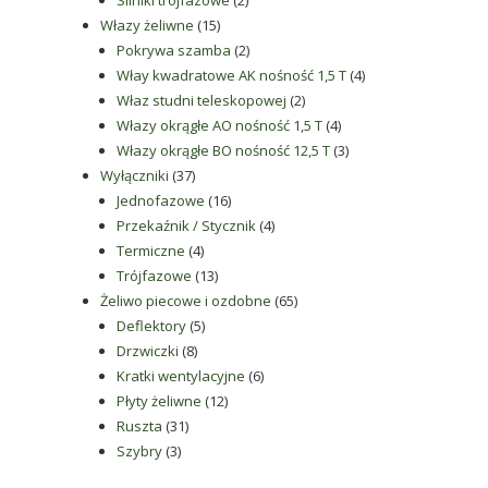
Silniki trójfazowe
2
15
produkty
Włazy żeliwne
15
produktów
2
Pokrywa szamba
2
produkty
4
Włay kwadratowe AK nośność 1,5 T
4
2
produkty
Właz studni teleskopowej
2
produkty
4
Włazy okrągłe AO nośność 1,5 T
4
produkty
3
Włazy okrągłe BO nośność 12,5 T
3
37
produkty
Wyłączniki
37
produktów
16
Jednofazowe
16
produktów
4
Przekaźnik / Stycznik
4
4
produkty
Termiczne
4
produkty
13
Trójfazowe
13
produktów
65
Żeliwo piecowe i ozdobne
65
5
produktów
Deflektory
5
8
produktów
Drzwiczki
8
produktów
6
Kratki wentylacyjne
6
12
produktów
Płyty żeliwne
12
31
produktów
Ruszta
31
3
produktów
Szybry
3
produkty