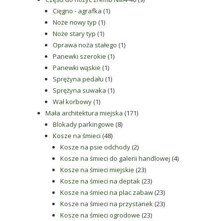
1
produktów
Cięgno - agrafka
1
1
produkt
Noże nowy typ
1
1
produkt
Noże stary typ
1
produkt
1
Oprawa noża stałego
1
1
produkt
Panewki szerokie
1
1
produkt
Panewki wąskie
1
produkt
1
Sprężyna pedału
1
produkt
1
Sprężyna suwaka
1
1
produkt
Wał korbowy
1
produkt
171
Mała architektura miejska
171
8
produktów
Blokady parkingowe
8
48
produktów
Kosze na śmieci
48
produktów
2
Kosze na psie odchody
2
produkty
4
Kosze na śmieci do galerii handlowej
4
23
produkty
Kosze na śmieci miejskie
23
produkty
23
Kosze na śmieci na deptak
23
produkty
23
Kosze na śmieci na plac zabaw
23
produkty
23
Kosze na śmieci na przystanek
23
23
produkty
Kosze na śmieci ogrodowe
23