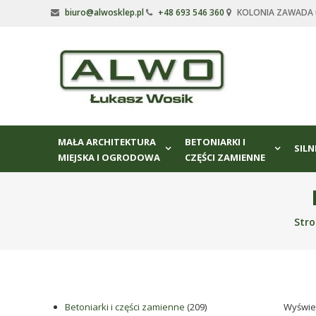
Skip
biuro@alwosklep.pl
+48 693 546 360
KOLONIA ZAWADA ul
to
content
Alwo
sklep
Alwo
–
MAŁA ARCHITEKTURA
BETONIARKI I
meble
SILN
MIEJSKA I OGRODOWA
CZĘŚCI ZAMIENNE
ogrodowe,
kosze
na
śmieci,
Str
części
maszynowe.
Produkujemy
min.:
różnego
209
Betoniarki i części zamienne
209
Wyświet