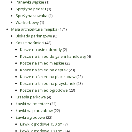
1
produkt
Panewki wąskie
1
produkt
1
Sprężyna pedału
1
produkt
1
Sprężyna suwaka
1
1
produkt
Wał korbowy
1
produkt
171
Mała architektura miejska
171
8
produktów
Blokady parkingowe
8
48
produktów
Kosze na śmieci
48
produktów
2
Kosze na psie odchody
2
produkty
4
Kosze na śmieci do galerii handlowej
4
23
produkty
Kosze na śmieci miejskie
23
produkty
23
Kosze na śmieci na deptak
23
produkty
23
Kosze na śmieci na plac zabaw
23
produkty
23
Kosze na śmieci na przystanek
23
23
produkty
Kosze na śmieci ogrodowe
23
4
produkty
Krzesła parkowe
4
produkty
22
Ławki na cmentarz
22
produkty
22
Ławki na plac zabaw
22
22
produkty
Ławki ogrodowe
22
produkty
7
Ławki ogrodowe 150 cm
7
produktów
14
Ławki ogrodowe 180 cm
14