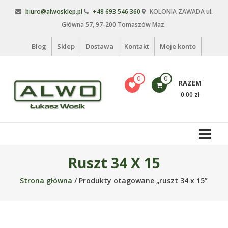
Skip
biuro@alwosklep.pl
+48 693 546 360
KOLONIA ZAWADA ul.
to
Główna 57, 97-200 Tomaszów Maz.
content
Blog
Sklep
Dostawa
Kontakt
Moje konto
0
0
RAZEM
0.00 zł
Alwo
sklep
Alwo
Ruszt 34 X 15
–
Strona główna
/ Produkty otagowane „ruszt 34 x 15”
meble
ogrodowe,
kosze
na