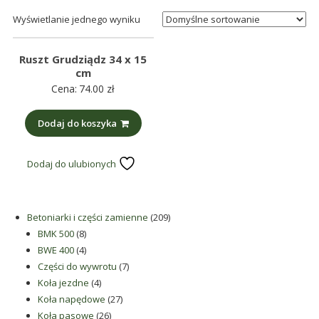
śmieci,
Wyświetlanie jednego wyniku
części
maszynowe.
Ruszt Grudziądz 34 x 15
Produkujemy
cm
min.:
Cena:
74.00
zł
różnego
rodzaju
Dodaj do koszyka
części
do
Dodaj do ulubionych
betoniarek,
maszyn
rolniczych,
209
Betoniarki i części zamienne
209
także
8
produktów
BMK 500
8
części
produktów
4
BWE 400
4
zamienne.
produkty
7
Części do wywrotu
7
4
produktów
Koła jezdne
4
produkty
27
Koła napędowe
27
26
produktów
Koła pasowe
26