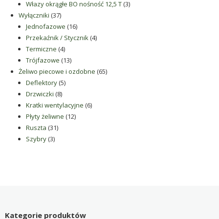
produkty
3
Włazy okrągłe BO nośność 12,5 T
3
37
produkty
Wyłączniki
37
produktów
16
Jednofazowe
16
produktów
4
Przekaźnik / Stycznik
4
4
produkty
Termiczne
4
produkty
13
Trójfazowe
13
produktów
65
Żeliwo piecowe i ozdobne
65
5
produktów
Deflektory
5
8
produktów
Drzwiczki
8
produktów
6
Kratki wentylacyjne
6
12
produktów
Płyty żeliwne
12
31
produktów
Ruszta
31
3
produktów
Szybry
3
produkty
Kategorie produktów