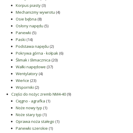
3
produktów
Korpus piasty
3
produkty
4
Mechanizmy wywrotu
4
8
produkty
Osie bębna
8
produktów
5
Osłony napędu
5
5
produktów
Panewki
5
14
produktów
Paski
14
produktów
2
Podstawa napędu
2
produkty
6
Pokrywa górna - kołpak
6
20
produktów
Ślimak i ślimacznica
20
37
produktów
Wałki napędowe
37
4
produktów
Wentylatory
4
23
produkty
Wieńce
23
produkty
2
Wsporniki
2
produkty
9
Części do nożyc zremb NM4-40
9
1
produktów
Cięgno - agrafka
1
1
produkt
Noże nowy typ
1
1
produkt
Noże stary typ
1
produkt
1
Oprawa noża stałego
1
1
produkt
Panewki szerokie
1