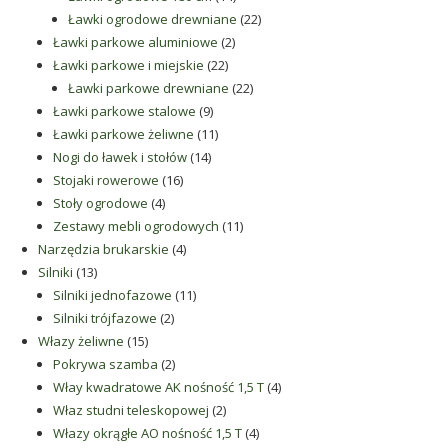
produktów
22
Ławki ogrodowe drewniane
22
2
produkty
Ławki parkowe aluminiowe
2
22
produkty
Ławki parkowe i miejskie
22
produkty
22
Ławki parkowe drewniane
22
9
produkty
Ławki parkowe stalowe
9
produktów
11
Ławki parkowe żeliwne
11
14
produktów
Nogi do ławek i stołów
14
16
produktów
Stojaki rowerowe
16
4
produktów
Stoły ogrodowe
4
produkty
11
Zestawy mebli ogrodowych
11
4
produktów
Narzędzia brukarskie
4
13
produkty
Silniki
13
produktów
11
Silniki jednofazowe
11
2
produktów
Silniki trójfazowe
2
15
produkty
Włazy żeliwne
15
produktów
2
Pokrywa szamba
2
produkty
4
Włay kwadratowe AK nośność 1,5 T
4
2
produkty
Właz studni teleskopowej
2
produkty
4
Włazy okrągłe AO nośność 1,5 T
4