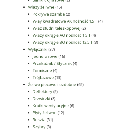
Silniki trójfazowe
2
15
produkty
Włazy żeliwne
15
produktów
2
Pokrywa szamba
2
produkty
4
Włay kwadratowe AK nośność 1,5 T
4
2
produkty
Właz studni teleskopowej
2
produkty
4
Włazy okrągłe AO nośność 1,5 T
4
produkty
3
Włazy okrągłe BO nośność 12,5 T
3
37
produkty
Wyłączniki
37
produktów
16
Jednofazowe
16
produktów
4
Przekaźnik / Stycznik
4
4
produkty
Termiczne
4
produkty
13
Trójfazowe
13
produktów
65
Żeliwo piecowe i ozdobne
65
5
produktów
Deflektory
5
8
produktów
Drzwiczki
8
produktów
6
Kratki wentylacyjne
6
12
produktów
Płyty żeliwne
12
31
produktów
Ruszta
31
3
produktów
Szybry
3
produkty