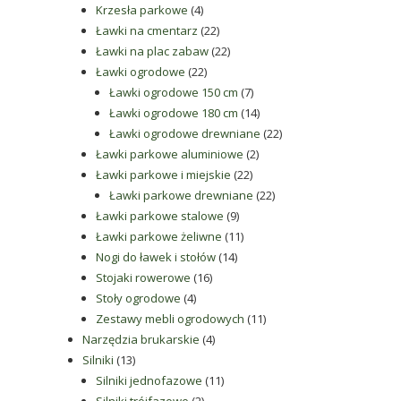
4
produkty
Krzesła parkowe
4
produkty
22
Ławki na cmentarz
22
produkty
22
Ławki na plac zabaw
22
22
produkty
Ławki ogrodowe
22
produkty
7
Ławki ogrodowe 150 cm
7
produktów
14
Ławki ogrodowe 180 cm
14
produktów
22
Ławki ogrodowe drewniane
22
2
produkty
Ławki parkowe aluminiowe
2
22
produkty
Ławki parkowe i miejskie
22
produkty
22
Ławki parkowe drewniane
22
9
produkty
Ławki parkowe stalowe
9
produktów
11
Ławki parkowe żeliwne
11
14
produktów
Nogi do ławek i stołów
14
16
produktów
Stojaki rowerowe
16
4
produktów
Stoły ogrodowe
4
produkty
11
Zestawy mebli ogrodowych
11
4
produktów
Narzędzia brukarskie
4
13
produkty
Silniki
13
produktów
11
Silniki jednofazowe
11
2
produktów