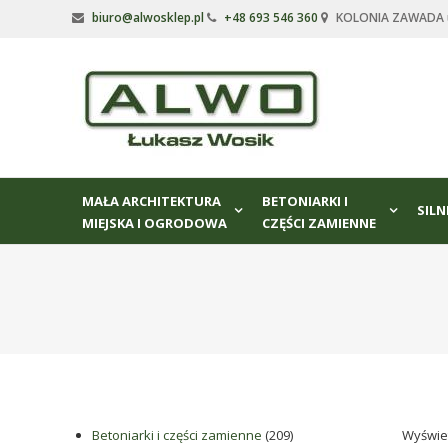
Skip
biuro@alwosklep.pl
+48 693 546 360
KOLONIA ZAWADA ul
to
content
Alwo
sklep
Alwo
–
MAŁA ARCHITEKTURA
BETONIARKI I
meble
SILN
MIEJSKA I OGRODOWA
CZĘŚCI ZAMIENNE
ogrodowe,
kosze
na
śmieci,
części
maszynowe.
Produkujemy
min.:
różnego
209
Betoniarki i części zamienne
209
Wyświe