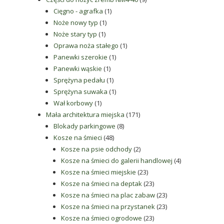
1
produktów
Cięgno - agrafka
1
1
produkt
Noże nowy typ
1
1
produkt
Noże stary typ
1
produkt
1
Oprawa noża stałego
1
1
produkt
Panewki szerokie
1
1
produkt
Panewki wąskie
1
produkt
1
Sprężyna pedału
1
produkt
1
Sprężyna suwaka
1
1
produkt
Wał korbowy
1
produkt
171
Mała architektura miejska
171
8
produktów
Blokady parkingowe
8
48
produktów
Kosze na śmieci
48
produktów
2
Kosze na psie odchody
2
produkty
4
Kosze na śmieci do galerii handlowej
4
23
produkty
Kosze na śmieci miejskie
23
produkty
23
Kosze na śmieci na deptak
23
produkty
23
Kosze na śmieci na plac zabaw
23
produkty
23
Kosze na śmieci na przystanek
23
23
produkty
Kosze na śmieci ogrodowe
23