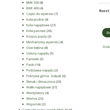
rodzaju
8
produktów
BMK 500
8
części
produktów
4
BWE 400
4
Ruszt
produkty
7
Części do wywrotu
7
do
4
produktów
Koła jezdne
4
betoniarek,
produkty
27
Koła napędowe
27
maszyn
26
produktów
Koła pasowe
26
rolniczych,
Do
3
produktów
Korpus piasty
3
także
produkty
4
Mechanizmy wywrotu
4
części
Doda
8
produkty
Osie bębna
8
zamienne.
produktów
5
Osłony napędu
5
5
produktów
Panewki
5
14
produktów
Paski
14
produktów
2
Podstawa napędu
2
produkty
6
Pokrywa górna - kołpak
6
20
produktów
Ślimak i ślimacznica
20
37
produktów
Wałki napędowe
37
4
produktów
Wentylatory
4
23
produkty
Wieńce
23
produkty
2
Wsporniki
2
produkty
9
Części do nożyc zremb NM4-40
9