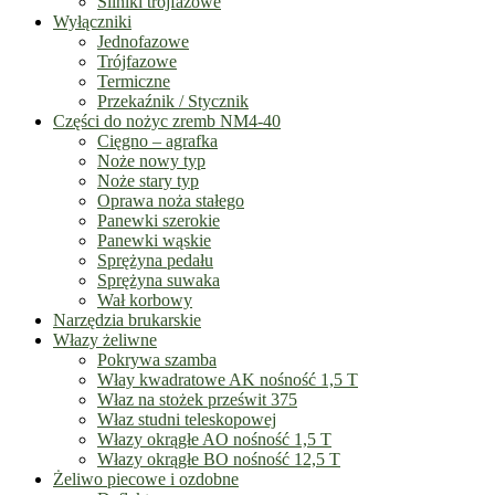
Silniki trójfazowe
Wyłączniki
Jednofazowe
Trójfazowe
Termiczne
Przekaźnik / Stycznik
Części do nożyc zremb NM4-40
Cięgno – agrafka
Noże nowy typ
Noże stary typ
Oprawa noża stałego
Panewki szerokie
Panewki wąskie
Sprężyna pedału
Sprężyna suwaka
Wał korbowy
Narzędzia brukarskie
Włazy żeliwne
Pokrywa szamba
Włay kwadratowe AK nośność 1,5 T
Właz na stożek prześwit 375
Właz studni teleskopowej
Włazy okrągłe AO nośność 1,5 T
Włazy okrągłe BO nośność 12,5 T
Żeliwo piecowe i ozdobne