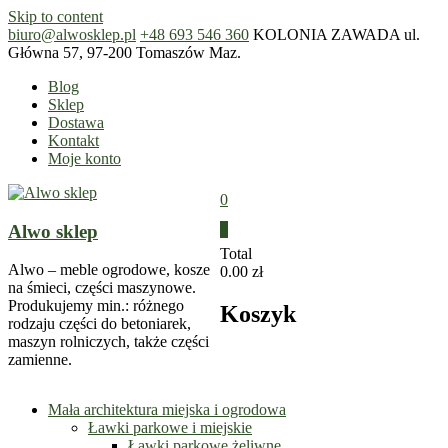
Skip to content
biuro@alwosklep.pl
+48 693 546 360
KOLONIA ZAWADA ul.
Główna 57, 97-200 Tomaszów Maz.
Blog
Sklep
Dostawa
Kontakt
Moje konto
0
Alwo sklep
0
Total
Alwo – meble ogrodowe, kosze
0.00 zł
na śmieci, części maszynowe.
Produkujemy min.: różnego
Koszyk
rodzaju części do betoniarek,
maszyn rolniczych, także części
zamienne.
Mała architektura miejska i ogrodowa
Ławki parkowe i miejskie
Ławki parkowe żeliwne