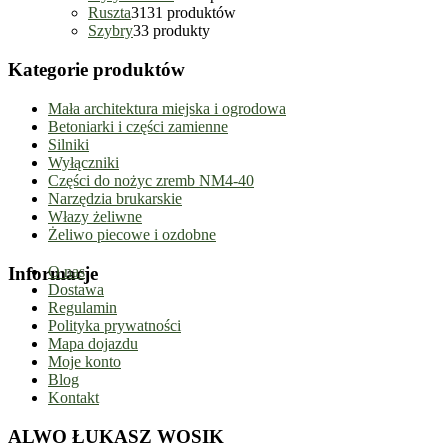
Ruszta
31
31 produktów
Szybry
3
3 produkty
Kategorie produktów
Mała architektura miejska i ogrodowa
Betoniarki i części zamienne
Silniki
Wyłączniki
Części do nożyc zremb NM4-40
Narzędzia brukarskie
Włazy żeliwne
Żeliwo piecowe i ozdobne
Informacje
O nas
Dostawa
Regulamin
Polityka prywatności
Mapa dojazdu
Moje konto
Blog
Kontakt
ALWO ŁUKASZ WOSIK