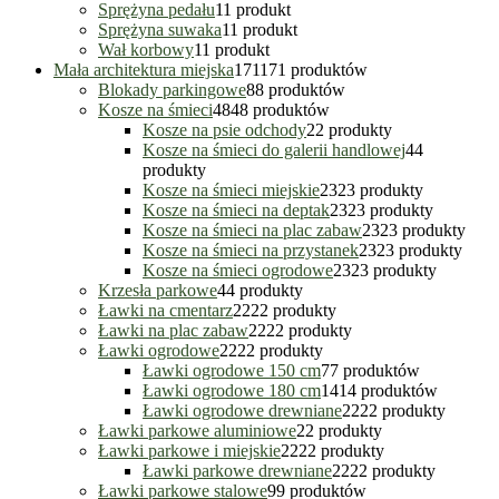
Sprężyna pedału
1
1 produkt
Sprężyna suwaka
1
1 produkt
Wał korbowy
1
1 produkt
Mała architektura miejska
171
171 produktów
Blokady parkingowe
8
8 produktów
Kosze na śmieci
48
48 produktów
Kosze na psie odchody
2
2 produkty
Kosze na śmieci do galerii handlowej
4
4
produkty
Kosze na śmieci miejskie
23
23 produkty
Kosze na śmieci na deptak
23
23 produkty
Kosze na śmieci na plac zabaw
23
23 produkty
Kosze na śmieci na przystanek
23
23 produkty
Kosze na śmieci ogrodowe
23
23 produkty
Krzesła parkowe
4
4 produkty
Ławki na cmentarz
22
22 produkty
Ławki na plac zabaw
22
22 produkty
Ławki ogrodowe
22
22 produkty
Ławki ogrodowe 150 cm
7
7 produktów
Ławki ogrodowe 180 cm
14
14 produktów
Ławki ogrodowe drewniane
22
22 produkty
Ławki parkowe aluminiowe
2
2 produkty
Ławki parkowe i miejskie
22
22 produkty
Ławki parkowe drewniane
22
22 produkty
Ławki parkowe stalowe
9
9 produktów