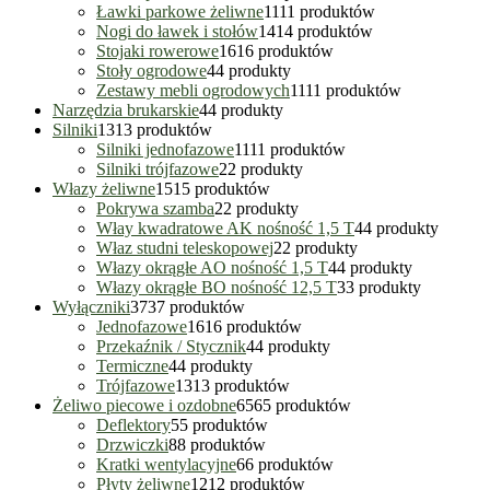
Ławki parkowe żeliwne
11
11 produktów
Nogi do ławek i stołów
14
14 produktów
Stojaki rowerowe
16
16 produktów
Stoły ogrodowe
4
4 produkty
Zestawy mebli ogrodowych
11
11 produktów
Narzędzia brukarskie
4
4 produkty
Silniki
13
13 produktów
Silniki jednofazowe
11
11 produktów
Silniki trójfazowe
2
2 produkty
Włazy żeliwne
15
15 produktów
Pokrywa szamba
2
2 produkty
Włay kwadratowe AK nośność 1,5 T
4
4 produkty
Właz studni teleskopowej
2
2 produkty
Włazy okrągłe AO nośność 1,5 T
4
4 produkty
Włazy okrągłe BO nośność 12,5 T
3
3 produkty
Wyłączniki
37
37 produktów
Jednofazowe
16
16 produktów
Przekaźnik / Stycznik
4
4 produkty
Termiczne
4
4 produkty
Trójfazowe
13
13 produktów
Żeliwo piecowe i ozdobne
65
65 produktów
Deflektory
5
5 produktów
Drzwiczki
8
8 produktów
Kratki wentylacyjne
6
6 produktów
Płyty żeliwne
12
12 produktów