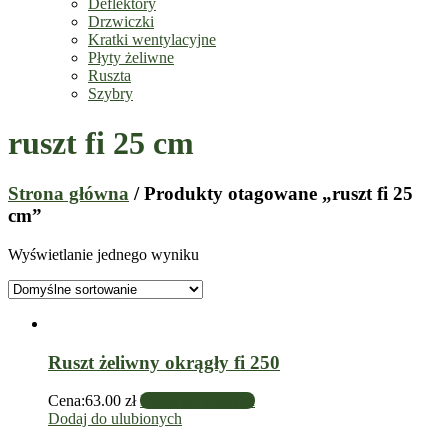
Deflektory
Drzwiczki
Kratki wentylacyjne
Płyty żeliwne
Ruszta
Szybry
ruszt fi 25 cm
Strona główna
/ Produkty otagowane „ruszt fi 25
cm”
Wyświetlanie jednego wyniku
Ruszt żeliwny okrągły fi 250
Cena:
63.00
zł
Dodaj do koszyka
Dodaj do ulubionych