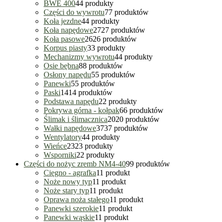
BWE 400
4
4 produkty
Części do wywrotu
7
7 produktów
Koła jezdne
4
4 produkty
Koła napędowe
27
27 produktów
Koła pasowe
26
26 produktów
Korpus piasty
3
3 produkty
Mechanizmy wywrotu
4
4 produkty
Osie bębna
8
8 produktów
Osłony napędu
5
5 produktów
Panewki
5
5 produktów
Paski
14
14 produktów
Podstawa napędu
2
2 produkty
Pokrywa górna - kołpak
6
6 produktów
Ślimak i ślimacznica
20
20 produktów
Wałki napędowe
37
37 produktów
Wentylatory
4
4 produkty
Wieńce
23
23 produkty
Wsporniki
2
2 produkty
Części do nożyc zremb NM4-40
9
9 produktów
Cięgno - agrafka
1
1 produkt
Noże nowy typ
1
1 produkt
Noże stary typ
1
1 produkt
Oprawa noża stałego
1
1 produkt
Panewki szerokie
1
1 produkt
Panewki wąskie
1
1 produkt