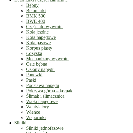
Bębny
Betoniarki
BMK 500
BWE 400
Części do wywrotu
Koła jezdne
Koła napędowe
Koła pasowe
Korpus piasty
Łożyska
Mechanizmy wywrotu
Osie bębna
Osłony napędu
Panewki
Paski
Podstawa napędu
Pokrywa górna – kołpak
Ślimak i ślimacznica
Wałki napędowe
Wentylatory
Wieńce
Wsporniki
Silniki
Silniki jednofazowe