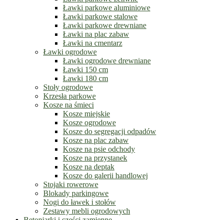
Ławki parkowe aluminiowe
Ławki parkowe stalowe
Ławki parkowe drewniane
Ławki na plac zabaw
Ławki na cmentarz
Ławki ogrodowe
Ławki ogrodowe drewniane
Ławki 150 cm
Ławki 180 cm
Stoły ogrodowe
Krzesła parkowe
Kosze na śmieci
Kosze miejskie
Kosze ogrodowe
Kosze do segregacji odpadów
Kosze na plac zabaw
Kosze na psie odchody
Kosze na przystanek
Kosze na deptak
Kosze do galerii handlowej
Stojaki rowerowe
Blokady parkingowe
Nogi do ławek i stołów
Zestawy mebli ogrodowych
Betoniarki i części zamienne