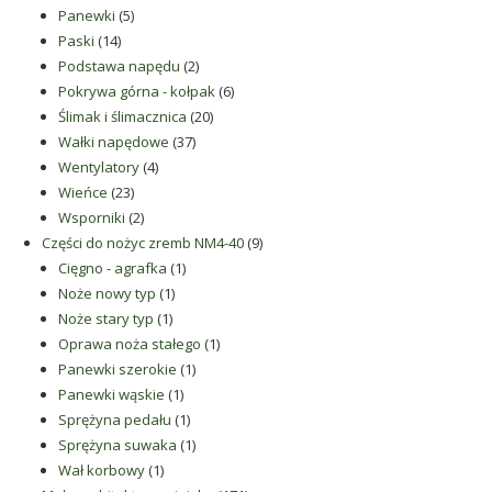
5
produktów
Panewki
5
14
produktów
Paski
14
produktów
2
Podstawa napędu
2
produkty
6
Pokrywa górna - kołpak
6
20
produktów
Ślimak i ślimacznica
20
37
produktów
Wałki napędowe
37
4
produktów
Wentylatory
4
23
produkty
Wieńce
23
produkty
2
Wsporniki
2
produkty
9
Części do nożyc zremb NM4-40
9
1
produktów
Cięgno - agrafka
1
1
produkt
Noże nowy typ
1
1
produkt
Noże stary typ
1
produkt
1
Oprawa noża stałego
1
1
produkt
Panewki szerokie
1
1
produkt
Panewki wąskie
1
produkt
1
Sprężyna pedału
1
produkt
1
Sprężyna suwaka
1
1
produkt
Wał korbowy
1