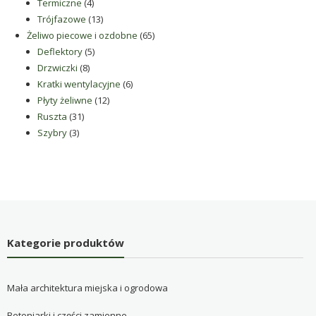
4
produkty
Termiczne
4
produkty
13
Trójfazowe
13
produktów
65
Żeliwo piecowe i ozdobne
65
5
produktów
Deflektory
5
8
produktów
Drzwiczki
8
produktów
6
Kratki wentylacyjne
6
12
produktów
Płyty żeliwne
12
31
produktów
Ruszta
31
3
produktów
Szybry
3
produkty
Kategorie produktów
Mała architektura miejska i ogrodowa
Betoniarki i części zamienne