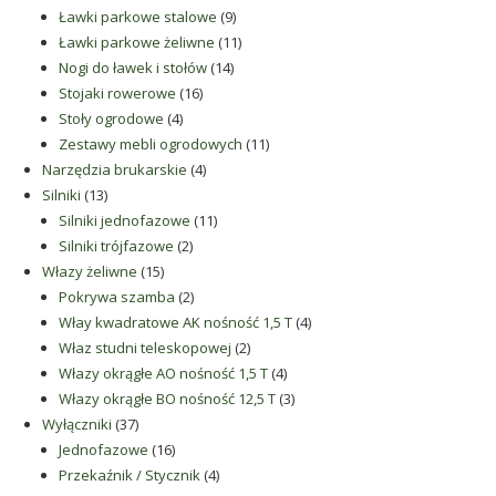
9
produkty
Ławki parkowe stalowe
9
produktów
11
Ławki parkowe żeliwne
11
14
produktów
Nogi do ławek i stołów
14
16
produktów
Stojaki rowerowe
16
4
produktów
Stoły ogrodowe
4
produkty
11
Zestawy mebli ogrodowych
11
4
produktów
Narzędzia brukarskie
4
13
produkty
Silniki
13
produktów
11
Silniki jednofazowe
11
2
produktów
Silniki trójfazowe
2
15
produkty
Włazy żeliwne
15
produktów
2
Pokrywa szamba
2
produkty
4
Włay kwadratowe AK nośność 1,5 T
4
2
produkty
Właz studni teleskopowej
2
produkty
4
Włazy okrągłe AO nośność 1,5 T
4
produkty
3
Włazy okrągłe BO nośność 12,5 T
3
37
produkty
Wyłączniki
37
produktów
16
Jednofazowe
16
produktów
4
Przekaźnik / Stycznik
4