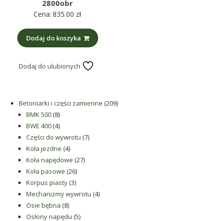
2800obr
Cena:
835.00
zł
Dodaj do koszyka
Dodaj do ulubionych
209
Betoniarki i części zamienne
209
8
produktów
BMK 500
8
produktów
4
BWE 400
4
produkty
7
Części do wywrotu
7
4
produktów
Koła jezdne
4
produkty
27
Koła napędowe
27
26
produktów
Koła pasowe
26
3
produktów
Korpus piasty
3
produkty
4
Mechanizmy wywrotu
4
8
produkty
Osie bębna
8
produktów
5
Osłony napędu
5