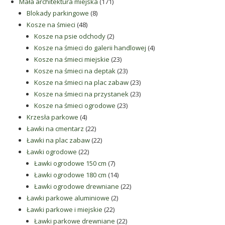
produkt
171
Mała architektura miejska
171
8
produktów
Blokady parkingowe
8
48
produktów
Kosze na śmieci
48
produktów
2
Kosze na psie odchody
2
produkty
4
Kosze na śmieci do galerii handlowej
4
23
produkty
Kosze na śmieci miejskie
23
produkty
23
Kosze na śmieci na deptak
23
produkty
23
Kosze na śmieci na plac zabaw
23
produkty
23
Kosze na śmieci na przystanek
23
23
produkty
Kosze na śmieci ogrodowe
23
4
produkty
Krzesła parkowe
4
produkty
22
Ławki na cmentarz
22
produkty
22
Ławki na plac zabaw
22
22
produkty
Ławki ogrodowe
22
produkty
7
Ławki ogrodowe 150 cm
7
produktów
14
Ławki ogrodowe 180 cm
14
produktów
22
Ławki ogrodowe drewniane
22
2
produkty
Ławki parkowe aluminiowe
2
22
produkty
Ławki parkowe i miejskie
22
produkty
22
Ławki parkowe drewniane
22