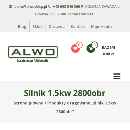
Skip
biuro@alwosklep.pl
+48 693 546 360
KOLONIA ZAWADA ul.
to
Główna 57, 97-200 Tomaszów Maz.
content
Blog
Sklep
Dostawa
Kontakt
Moje konto
0
0
RAZEM
0.00 zł
Alwo
sklep
Alwo
Silnik 1.5kw 2800obr
–
Strona główna
/ Produkty otagowane „silnik 1.5kw
meble
ogrodowe,
2800obr”
kosze
na