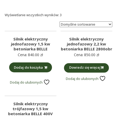
śmieci,
części
Wyświetlanie wszystkich wyników: 3
maszynowe.
Produkujemy
min.:
różnego
Silnik elektryczny
Silnik elektryczny
rodzaju
jednofazowy 1,5 kw
jednofazowy 2,2 kw
części
betoniarka BELLE
betoniarka BELLE 2800obr
Cena:
840.00
zł
Cena:
850.00
zł
do
betoniarek,
Dodaj do koszyka
Dowiedz się więcej
maszyn
rolniczych,
Dodaj do ulubionych
także
Dodaj do ulubionych
części
zamienne.
Silnik elektryczny
trójfazowy 1,5 kw
betoniarka BELLE 400V