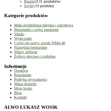
Ruszta
31
31 produktów
Szybry
3
3 produkty
Kategorie produktów
Mała architektura miejska i ogrodowa
Betoniarki i części zamienne
Silniki
Wyłączniki
Części do nożyc zremb NM4-40
Narzędzia brukarskie
Włazy żeliwne
Żeliwo piecowe i ozdobne
Informacje
O nas
Dostawa
Regulamin
Polityka prywatności
Mapa dojazdu
Moje konto
Blog
Kontakt
ALWO ŁUKASZ WOSIK