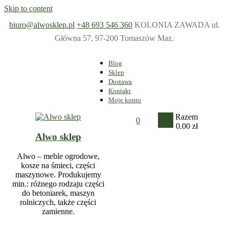
Skip to content
biuro@alwosklep.pl
+48 693 546 360
KOLONIA ZAWADA ul.
Główna 57, 97-200 Tomaszów Maz.
Blog
Sklep
Dostawa
Kontakt
Moje konto
Razem
0
0
0.00 zł
Alwo sklep
Alwo – meble ogrodowe,
kosze na śmieci, części
maszynowe. Produkujemy
min.: różnego rodzaju części
do betoniarek, maszyn
rolniczych, także części
zamienne.