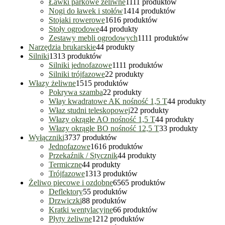
Ławki parkowe żeliwne
11
11 produktów
Nogi do ławek i stołów
14
14 produktów
Stojaki rowerowe
16
16 produktów
Stoły ogrodowe
4
4 produkty
Zestawy mebli ogrodowych
11
11 produktów
Narzędzia brukarskie
4
4 produkty
Silniki
13
13 produktów
Silniki jednofazowe
11
11 produktów
Silniki trójfazowe
2
2 produkty
Włazy żeliwne
15
15 produktów
Pokrywa szamba
2
2 produkty
Włay kwadratowe AK nośność 1,5 T
4
4 produkty
Właz studni teleskopowej
2
2 produkty
Włazy okrągłe AO nośność 1,5 T
4
4 produkty
Włazy okrągłe BO nośność 12,5 T
3
3 produkty
Wyłączniki
37
37 produktów
Jednofazowe
16
16 produktów
Przekaźnik / Stycznik
4
4 produkty
Termiczne
4
4 produkty
Trójfazowe
13
13 produktów
Żeliwo piecowe i ozdobne
65
65 produktów
Deflektory
5
5 produktów
Drzwiczki
8
8 produktów
Kratki wentylacyjne
6
6 produktów
Płyty żeliwne
12
12 produktów