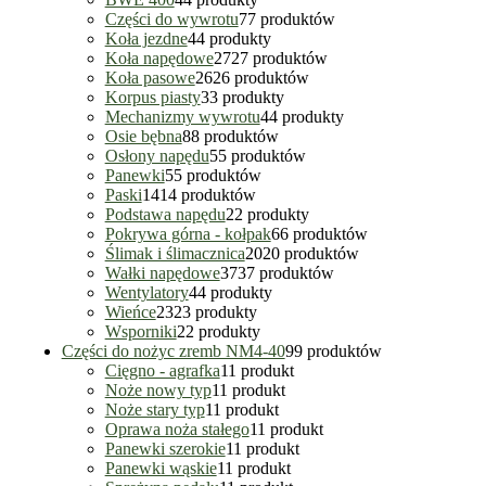
Części do wywrotu
7
7 produktów
Koła jezdne
4
4 produkty
Koła napędowe
27
27 produktów
Koła pasowe
26
26 produktów
Korpus piasty
3
3 produkty
Mechanizmy wywrotu
4
4 produkty
Osie bębna
8
8 produktów
Osłony napędu
5
5 produktów
Panewki
5
5 produktów
Paski
14
14 produktów
Podstawa napędu
2
2 produkty
Pokrywa górna - kołpak
6
6 produktów
Ślimak i ślimacznica
20
20 produktów
Wałki napędowe
37
37 produktów
Wentylatory
4
4 produkty
Wieńce
23
23 produkty
Wsporniki
2
2 produkty
Części do nożyc zremb NM4-40
9
9 produktów
Cięgno - agrafka
1
1 produkt
Noże nowy typ
1
1 produkt
Noże stary typ
1
1 produkt
Oprawa noża stałego
1
1 produkt
Panewki szerokie
1
1 produkt
Panewki wąskie
1
1 produkt