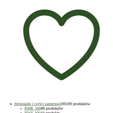
Betoniarki i części zamienne
209
209 produktów
BMK 500
8
8 produktów
BWE 400
4
4 produkty