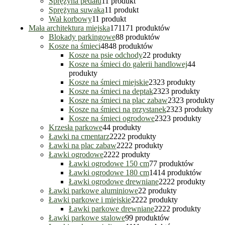
Sprężyna pedału
1
1 produkt
Sprężyna suwaka
1
1 produkt
Wał korbowy
1
1 produkt
Mała architektura miejska
171
171 produktów
Blokady parkingowe
8
8 produktów
Kosze na śmieci
48
48 produktów
Kosze na psie odchody
2
2 produkty
Kosze na śmieci do galerii handlowej
4
4
produkty
Kosze na śmieci miejskie
23
23 produkty
Kosze na śmieci na deptak
23
23 produkty
Kosze na śmieci na plac zabaw
23
23 produkty
Kosze na śmieci na przystanek
23
23 produkty
Kosze na śmieci ogrodowe
23
23 produkty
Krzesła parkowe
4
4 produkty
Ławki na cmentarz
22
22 produkty
Ławki na plac zabaw
22
22 produkty
Ławki ogrodowe
22
22 produkty
Ławki ogrodowe 150 cm
7
7 produktów
Ławki ogrodowe 180 cm
14
14 produktów
Ławki ogrodowe drewniane
22
22 produkty
Ławki parkowe aluminiowe
2
2 produkty
Ławki parkowe i miejskie
22
22 produkty
Ławki parkowe drewniane
22
22 produkty
Ławki parkowe stalowe
9
9 produktów