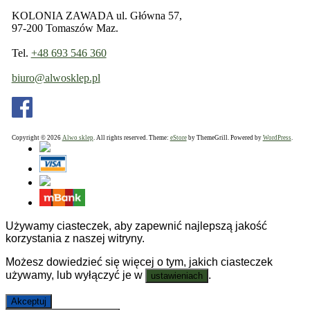
KOLONIA ZAWADA ul. Główna 57,
97-200 Tomaszów Maz.
Tel.
+48 693 546 360
biuro@alwosklep.pl
Copyright © 2026
Alwo sklep
. All rights reserved. Theme:
eStore
by ThemeGrill. Powered by
WordPress
.
Używamy ciasteczek, aby zapewnić najlepszą jakość
korzystania z naszej witryny.
Możesz dowiedzieć się więcej o tym, jakich ciasteczek
używamy, lub wyłączyć je w
.
ustawieniach
Akceptuj