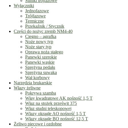
Silniki trójfazowe
Wyłączniki
Jednofazowe
Trójfazowe
Termiczne
Przekaźnik / Stycznik
Części do nożyc zremb NM4-40
Cięgno – agrafka
Noże nowy typ
Noże stary typ
Oprawa noża stałego
Panewki szerokie
Panewki wąskie
Sprężyna pedału
Sprężyna suwaka
Wał korbowy
Narzędzia brukarskie
Włazy żeliwne
Pokrywa szamba
Włay kwadratowe AK nośność 1,5 T
Właz na stożek prześwit 375
Właz studni teleskopowej
Włazy okrągłe AO nośność 1,5 T
Włazy okrągłe BO nośność 12,5 T
Żeliwo piecowe i ozdobne