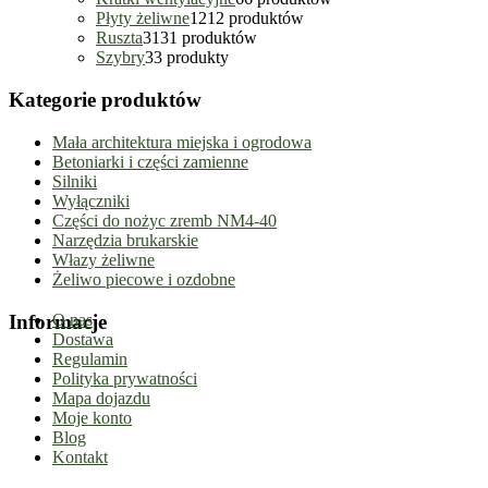
Płyty żeliwne
12
12 produktów
Ruszta
31
31 produktów
Szybry
3
3 produkty
Kategorie produktów
Mała architektura miejska i ogrodowa
Betoniarki i części zamienne
Silniki
Wyłączniki
Części do nożyc zremb NM4-40
Narzędzia brukarskie
Włazy żeliwne
Żeliwo piecowe i ozdobne
Informacje
O nas
Dostawa
Regulamin
Polityka prywatności
Mapa dojazdu
Moje konto
Blog
Kontakt