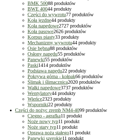
BMK 500
8
8 produktów
BWE 400
4
4 produkty
Części do wywrotu
7
7 produktów
Koła jezdne
4
4 produkty
Koła napędowe
27
27 produktów
Koła pasowe
26
26 produktów
Korpus piasty
3
3 produkty
Mechanizmy wywrotu
4
4 produkty
Osie bębna
8
8 produktów
Osłony napędu
5
5 produktów
Panewki
5
5 produktów
Paski
14
14 produktów
Podstawa napędu
2
2 produkty
Pokrywa górna - kołpak
6
6 produktów
Ślimak i ślimacznica
20
20 produktów
Wałki napędowe
37
37 produktów
Wentylatory
4
4 produkty
Wieńce
23
23 produkty
Wsporniki
2
2 produkty
Części do nożyc zremb NM4-40
9
9 produktów
Cięgno - agrafka
1
1 produkt
Noże nowy typ
1
1 produkt
Noże stary typ
1
1 produkt
Oprawa noża stałego
1
1 produkt
Panewki szerokie
1
1 produkt