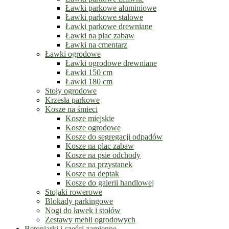
Ławki parkowe aluminiowe
Ławki parkowe stalowe
Ławki parkowe drewniane
Ławki na plac zabaw
Ławki na cmentarz
Ławki ogrodowe
Ławki ogrodowe drewniane
Ławki 150 cm
Ławki 180 cm
Stoły ogrodowe
Krzesła parkowe
Kosze na śmieci
Kosze miejskie
Kosze ogrodowe
Kosze do segregacji odpadów
Kosze na plac zabaw
Kosze na psie odchody
Kosze na przystanek
Kosze na deptak
Kosze do galerii handlowej
Stojaki rowerowe
Blokady parkingowe
Nogi do ławek i stołów
Zestawy mebli ogrodowych
Betoniarki i części zamienne