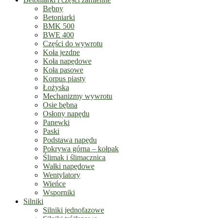
Bębny
Betoniarki
BMK 500
BWE 400
Części do wywrotu
Koła jezdne
Koła napędowe
Koła pasowe
Korpus piasty
Łożyska
Mechanizmy wywrotu
Osie bębna
Osłony napędu
Panewki
Paski
Podstawa napędu
Pokrywa górna – kołpak
Ślimak i ślimacznica
Wałki napędowe
Wentylatory
Wieńce
Wsporniki
Silniki
Silniki jednofazowe