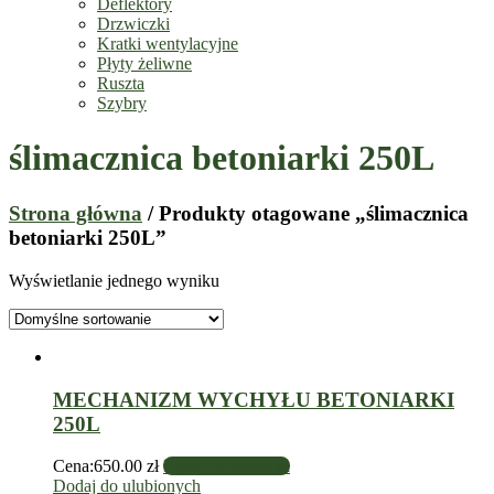
Deflektory
Drzwiczki
Kratki wentylacyjne
Płyty żeliwne
Ruszta
Szybry
ślimacznica betoniarki 250L
Strona główna
/ Produkty otagowane „ślimacznica
betoniarki 250L”
Wyświetlanie jednego wyniku
MECHANIZM WYCHYŁU BETONIARKI
250L
Cena:
650.00
zł
Dodaj do koszyka
Dodaj do ulubionych