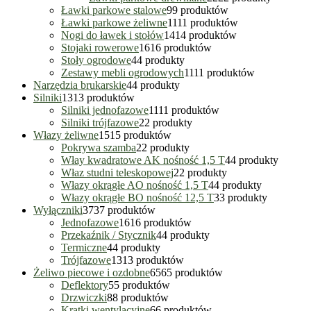
Ławki parkowe stalowe
9
9 produktów
Ławki parkowe żeliwne
11
11 produktów
Nogi do ławek i stołów
14
14 produktów
Stojaki rowerowe
16
16 produktów
Stoły ogrodowe
4
4 produkty
Zestawy mebli ogrodowych
11
11 produktów
Narzędzia brukarskie
4
4 produkty
Silniki
13
13 produktów
Silniki jednofazowe
11
11 produktów
Silniki trójfazowe
2
2 produkty
Włazy żeliwne
15
15 produktów
Pokrywa szamba
2
2 produkty
Włay kwadratowe AK nośność 1,5 T
4
4 produkty
Właz studni teleskopowej
2
2 produkty
Włazy okrągłe AO nośność 1,5 T
4
4 produkty
Włazy okrągłe BO nośność 12,5 T
3
3 produkty
Wyłączniki
37
37 produktów
Jednofazowe
16
16 produktów
Przekaźnik / Stycznik
4
4 produkty
Termiczne
4
4 produkty
Trójfazowe
13
13 produktów
Żeliwo piecowe i ozdobne
65
65 produktów
Deflektory
5
5 produktów
Drzwiczki
8
8 produktów
Kratki wentylacyjne
6
6 produktów