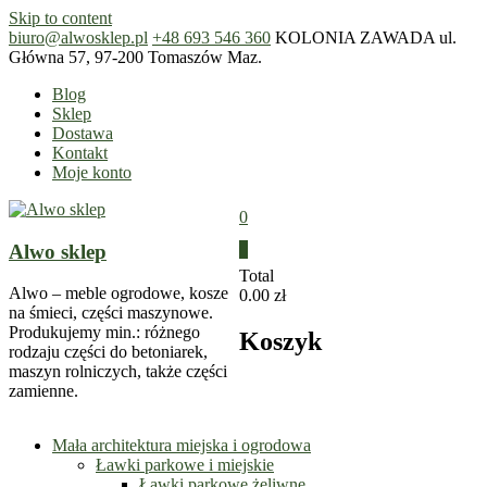
Skip to content
biuro@alwosklep.pl
+48 693 546 360
KOLONIA ZAWADA ul.
Główna 57, 97-200 Tomaszów Maz.
Blog
Sklep
Dostawa
Kontakt
Moje konto
0
Alwo sklep
0
Total
Alwo – meble ogrodowe, kosze
0.00 zł
na śmieci, części maszynowe.
Produkujemy min.: różnego
Koszyk
rodzaju części do betoniarek,
maszyn rolniczych, także części
zamienne.
Mała architektura miejska i ogrodowa
Ławki parkowe i miejskie
Ławki parkowe żeliwne