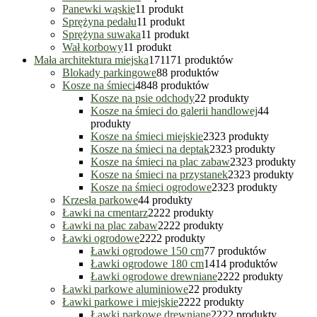
Panewki wąskie
1
1 produkt
Sprężyna pedału
1
1 produkt
Sprężyna suwaka
1
1 produkt
Wał korbowy
1
1 produkt
Mała architektura miejska
171
171 produktów
Blokady parkingowe
8
8 produktów
Kosze na śmieci
48
48 produktów
Kosze na psie odchody
2
2 produkty
Kosze na śmieci do galerii handlowej
4
4
produkty
Kosze na śmieci miejskie
23
23 produkty
Kosze na śmieci na deptak
23
23 produkty
Kosze na śmieci na plac zabaw
23
23 produkty
Kosze na śmieci na przystanek
23
23 produkty
Kosze na śmieci ogrodowe
23
23 produkty
Krzesła parkowe
4
4 produkty
Ławki na cmentarz
22
22 produkty
Ławki na plac zabaw
22
22 produkty
Ławki ogrodowe
22
22 produkty
Ławki ogrodowe 150 cm
7
7 produktów
Ławki ogrodowe 180 cm
14
14 produktów
Ławki ogrodowe drewniane
22
22 produkty
Ławki parkowe aluminiowe
2
2 produkty
Ławki parkowe i miejskie
22
22 produkty
Ławki parkowe drewniane
22
22 produkty