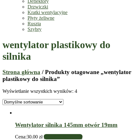
Deflektory
Drzwiczki
Kratki wentylacyjne
Płyty żeliwne
Ruszta
Szybry
wentylator plastikowy do
silnika
Strona główna
/ Produkty otagowane „wentylator
plastikowy do silnika”
Wyświetlanie wszystkich wyników: 4
Wentylator silnika 145mm otwór 19mm
Cena:
30.00
zł
Dowiedz się więcej