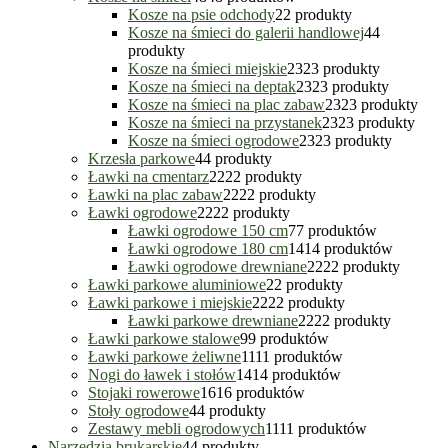
Kosze na psie odchody
2
2 produkty
Kosze na śmieci do galerii handlowej
4
4
produkty
Kosze na śmieci miejskie
23
23 produkty
Kosze na śmieci na deptak
23
23 produkty
Kosze na śmieci na plac zabaw
23
23 produkty
Kosze na śmieci na przystanek
23
23 produkty
Kosze na śmieci ogrodowe
23
23 produkty
Krzesła parkowe
4
4 produkty
Ławki na cmentarz
22
22 produkty
Ławki na plac zabaw
22
22 produkty
Ławki ogrodowe
22
22 produkty
Ławki ogrodowe 150 cm
7
7 produktów
Ławki ogrodowe 180 cm
14
14 produktów
Ławki ogrodowe drewniane
22
22 produkty
Ławki parkowe aluminiowe
2
2 produkty
Ławki parkowe i miejskie
22
22 produkty
Ławki parkowe drewniane
22
22 produkty
Ławki parkowe stalowe
9
9 produktów
Ławki parkowe żeliwne
11
11 produktów
Nogi do ławek i stołów
14
14 produktów
Stojaki rowerowe
16
16 produktów
Stoły ogrodowe
4
4 produkty
Zestawy mebli ogrodowych
11
11 produktów
Narzędzia brukarskie
4
4 produkty