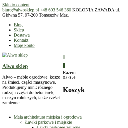
Skip to content
biuro@alwosklep.pl
+48 693 546 360
KOLONIA ZAWADA ul.
Główna 57, 97-200 Tomaszów Maz.
Blog
Sklep
Dostawa
Kontakt
Moje konto
0
Alwo sklep
0
Razem
Alwo – meble ogrodowe, kosze
0.00 zł
na śmieci, części maszynowe.
Produkujemy min.: różnego
Koszyk
rodzaju części do betoniarek,
maszyn rolniczych, także części
zamienne.
Mała architektura miejska i ogrodowa
Ławki parkowe i miejskie
Ławki parkowe żeliwne