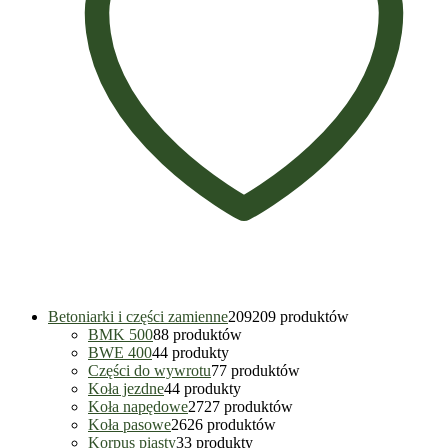
Betoniarki i części zamienne
209
209 produktów
BMK 500
8
8 produktów
BWE 400
4
4 produkty
Części do wywrotu
7
7 produktów
Koła jezdne
4
4 produkty
Koła napędowe
27
27 produktów
Koła pasowe
26
26 produktów
Korpus piasty
3
3 produkty