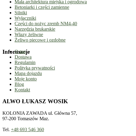
Mała architektura miejska i ogrodowa
Betoniarki i części zamienne
Silniki
Wyłączniki
Części do nożyc zremb NM4-40
Narzędzia brukarskie
Włazy żeliwne
Żeliwo piecowe i ozdobne
Informacje
O nas
Dostawa
Regulamin
Polityka prywatności
Mapa dojazdu
Moje konto
Blog
Kontakt
ALWO ŁUKASZ WOSIK
KOLONIA ZAWADA ul. Główna 57,
97-200 Tomaszów Maz.
Tel.
+48 693 546 360