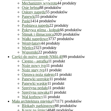
Mechanizmy wywrotu
4
4 produkty
Osie bębna
8
8 produktów
Osłony napędu
5
5 produktów
Panewki
5
5 produktów
Paski
14
14 produktów
Podstawa napędu
2
2 produkty
Pokrywa górna - kołpak
6
6 produktów
Ślimak i ślimacznica
20
20 produktów
Wałki napędowe
37
37 produktów
Wentylatory
4
4 produkty
Wieńce
23
23 produkty
Wsporniki
2
2 produkty
Części do nożyc zremb NM4-40
9
9 produktów
Cięgno - agrafka
1
1 produkt
Noże nowy typ
1
1 produkt
Noże stary typ
1
1 produkt
Oprawa noża stałego
1
1 produkt
Panewki szerokie
1
1 produkt
Panewki wąskie
1
1 produkt
Sprężyna pedału
1
1 produkt
Sprężyna suwaka
1
1 produkt
Wał korbowy
1
1 produkt
Mała architektura miejska
171
171 produktów
Blokady parkingowe
8
8 produktów
Kosze na śmieci
48
48 produktów