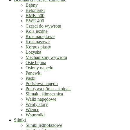
Bębny
Betoniarki
BMK 500
BWE 400
Części do wywrotu
Koła jezdne
Koła napędowe
Koła pasowe
Korpus piasty
Łożyska
Mechanizmy wywrotu
Osie bębna
Osłony napędu
Panewki
Paski
Podstawa napędu
Pokrywa górna – kołpak
Ślimak i ślimacznica
Wałki napędowe
Wentylatory
Wieńce
Wsporniki
Silniki
Silniki jednofazowe