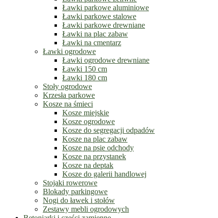
Ławki parkowe aluminiowe
Ławki parkowe stalowe
Ławki parkowe drewniane
Ławki na plac zabaw
Ławki na cmentarz
Ławki ogrodowe
Ławki ogrodowe drewniane
Ławki 150 cm
Ławki 180 cm
Stoły ogrodowe
Krzesła parkowe
Kosze na śmieci
Kosze miejskie
Kosze ogrodowe
Kosze do segregacji odpadów
Kosze na plac zabaw
Kosze na psie odchody
Kosze na przystanek
Kosze na deptak
Kosze do galerii handlowej
Stojaki rowerowe
Blokady parkingowe
Nogi do ławek i stołów
Zestawy mebli ogrodowych
Betoniarki i części zamienne