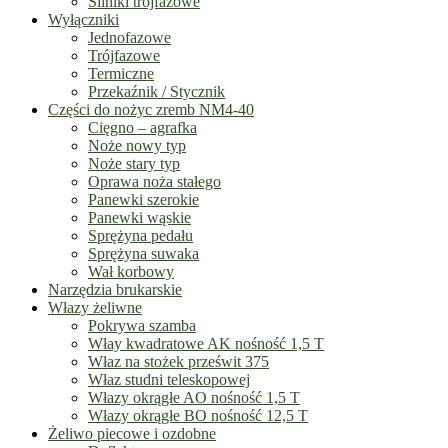
Silniki trójfazowe
Wyłączniki
Jednofazowe
Trójfazowe
Termiczne
Przekaźnik / Stycznik
Części do nożyc zremb NM4-40
Cięgno – agrafka
Noże nowy typ
Noże stary typ
Oprawa noża stałego
Panewki szerokie
Panewki wąskie
Sprężyna pedału
Sprężyna suwaka
Wał korbowy
Narzędzia brukarskie
Włazy żeliwne
Pokrywa szamba
Włay kwadratowe AK nośność 1,5 T
Właz na stożek prześwit 375
Właz studni teleskopowej
Włazy okrągłe AO nośność 1,5 T
Włazy okrągłe BO nośność 12,5 T
Żeliwo piecowe i ozdobne