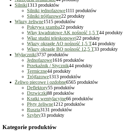
Silniki
13
13 produktów
Silniki jednofazowe
11
11 produktów
Silniki trójfazowe
2
2 produkty
Włazy żeliwne
15
15 produktów
Pokrywa szamba
2
2 produkty
Włay kwadratowe AK nośność 1,5 T
4
4 produkty
Właz studni teleskopowej
2
2 produkty
Włazy okrągłe AO nośność 1,5 T
4
4 produkty
Włazy okrągłe BO nośność 12,5 T
3
3 produkty
Wyłączniki
37
37 produktów
Jednofazowe
16
16 produktów
Przekaźnik / Stycznik
4
4 produkty
Termiczne
4
4 produkty
Trójfazowe
13
13 produktów
Żeliwo piecowe i ozdobne
65
65 produktów
Deflektory
5
5 produktów
Drzwiczki
8
8 produktów
Kratki wentylacyjne
6
6 produktów
Płyty żeliwne
12
12 produktów
Ruszta
31
31 produktów
Szybry
3
3 produkty
Kategorie produktów