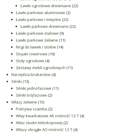
produktów
22
Ławki ogrodowe drewniane
22
2
produkty
Ławki parkowe aluminiowe
2
22
produkty
Ławki parkowe i miejskie
22
produkty
22
Ławki parkowe drewniane
22
9
produkty
Ławki parkowe stalowe
9
produktów
11
Ławki parkowe żeliwne
11
14
produktów
Nogi do ławek i stołów
14
16
produktów
Stojaki rowerowe
16
4
produktów
Stoły ogrodowe
4
produkty
11
Zestawy mebli ogrodowych
11
4
produktów
Narzędzia brukarskie
4
13
produkty
Silniki
13
produktów
11
Silniki jednofazowe
11
2
produktów
Silniki trójfazowe
2
15
produkty
Włazy żeliwne
15
produktów
2
Pokrywa szamba
2
produkty
4
Włay kwadratowe AK nośność 1,5 T
4
2
produkty
Właz studni teleskopowej
2
produkty
4
Włazy okrągłe AO nośność 1,5 T
4