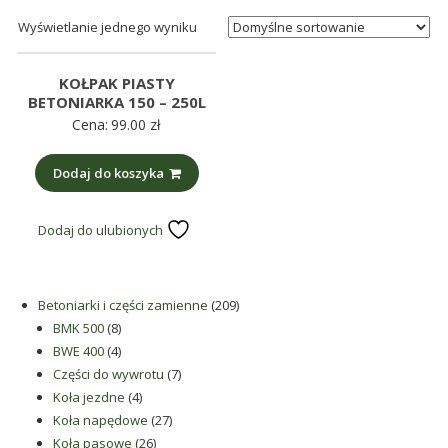
śmieci,
Wyświetlanie jednego wyniku
części
maszynowe.
KOŁPAK PIASTY
Produkujemy
BETONIARKA 150 – 250L
min.:
Cena:
99.00
zł
różnego
rodzaju
Dodaj do koszyka
części
do
Dodaj do ulubionych
betoniarek,
maszyn
rolniczych,
209
Betoniarki i części zamienne
209
także
8
produktów
BMK 500
8
części
produktów
4
BWE 400
4
zamienne.
produkty
7
Części do wywrotu
7
4
produktów
Koła jezdne
4
produkty
27
Koła napędowe
27
26
produktów
Koła pasowe
26