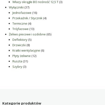
produkty
3
Włazy okrągłe BO nośność 12,5 T
3
37
produkty
Wyłączniki
37
produktów
16
Jednofazowe
16
produktów
4
Przekaźnik / Stycznik
4
4
produkty
Termiczne
4
produkty
13
Trójfazowe
13
produktów
65
Żeliwo piecowe i ozdobne
65
5
produktów
Deflektory
5
8
produktów
Drzwiczki
8
produktów
6
Kratki wentylacyjne
6
12
produktów
Płyty żeliwne
12
31
produktów
Ruszta
31
3
produktów
Szybry
3
produkty
Kategorie produktów