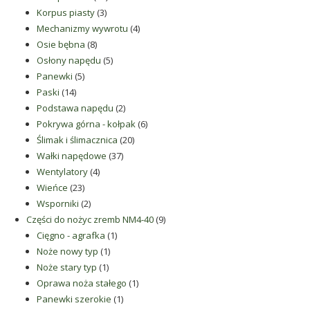
3
produktów
Korpus piasty
3
produkty
4
Mechanizmy wywrotu
4
8
produkty
Osie bębna
8
produktów
5
Osłony napędu
5
5
produktów
Panewki
5
14
produktów
Paski
14
produktów
2
Podstawa napędu
2
produkty
6
Pokrywa górna - kołpak
6
20
produktów
Ślimak i ślimacznica
20
37
produktów
Wałki napędowe
37
4
produktów
Wentylatory
4
23
produkty
Wieńce
23
produkty
2
Wsporniki
2
produkty
9
Części do nożyc zremb NM4-40
9
1
produktów
Cięgno - agrafka
1
1
produkt
Noże nowy typ
1
1
produkt
Noże stary typ
1
produkt
1
Oprawa noża stałego
1
1
produkt
Panewki szerokie
1