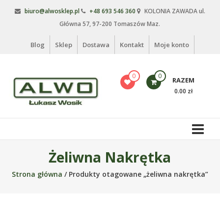
Skip
biuro@alwosklep.pl
+48 693 546 360
KOLONIA ZAWADA ul.
to
Główna 57, 97-200 Tomaszów Maz.
content
Blog
Sklep
Dostawa
Kontakt
Moje konto
0
0
RAZEM
0.00 zł
Alwo
sklep
Alwo
Żeliwna Nakrętka
–
Strona główna
/ Produkty otagowane „żeliwna nakrętka”
meble
ogrodowe,
kosze
na