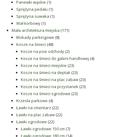
1
produkt
Panewki wąskie
1
produkt
1
Sprężyna pedału
1
produkt
1
Sprężyna suwaka
1
1
produkt
Wał korbowy
1
produkt
171
Mała architektura miejska
171
8
produktów
Blokady parkingowe
8
48
produktów
Kosze na śmieci
48
produktów
2
Kosze na psie odchody
2
produkty
4
Kosze na śmieci do galerii handlowej
4
23
produkty
Kosze na śmieci miejskie
23
produkty
23
Kosze na śmieci na deptak
23
produkty
23
Kosze na śmieci na plac zabaw
23
produkty
23
Kosze na śmieci na przystanek
23
23
produkty
Kosze na śmieci ogrodowe
23
4
produkty
Krzesła parkowe
4
produkty
22
Ławki na cmentarz
22
produkty
22
Ławki na plac zabaw
22
22
produkty
Ławki ogrodowe
22
produkty
7
Ławki ogrodowe 150 cm
7
produktów
14
Ławki ogrodowe 180 cm
14