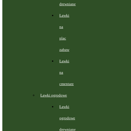
drewniane
Ławki
na
plac
zabaw
Ławki
na
cmentarz
Ławki ogrodowe
Ławki
ogrodowe
drewniane