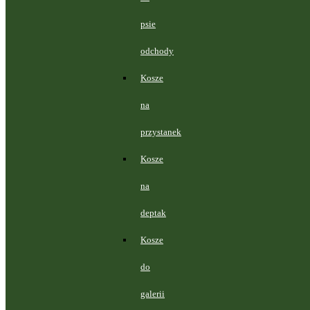
psie
odchody
Kosze
na
przystanek
Kosze
na
deptak
Kosze
do
galerii