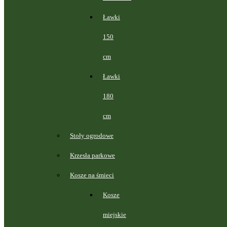
Ławki
150
cm
Ławki
180
cm
Stoły ogrodowe
Krzesła parkowe
Kosze na śmieci
Kosze
miejskie