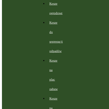
Kosze
ogrodowe
Kosze
do
segregacji
odpadów
Kosze
na
plac
zabaw
Kosze
na