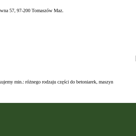
a 57, 97-200 Tomaszów Maz.
ujemy min.: różnego rodzaju części do betoniarek, maszyn