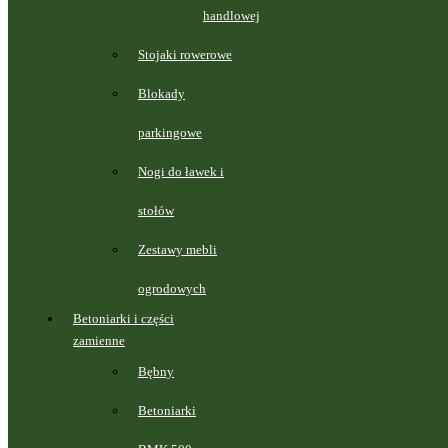
handlowej
Stojaki rowerowe
Blokady
parkingowe
Nogi do ławek i
stołów
Zestawy mebli
ogrodowych
Betoniarki i części
zamienne
Bębny
Betoniarki