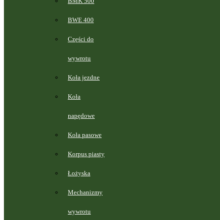
BMK 500
BWE 400
Części do
wywrotu
Koła jezdne
Koła
napędowe
Koła pasowe
Korpus piasty
Łożyska
Mechanizmy
wywrotu