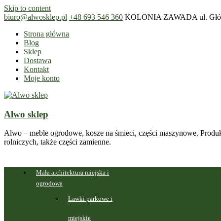
Skip to content
biuro@alwosklep.pl
+48 693 546 360
KOLONIA ZAWADA ul. Główn
Strona główna
Blog
Sklep
Dostawa
Kontakt
Moje konto
Alwo sklep
Alwo – meble ogrodowe, kosze na śmieci, części maszynowe. Produk
rolniczych, także części zamienne.
Mała architektura miejska i
ogrodowa
Ławki parkowe i
miejskie