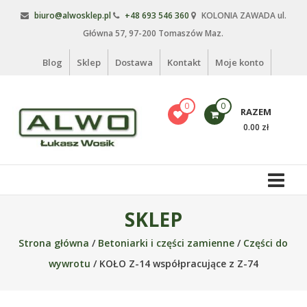
Skip
biuro@alwosklep.pl
+48 693 546 360
KOLONIA ZAWADA ul.
to
Główna 57, 97-200 Tomaszów Maz.
content
Blog
Sklep
Dostawa
Kontakt
Moje konto
0
0
RAZEM
0.00 zł
Alwo
sklep
Alwo
SKLEP
–
Strona główna
/
Betoniarki i części zamienne
/
Części do
meble
ogrodowe,
wywrotu
/ KOŁO Z-14 współpracujące z Z-74
kosze
na