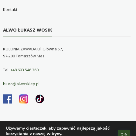
Kontakt
ALWO ŁUKASZ WOSIK
KOLONIA ZAWADA ul. Główna 57,
97-200 Tomaszów Maz.
Tel.
+48 693 546 360
biuro@alwosklep.pl
Używamy ciasteczek, aby zapewnić najlepszą jakość
korzystania z naszej witryny.
Copyright © 2026
Alwo sklep
. All rights reserved. Theme:
eStore
by ThemeGrill. Powered by