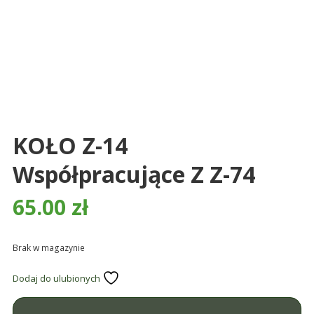
śmieci,
części
maszynowe.
Produkujemy
min.:
różnego
rodzaju
części
KOŁO Z-14
do
betoniarek,
Współpracujące Z Z-74
maszyn
65.00
zł
rolniczych,
także
części
Brak w magazynie
zamienne.
Dodaj do ulubionych