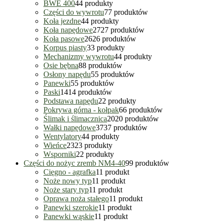
BWE 400
4
4 produkty
Części do wywrotu
7
7 produktów
Koła jezdne
4
4 produkty
Koła napędowe
27
27 produktów
Koła pasowe
26
26 produktów
Korpus piasty
3
3 produkty
Mechanizmy wywrotu
4
4 produkty
Osie bębna
8
8 produktów
Osłony napędu
5
5 produktów
Panewki
5
5 produktów
Paski
14
14 produktów
Podstawa napędu
2
2 produkty
Pokrywa górna - kołpak
6
6 produktów
Ślimak i ślimacznica
20
20 produktów
Wałki napędowe
37
37 produktów
Wentylatory
4
4 produkty
Wieńce
23
23 produkty
Wsporniki
2
2 produkty
Części do nożyc zremb NM4-40
9
9 produktów
Cięgno - agrafka
1
1 produkt
Noże nowy typ
1
1 produkt
Noże stary typ
1
1 produkt
Oprawa noża stałego
1
1 produkt
Panewki szerokie
1
1 produkt
Panewki wąskie
1
1 produkt