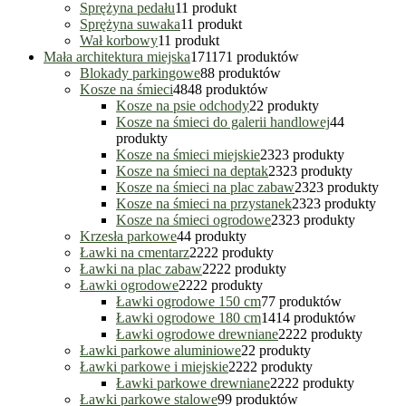
Sprężyna pedału
1
1 produkt
Sprężyna suwaka
1
1 produkt
Wał korbowy
1
1 produkt
Mała architektura miejska
171
171 produktów
Blokady parkingowe
8
8 produktów
Kosze na śmieci
48
48 produktów
Kosze na psie odchody
2
2 produkty
Kosze na śmieci do galerii handlowej
4
4
produkty
Kosze na śmieci miejskie
23
23 produkty
Kosze na śmieci na deptak
23
23 produkty
Kosze na śmieci na plac zabaw
23
23 produkty
Kosze na śmieci na przystanek
23
23 produkty
Kosze na śmieci ogrodowe
23
23 produkty
Krzesła parkowe
4
4 produkty
Ławki na cmentarz
22
22 produkty
Ławki na plac zabaw
22
22 produkty
Ławki ogrodowe
22
22 produkty
Ławki ogrodowe 150 cm
7
7 produktów
Ławki ogrodowe 180 cm
14
14 produktów
Ławki ogrodowe drewniane
22
22 produkty
Ławki parkowe aluminiowe
2
2 produkty
Ławki parkowe i miejskie
22
22 produkty
Ławki parkowe drewniane
22
22 produkty
Ławki parkowe stalowe
9
9 produktów