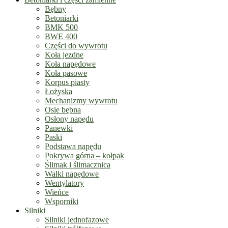
Bębny
Betoniarki
BMK 500
BWE 400
Części do wywrotu
Koła jezdne
Koła napędowe
Koła pasowe
Korpus piasty
Łożyska
Mechanizmy wywrotu
Osie bębna
Osłony napędu
Panewki
Paski
Podstawa napędu
Pokrywa górna – kołpak
Ślimak i ślimacznica
Wałki napędowe
Wentylatory
Wieńce
Wsporniki
Silniki
Silniki jednofazowe