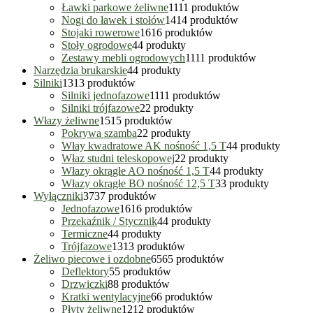
Ławki parkowe żeliwne
11
11 produktów
Nogi do ławek i stołów
14
14 produktów
Stojaki rowerowe
16
16 produktów
Stoły ogrodowe
4
4 produkty
Zestawy mebli ogrodowych
11
11 produktów
Narzędzia brukarskie
4
4 produkty
Silniki
13
13 produktów
Silniki jednofazowe
11
11 produktów
Silniki trójfazowe
2
2 produkty
Włazy żeliwne
15
15 produktów
Pokrywa szamba
2
2 produkty
Włay kwadratowe AK nośność 1,5 T
4
4 produkty
Właz studni teleskopowej
2
2 produkty
Włazy okrągłe AO nośność 1,5 T
4
4 produkty
Włazy okrągłe BO nośność 12,5 T
3
3 produkty
Wyłączniki
37
37 produktów
Jednofazowe
16
16 produktów
Przekaźnik / Stycznik
4
4 produkty
Termiczne
4
4 produkty
Trójfazowe
13
13 produktów
Żeliwo piecowe i ozdobne
65
65 produktów
Deflektory
5
5 produktów
Drzwiczki
8
8 produktów
Kratki wentylacyjne
6
6 produktów
Płyty żeliwne
12
12 produktów