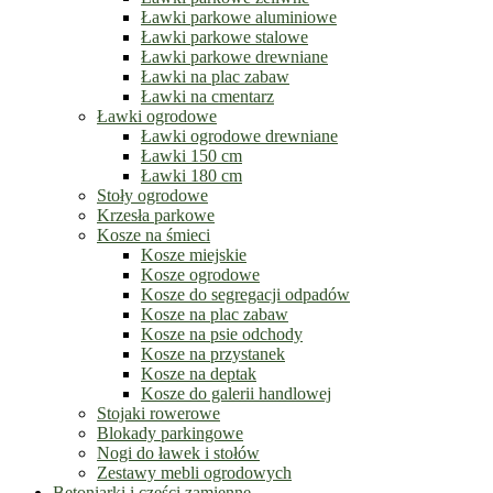
Ławki parkowe aluminiowe
Ławki parkowe stalowe
Ławki parkowe drewniane
Ławki na plac zabaw
Ławki na cmentarz
Ławki ogrodowe
Ławki ogrodowe drewniane
Ławki 150 cm
Ławki 180 cm
Stoły ogrodowe
Krzesła parkowe
Kosze na śmieci
Kosze miejskie
Kosze ogrodowe
Kosze do segregacji odpadów
Kosze na plac zabaw
Kosze na psie odchody
Kosze na przystanek
Kosze na deptak
Kosze do galerii handlowej
Stojaki rowerowe
Blokady parkingowe
Nogi do ławek i stołów
Zestawy mebli ogrodowych
Betoniarki i części zamienne