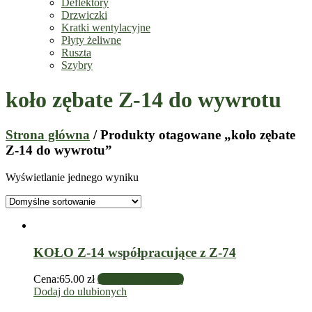
Deflektory
Drzwiczki
Kratki wentylacyjne
Płyty żeliwne
Ruszta
Szybry
koło zębate Z-14 do wywrotu
Strona główna
/ Produkty otagowane „koło zębate
Z-14 do wywrotu”
Wyświetlanie jednego wyniku
KOŁO Z-14 współpracujące z Z-74
Cena:
65.00
zł
Dowiedz się więcej
Dodaj do ulubionych