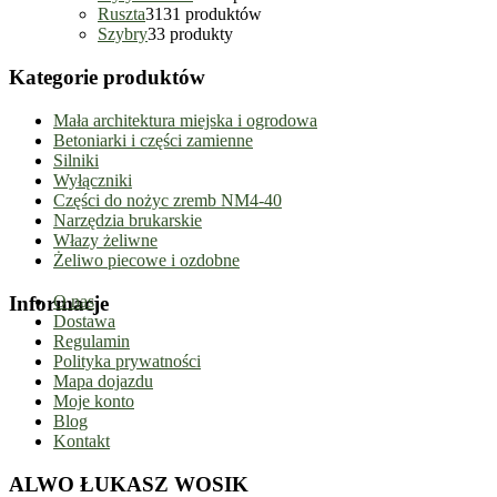
Ruszta
31
31 produktów
Szybry
3
3 produkty
Kategorie produktów
Mała architektura miejska i ogrodowa
Betoniarki i części zamienne
Silniki
Wyłączniki
Części do nożyc zremb NM4-40
Narzędzia brukarskie
Włazy żeliwne
Żeliwo piecowe i ozdobne
Informacje
O nas
Dostawa
Regulamin
Polityka prywatności
Mapa dojazdu
Moje konto
Blog
Kontakt
ALWO ŁUKASZ WOSIK