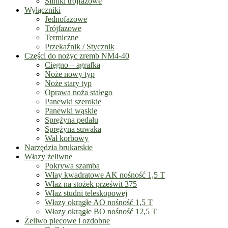
Silniki trójfazowe
Wyłączniki
Jednofazowe
Trójfazowe
Termiczne
Przekaźnik / Stycznik
Części do nożyc zremb NM4-40
Cięgno – agrafka
Noże nowy typ
Noże stary typ
Oprawa noża stałego
Panewki szerokie
Panewki wąskie
Sprężyna pedału
Sprężyna suwaka
Wał korbowy
Narzędzia brukarskie
Włazy żeliwne
Pokrywa szamba
Włay kwadratowe AK nośność 1,5 T
Właz na stożek prześwit 375
Właz studni teleskopowej
Włazy okrągłe AO nośność 1,5 T
Włazy okrągłe BO nośność 12,5 T
Żeliwo piecowe i ozdobne