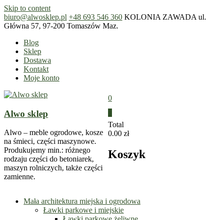
Skip to content
biuro@alwosklep.pl
+48 693 546 360
KOLONIA ZAWADA ul.
Główna 57, 97-200 Tomaszów Maz.
Blog
Sklep
Dostawa
Kontakt
Moje konto
0
Alwo sklep
0
Total
Alwo – meble ogrodowe, kosze
0.00 zł
na śmieci, części maszynowe.
Produkujemy min.: różnego
Koszyk
rodzaju części do betoniarek,
maszyn rolniczych, także części
zamienne.
Mała architektura miejska i ogrodowa
Ławki parkowe i miejskie
Ławki parkowe żeliwne