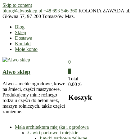
Skip to content
biuro@alwosklep.pl
+48 693 546 360
KOLONIA ZAWADA ul.
Główna 57, 97-200 Tomaszów Maz.
Blog
Sklep
Dostawa
Kontakt
Moje konto
0
Alwo sklep
0
Total
Alwo – meble ogrodowe, kosze
0.00 zł
na śmieci, części maszynowe.
Produkujemy min.: różnego
Koszyk
rodzaju części do betoniarek,
maszyn rolniczych, także części
zamienne.
Mała architektura miejska i ogrodowa
Ławki parkowe i miejskie
Ławki parkowe żeliwne