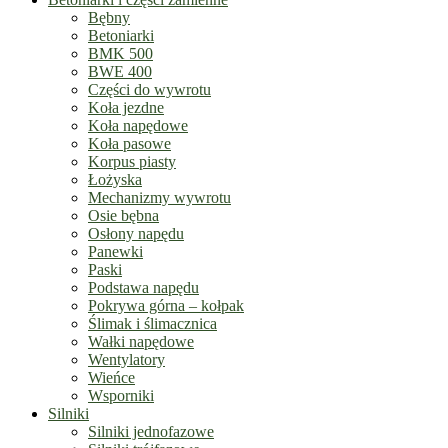
Bębny
Betoniarki
BMK 500
BWE 400
Części do wywrotu
Koła jezdne
Koła napędowe
Koła pasowe
Korpus piasty
Łożyska
Mechanizmy wywrotu
Osie bębna
Osłony napędu
Panewki
Paski
Podstawa napędu
Pokrywa górna – kołpak
Ślimak i ślimacznica
Wałki napędowe
Wentylatory
Wieńce
Wsporniki
Silniki
Silniki jednofazowe