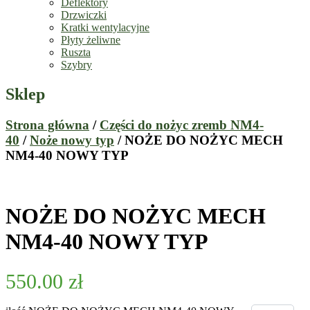
Deflektory
Drzwiczki
Kratki wentylacyjne
Płyty żeliwne
Ruszta
Szybry
Sklep
Strona główna
/
Części do nożyc zremb NM4-
40
/
Noże nowy typ
/ NOŻE DO NOŻYC MECH
NM4-40 NOWY TYP
NOŻE DO NOŻYC MECH
NM4-40 NOWY TYP
550.00
zł