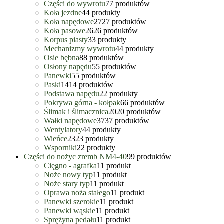
Części do wywrotu
7
7 produktów
Koła jezdne
4
4 produkty
Koła napędowe
27
27 produktów
Koła pasowe
26
26 produktów
Korpus piasty
3
3 produkty
Mechanizmy wywrotu
4
4 produkty
Osie bębna
8
8 produktów
Osłony napędu
5
5 produktów
Panewki
5
5 produktów
Paski
14
14 produktów
Podstawa napędu
2
2 produkty
Pokrywa górna - kołpak
6
6 produktów
Ślimak i ślimacznica
20
20 produktów
Wałki napędowe
37
37 produktów
Wentylatory
4
4 produkty
Wieńce
23
23 produkty
Wsporniki
2
2 produkty
Części do nożyc zremb NM4-40
9
9 produktów
Cięgno - agrafka
1
1 produkt
Noże nowy typ
1
1 produkt
Noże stary typ
1
1 produkt
Oprawa noża stałego
1
1 produkt
Panewki szerokie
1
1 produkt
Panewki wąskie
1
1 produkt
Sprężyna pedału
1
1 produkt