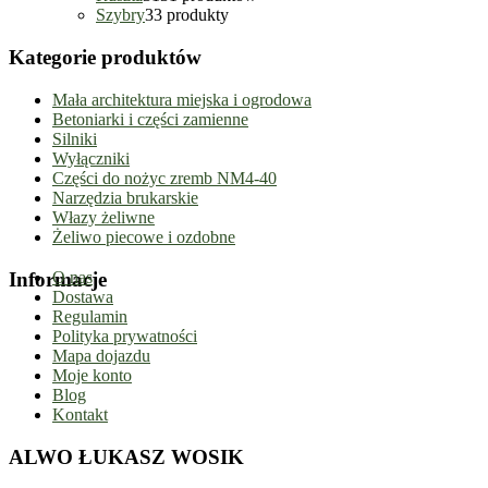
Szybry
3
3 produkty
Kategorie produktów
Mała architektura miejska i ogrodowa
Betoniarki i części zamienne
Silniki
Wyłączniki
Części do nożyc zremb NM4-40
Narzędzia brukarskie
Włazy żeliwne
Żeliwo piecowe i ozdobne
Informacje
O nas
Dostawa
Regulamin
Polityka prywatności
Mapa dojazdu
Moje konto
Blog
Kontakt
ALWO ŁUKASZ WOSIK