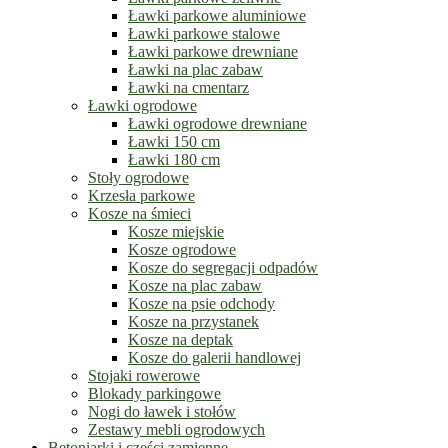
Ławki parkowe aluminiowe
Ławki parkowe stalowe
Ławki parkowe drewniane
Ławki na plac zabaw
Ławki na cmentarz
Ławki ogrodowe
Ławki ogrodowe drewniane
Ławki 150 cm
Ławki 180 cm
Stoły ogrodowe
Krzesła parkowe
Kosze na śmieci
Kosze miejskie
Kosze ogrodowe
Kosze do segregacji odpadów
Kosze na plac zabaw
Kosze na psie odchody
Kosze na przystanek
Kosze na deptak
Kosze do galerii handlowej
Stojaki rowerowe
Blokady parkingowe
Nogi do ławek i stołów
Zestawy mebli ogrodowych
Betoniarki i części zamienne