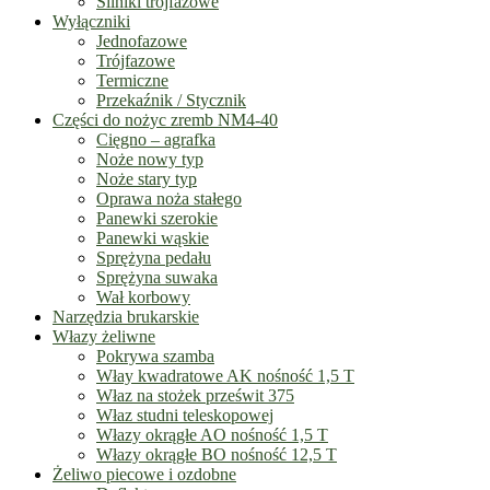
Silniki trójfazowe
Wyłączniki
Jednofazowe
Trójfazowe
Termiczne
Przekaźnik / Stycznik
Części do nożyc zremb NM4-40
Cięgno – agrafka
Noże nowy typ
Noże stary typ
Oprawa noża stałego
Panewki szerokie
Panewki wąskie
Sprężyna pedału
Sprężyna suwaka
Wał korbowy
Narzędzia brukarskie
Włazy żeliwne
Pokrywa szamba
Włay kwadratowe AK nośność 1,5 T
Właz na stożek prześwit 375
Właz studni teleskopowej
Włazy okrągłe AO nośność 1,5 T
Włazy okrągłe BO nośność 12,5 T
Żeliwo piecowe i ozdobne