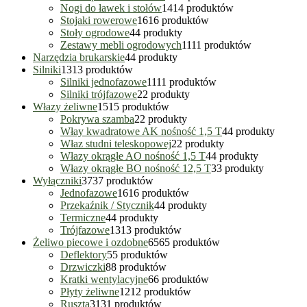
Nogi do ławek i stołów
14
14 produktów
Stojaki rowerowe
16
16 produktów
Stoły ogrodowe
4
4 produkty
Zestawy mebli ogrodowych
11
11 produktów
Narzędzia brukarskie
4
4 produkty
Silniki
13
13 produktów
Silniki jednofazowe
11
11 produktów
Silniki trójfazowe
2
2 produkty
Włazy żeliwne
15
15 produktów
Pokrywa szamba
2
2 produkty
Włay kwadratowe AK nośność 1,5 T
4
4 produkty
Właz studni teleskopowej
2
2 produkty
Włazy okrągłe AO nośność 1,5 T
4
4 produkty
Włazy okrągłe BO nośność 12,5 T
3
3 produkty
Wyłączniki
37
37 produktów
Jednofazowe
16
16 produktów
Przekaźnik / Stycznik
4
4 produkty
Termiczne
4
4 produkty
Trójfazowe
13
13 produktów
Żeliwo piecowe i ozdobne
65
65 produktów
Deflektory
5
5 produktów
Drzwiczki
8
8 produktów
Kratki wentylacyjne
6
6 produktów
Płyty żeliwne
12
12 produktów
Ruszta
31
31 produktów