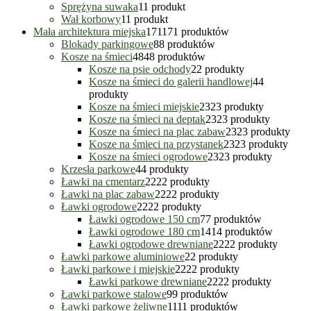
Sprężyna suwaka
1
1 produkt
Wał korbowy
1
1 produkt
Mała architektura miejska
171
171 produktów
Blokady parkingowe
8
8 produktów
Kosze na śmieci
48
48 produktów
Kosze na psie odchody
2
2 produkty
Kosze na śmieci do galerii handlowej
4
4
produkty
Kosze na śmieci miejskie
23
23 produkty
Kosze na śmieci na deptak
23
23 produkty
Kosze na śmieci na plac zabaw
23
23 produkty
Kosze na śmieci na przystanek
23
23 produkty
Kosze na śmieci ogrodowe
23
23 produkty
Krzesła parkowe
4
4 produkty
Ławki na cmentarz
22
22 produkty
Ławki na plac zabaw
22
22 produkty
Ławki ogrodowe
22
22 produkty
Ławki ogrodowe 150 cm
7
7 produktów
Ławki ogrodowe 180 cm
14
14 produktów
Ławki ogrodowe drewniane
22
22 produkty
Ławki parkowe aluminiowe
2
2 produkty
Ławki parkowe i miejskie
22
22 produkty
Ławki parkowe drewniane
22
22 produkty
Ławki parkowe stalowe
9
9 produktów
Ławki parkowe żeliwne
11
11 produktów