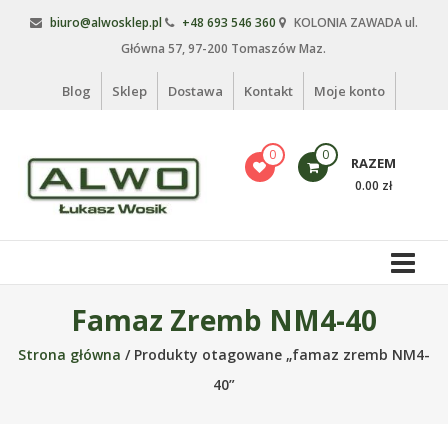
Skip
biuro@alwosklep.pl
+48 693 546 360
KOLONIA ZAWADA ul.
to
Główna 57, 97-200 Tomaszów Maz.
content
Blog
Sklep
Dostawa
Kontakt
Moje konto
0
0
RAZEM
0.00 zł
Alwo
sklep
Alwo
Famaz Zremb NM4-40
–
Strona główna
/ Produkty otagowane „famaz zremb NM4-
meble
ogrodowe,
40”
kosze
na