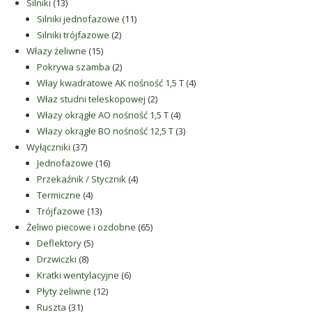
13
produkty
Silniki
13
produktów
11
Silniki jednofazowe
11
2
produktów
Silniki trójfazowe
2
15
produkty
Włazy żeliwne
15
produktów
2
Pokrywa szamba
2
produkty
4
Włay kwadratowe AK nośność 1,5 T
4
2
produkty
Właz studni teleskopowej
2
produkty
4
Włazy okrągłe AO nośność 1,5 T
4
produkty
3
Włazy okrągłe BO nośność 12,5 T
3
37
produkty
Wyłączniki
37
produktów
16
Jednofazowe
16
produktów
4
Przekaźnik / Stycznik
4
4
produkty
Termiczne
4
produkty
13
Trójfazowe
13
produktów
65
Żeliwo piecowe i ozdobne
65
5
produktów
Deflektory
5
8
produktów
Drzwiczki
8
produktów
6
Kratki wentylacyjne
6
12
produktów
Płyty żeliwne
12
31
produktów
Ruszta
31