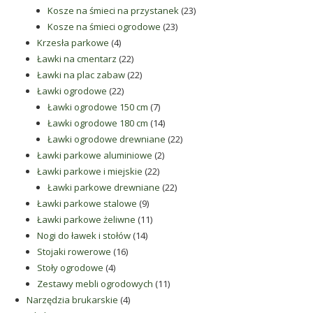
produkty
23
Kosze na śmieci na przystanek
23
23
produkty
Kosze na śmieci ogrodowe
23
4
produkty
Krzesła parkowe
4
produkty
22
Ławki na cmentarz
22
produkty
22
Ławki na plac zabaw
22
22
produkty
Ławki ogrodowe
22
produkty
7
Ławki ogrodowe 150 cm
7
produktów
14
Ławki ogrodowe 180 cm
14
produktów
22
Ławki ogrodowe drewniane
22
2
produkty
Ławki parkowe aluminiowe
2
22
produkty
Ławki parkowe i miejskie
22
produkty
22
Ławki parkowe drewniane
22
9
produkty
Ławki parkowe stalowe
9
produktów
11
Ławki parkowe żeliwne
11
14
produktów
Nogi do ławek i stołów
14
16
produktów
Stojaki rowerowe
16
4
produktów
Stoły ogrodowe
4
produkty
11
Zestawy mebli ogrodowych
11
4
produktów
Narzędzia brukarskie
4