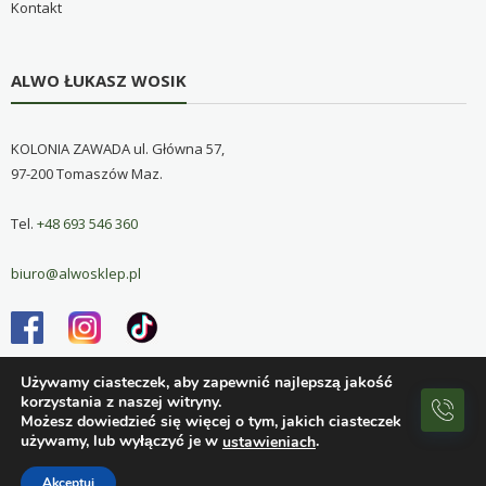
Kontakt
ALWO ŁUKASZ WOSIK
KOLONIA ZAWADA ul. Główna 57,
97-200 Tomaszów Maz.
Tel.
+48 693 546 360
biuro@alwosklep.pl
Używamy ciasteczek, aby zapewnić najlepszą jakość
korzystania z naszej witryny.
Możesz dowiedzieć się więcej o tym, jakich ciasteczek
używamy, lub wyłączyć je w
.
ustawieniach
Copyright © 2026
Alwo sklep
. All rights reserved. Theme:
eStore
by ThemeGrill. Powered by
WordPress
.
Akceptuj