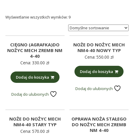
śmieci,
części
Wyświetlanie wszystkich wyników: 9
maszynowe.
Produkujemy
min.:
różnego
CIĘGNO (AGRAFKA)DO
NOŻE DO NOŻYC MECH
rodzaju
NOŻYC MECH ZREMB NM
NM4-40 NOWY TYP
części
4-40
Cena:
550.00
zł
Cena:
330.00
zł
do
betoniarek,
Dodaj do koszyka
Dodaj do koszyka
maszyn
rolniczych,
Dodaj do ulubionych
także
Dodaj do ulubionych
części
zamienne.
NOŻE DO NOŻYC MECH
OPRAWA NOŻA STAŁEGO
NM4-40 STARY TYP
DO NOŻYC MECH ZREMB
NM 4-40
Cena:
570.00
zł