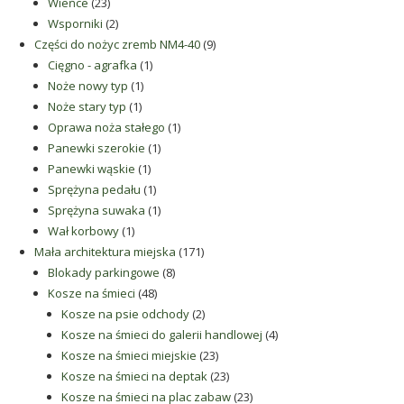
23
produkty
Wieńce
23
produkty
2
Wsporniki
2
produkty
9
Części do nożyc zremb NM4-40
9
1
produktów
Cięgno - agrafka
1
1
produkt
Noże nowy typ
1
1
produkt
Noże stary typ
1
produkt
1
Oprawa noża stałego
1
1
produkt
Panewki szerokie
1
1
produkt
Panewki wąskie
1
produkt
1
Sprężyna pedału
1
produkt
1
Sprężyna suwaka
1
1
produkt
Wał korbowy
1
produkt
171
Mała architektura miejska
171
8
produktów
Blokady parkingowe
8
48
produktów
Kosze na śmieci
48
produktów
2
Kosze na psie odchody
2
produkty
4
Kosze na śmieci do galerii handlowej
4
23
produkty
Kosze na śmieci miejskie
23
produkty
23
Kosze na śmieci na deptak
23
produkty
23
Kosze na śmieci na plac zabaw
23