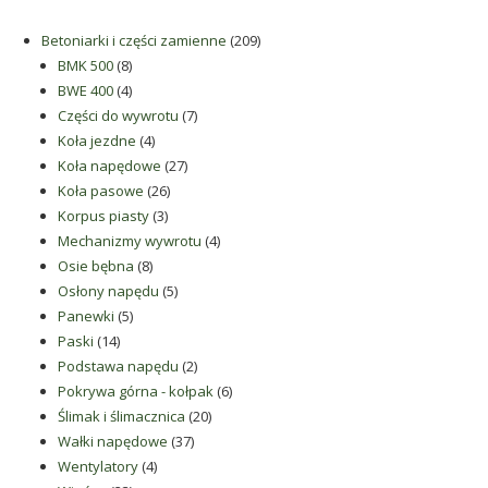
209
Betoniarki i części zamienne
209
8
produktów
BMK 500
8
produktów
4
BWE 400
4
produkty
7
Części do wywrotu
7
4
produktów
Koła jezdne
4
produkty
27
Koła napędowe
27
26
produktów
Koła pasowe
26
3
produktów
Korpus piasty
3
produkty
4
Mechanizmy wywrotu
4
8
produkty
Osie bębna
8
produktów
5
Osłony napędu
5
5
produktów
Panewki
5
14
produktów
Paski
14
produktów
2
Podstawa napędu
2
produkty
6
Pokrywa górna - kołpak
6
20
produktów
Ślimak i ślimacznica
20
37
produktów
Wałki napędowe
37
4
produktów
Wentylatory
4