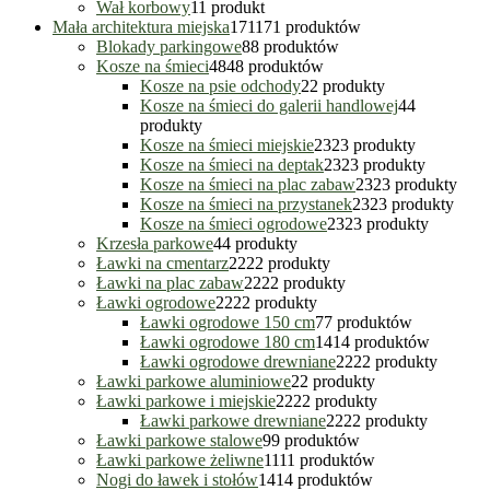
Wał korbowy
1
1 produkt
Mała architektura miejska
171
171 produktów
Blokady parkingowe
8
8 produktów
Kosze na śmieci
48
48 produktów
Kosze na psie odchody
2
2 produkty
Kosze na śmieci do galerii handlowej
4
4
produkty
Kosze na śmieci miejskie
23
23 produkty
Kosze na śmieci na deptak
23
23 produkty
Kosze na śmieci na plac zabaw
23
23 produkty
Kosze na śmieci na przystanek
23
23 produkty
Kosze na śmieci ogrodowe
23
23 produkty
Krzesła parkowe
4
4 produkty
Ławki na cmentarz
22
22 produkty
Ławki na plac zabaw
22
22 produkty
Ławki ogrodowe
22
22 produkty
Ławki ogrodowe 150 cm
7
7 produktów
Ławki ogrodowe 180 cm
14
14 produktów
Ławki ogrodowe drewniane
22
22 produkty
Ławki parkowe aluminiowe
2
2 produkty
Ławki parkowe i miejskie
22
22 produkty
Ławki parkowe drewniane
22
22 produkty
Ławki parkowe stalowe
9
9 produktów
Ławki parkowe żeliwne
11
11 produktów
Nogi do ławek i stołów
14
14 produktów