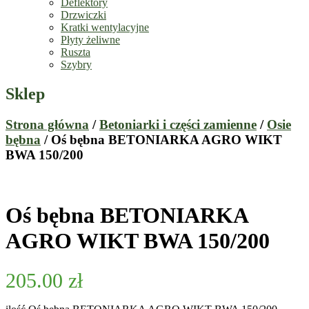
Deflektory
Drzwiczki
Kratki wentylacyjne
Płyty żeliwne
Ruszta
Szybry
Sklep
Strona główna
/
Betoniarki i części zamienne
/
Osie
bębna
/ Oś bębna BETONIARKA AGRO WIKT
BWA 150/200
Oś bębna BETONIARKA
AGRO WIKT BWA 150/200
205.00
zł