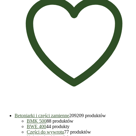
Betoniarki i części zamienne
209
209 produktów
BMK 500
8
8 produktów
BWE 400
4
4 produkty
Części do wywrotu
7
7 produktów