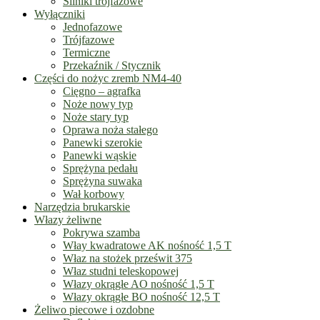
Silniki trójfazowe
Wyłączniki
Jednofazowe
Trójfazowe
Termiczne
Przekaźnik / Stycznik
Części do nożyc zremb NM4-40
Cięgno – agrafka
Noże nowy typ
Noże stary typ
Oprawa noża stałego
Panewki szerokie
Panewki wąskie
Sprężyna pedału
Sprężyna suwaka
Wał korbowy
Narzędzia brukarskie
Włazy żeliwne
Pokrywa szamba
Włay kwadratowe AK nośność 1,5 T
Właz na stożek prześwit 375
Właz studni teleskopowej
Włazy okrągłe AO nośność 1,5 T
Włazy okrągłe BO nośność 12,5 T
Żeliwo piecowe i ozdobne