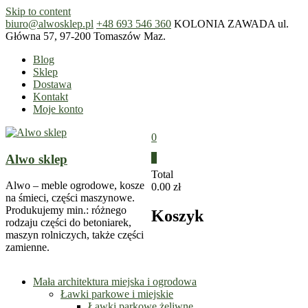
Skip to content
biuro@alwosklep.pl
+48 693 546 360
KOLONIA ZAWADA ul.
Główna 57, 97-200 Tomaszów Maz.
Blog
Sklep
Dostawa
Kontakt
Moje konto
0
Alwo sklep
0
Total
Alwo – meble ogrodowe, kosze
0.00 zł
na śmieci, części maszynowe.
Produkujemy min.: różnego
Koszyk
rodzaju części do betoniarek,
maszyn rolniczych, także części
zamienne.
Mała architektura miejska i ogrodowa
Ławki parkowe i miejskie
Ławki parkowe żeliwne