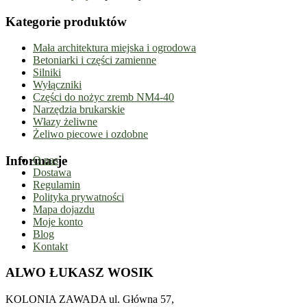
Kategorie produktów
Mała architektura miejska i ogrodowa
Betoniarki i części zamienne
Silniki
Wyłączniki
Części do nożyc zremb NM4-40
Narzędzia brukarskie
Włazy żeliwne
Żeliwo piecowe i ozdobne
Informacje
O nas
Dostawa
Regulamin
Polityka prywatności
Mapa dojazdu
Moje konto
Blog
Kontakt
ALWO ŁUKASZ WOSIK
KOLONIA ZAWADA ul. Główna 57,