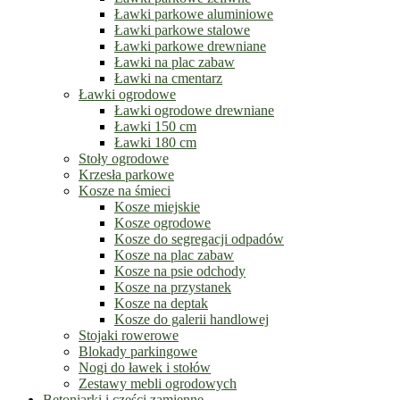
Ławki parkowe aluminiowe
Ławki parkowe stalowe
Ławki parkowe drewniane
Ławki na plac zabaw
Ławki na cmentarz
Ławki ogrodowe
Ławki ogrodowe drewniane
Ławki 150 cm
Ławki 180 cm
Stoły ogrodowe
Krzesła parkowe
Kosze na śmieci
Kosze miejskie
Kosze ogrodowe
Kosze do segregacji odpadów
Kosze na plac zabaw
Kosze na psie odchody
Kosze na przystanek
Kosze na deptak
Kosze do galerii handlowej
Stojaki rowerowe
Blokady parkingowe
Nogi do ławek i stołów
Zestawy mebli ogrodowych
Betoniarki i części zamienne