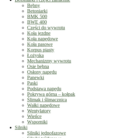
Bębny
Betoniarki
BMK 500
BWE 400
Części do wywrotu
Koła jezdne
Koła napędowe
Koła pasowe
Korpus piasty
Łożyska
Mechanizmy wywrotu
Osie bębna
Osłony napędu
Panewki
Paski
Podstawa napędu
Pokrywa górna – kołpak
Ślimak i ślimacznica
Wałki napędowe
Wentylatory
Wieńce
Wsporniki
Silniki
Silniki jednofazowe