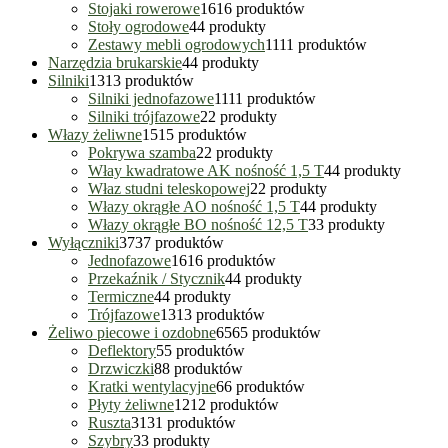
Stojaki rowerowe
16
16 produktów
Stoły ogrodowe
4
4 produkty
Zestawy mebli ogrodowych
11
11 produktów
Narzędzia brukarskie
4
4 produkty
Silniki
13
13 produktów
Silniki jednofazowe
11
11 produktów
Silniki trójfazowe
2
2 produkty
Włazy żeliwne
15
15 produktów
Pokrywa szamba
2
2 produkty
Włay kwadratowe AK nośność 1,5 T
4
4 produkty
Właz studni teleskopowej
2
2 produkty
Włazy okrągłe AO nośność 1,5 T
4
4 produkty
Włazy okrągłe BO nośność 12,5 T
3
3 produkty
Wyłączniki
37
37 produktów
Jednofazowe
16
16 produktów
Przekaźnik / Stycznik
4
4 produkty
Termiczne
4
4 produkty
Trójfazowe
13
13 produktów
Żeliwo piecowe i ozdobne
65
65 produktów
Deflektory
5
5 produktów
Drzwiczki
8
8 produktów
Kratki wentylacyjne
6
6 produktów
Płyty żeliwne
12
12 produktów
Ruszta
31
31 produktów
Szybry
3
3 produkty