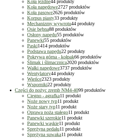
Koła jezdne
4
4 produkty
Koła napędowe
27
27 produktów
Koła pasowe
26
26 produktów
Korpus piasty
3
3 produkty
Mechanizmy wywrotu
4
4 produkty
Osie bębna
8
8 produktów
Osłony napędu
5
5 produktów
Panewki
5
5 produktów
Paski
14
14 produktów
Podstawa napędu
2
2 produkty
Pokrywa górna - kołpak
6
6 produktów
Ślimak i ślimacznica
20
20 produktów
Wałki napędowe
37
37 produktów
Wentylatory
4
4 produkty
Wieńce
23
23 produkty
Wsporniki
2
2 produkty
Części do nożyc zremb NM4-40
9
9 produktów
Cięgno - agrafka
1
1 produkt
Noże nowy typ
1
1 produkt
Noże stary typ
1
1 produkt
Oprawa noża stałego
1
1 produkt
Panewki szerokie
1
1 produkt
Panewki wąskie
1
1 produkt
Sprężyna pedału
1
1 produkt
Sprężyna suwaka
1
1 produkt