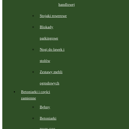
handlowej
Stojaki rowerowe
Blokady
parkingowe
Nogi do ławek i
stołów
Zestawy mebli
ogrodowych
Betoniarki i części
zamienne
Bębny
Betoniarki