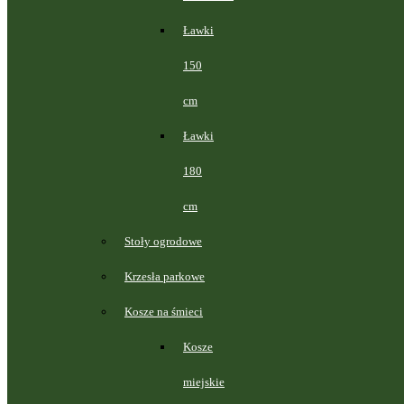
Ławki
150
cm
Ławki
180
cm
Stoły ogrodowe
Krzesła parkowe
Kosze na śmieci
Kosze
miejskie