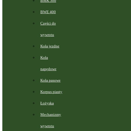
BMK 500
BWE 400
Części do
wywrotu
Koła jezdne
Koła
napędowe
Koła pasowe
Korpus piasty
Łożyska
Mechanizmy
wywrotu