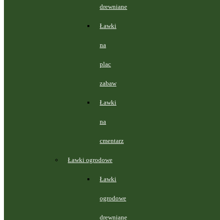
drewniane
Ławki
na
plac
zabaw
Ławki
na
cmentarz
Ławki ogrodowe
Ławki
ogrodowe
drewniane