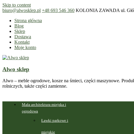
Skip to content
biuro@alwosklep.pl
+48 693 546 360
KOLONIA ZAWADA ul. Główn
Strona główna
Blog
Sklep
Dostawa
Kontakt
Moje konto
Alwo sklep
Alwo – meble ogrodowe, kosze na śmieci, części maszynowe. Produk
rolniczych, także części zamienne.
Mała architektura miejska i
ogrodowa
Ławki parkowe i
miejskie