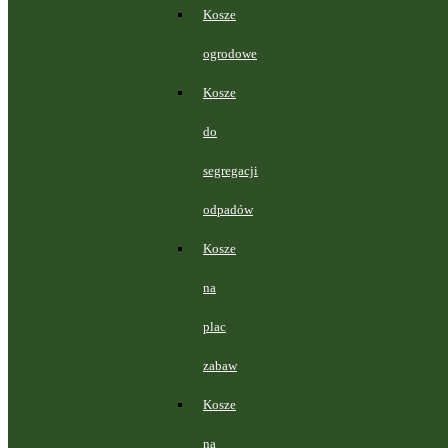
Kosze
ogrodowe
Kosze
do
segregacji
odpadów
Kosze
na
plac
zabaw
Kosze
na