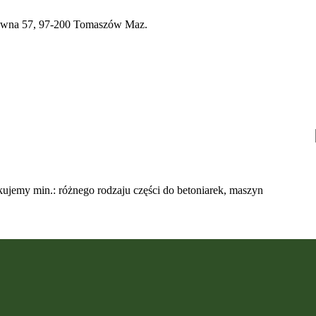
a 57, 97-200 Tomaszów Maz.
ujemy min.: różnego rodzaju części do betoniarek, maszyn