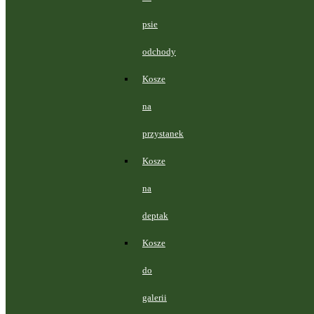
psie
odchody
Kosze
na
przystanek
Kosze
na
deptak
Kosze
do
galerii