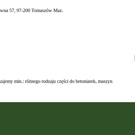
a 57, 97-200 Tomaszów Maz.
ujemy min.: różnego rodzaju części do betoniarek, maszyn