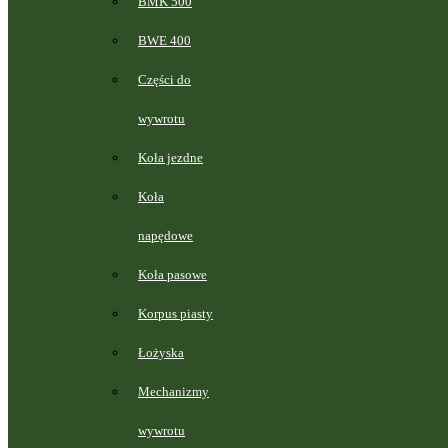
BMK 500
BWE 400
Części do
wywrotu
Koła jezdne
Koła
napędowe
Koła pasowe
Korpus piasty
Łożyska
Mechanizmy
wywrotu