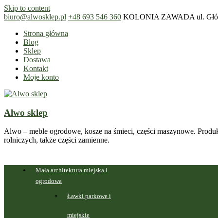
Skip to content
biuro@alwosklep.pl
+48 693 546 360
KOLONIA ZAWADA ul. Główn
Strona główna
Blog
Sklep
Dostawa
Kontakt
Moje konto
Alwo sklep
Alwo – meble ogrodowe, kosze na śmieci, części maszynowe. Produk
rolniczych, także części zamienne.
Mała architektura miejska i
ogrodowa
Ławki parkowe i
miejskie