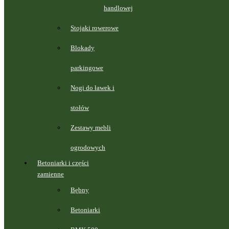
handlowej
Stojaki rowerowe
Blokady
parkingowe
Nogi do ławek i
stołów
Zestawy mebli
ogrodowych
Betoniarki i części
zamienne
Bębny
Betoniarki