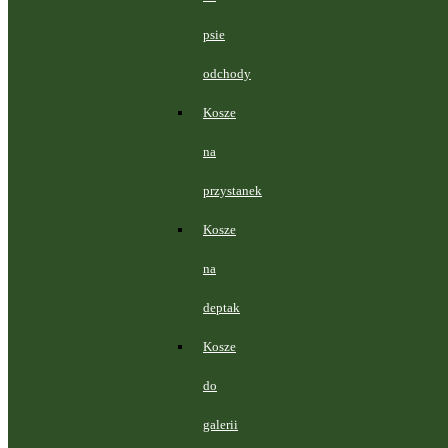
psie
odchody
Kosze
na
przystanek
Kosze
na
deptak
Kosze
do
galerii