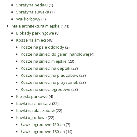
produkt
1
Sprężyna pedału
1
produkt
1
Sprężyna suwaka
1
1
produkt
Wał korbowy
1
produkt
171
Mała architektura miejska
171
8
produktów
Blokady parkingowe
8
48
produktów
Kosze na śmieci
48
produktów
2
Kosze na psie odchody
2
produkty
4
Kosze na śmieci do galerii handlowej
4
23
produkty
Kosze na śmieci miejskie
23
produkty
23
Kosze na śmieci na deptak
23
produkty
23
Kosze na śmieci na plac zabaw
23
produkty
23
Kosze na śmieci na przystanek
23
23
produkty
Kosze na śmieci ogrodowe
23
4
produkty
Krzesła parkowe
4
produkty
22
Ławki na cmentarz
22
produkty
22
Ławki na plac zabaw
22
22
produkty
Ławki ogrodowe
22
produkty
7
Ławki ogrodowe 150 cm
7
produktów
14
Ławki ogrodowe 180 cm
14