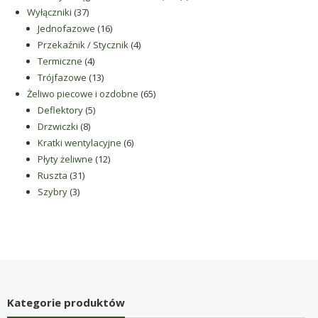
37
produkty
Wyłączniki
37
produktów
16
Jednofazowe
16
produktów
4
Przekaźnik / Stycznik
4
4
produkty
Termiczne
4
produkty
13
Trójfazowe
13
produktów
65
Żeliwo piecowe i ozdobne
65
5
produktów
Deflektory
5
8
produktów
Drzwiczki
8
produktów
6
Kratki wentylacyjne
6
12
produktów
Płyty żeliwne
12
31
produktów
Ruszta
31
3
produktów
Szybry
3
produkty
Kategorie produktów