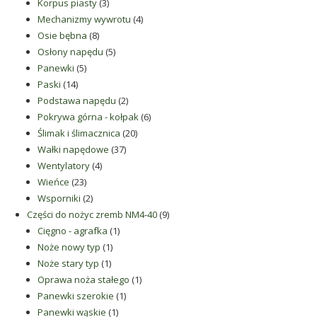
3
produktów
Korpus piasty
3
produkty
4
Mechanizmy wywrotu
4
8
produkty
Osie bębna
8
produktów
5
Osłony napędu
5
5
produktów
Panewki
5
14
produktów
Paski
14
produktów
2
Podstawa napędu
2
produkty
6
Pokrywa górna - kołpak
6
20
produktów
Ślimak i ślimacznica
20
37
produktów
Wałki napędowe
37
4
produktów
Wentylatory
4
23
produkty
Wieńce
23
produkty
2
Wsporniki
2
produkty
9
Części do nożyc zremb NM4-40
9
1
produktów
Cięgno - agrafka
1
1
produkt
Noże nowy typ
1
1
produkt
Noże stary typ
1
produkt
1
Oprawa noża stałego
1
1
produkt
Panewki szerokie
1
1
produkt
Panewki wąskie
1