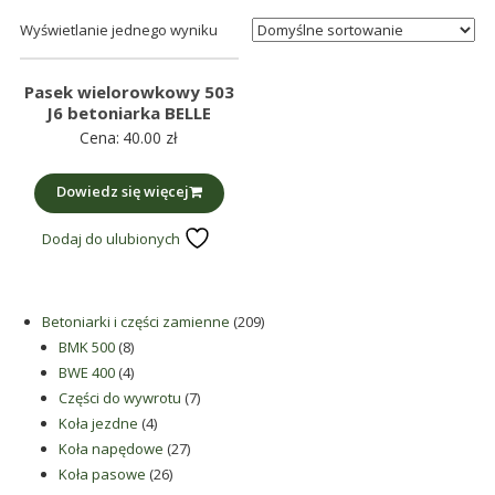
śmieci,
Wyświetlanie jednego wyniku
części
maszynowe.
Pasek wielorowkowy 503
Produkujemy
J6 betoniarka BELLE
min.:
Cena:
40.00
zł
różnego
rodzaju
Dowiedz się więcej
części
do
Dodaj do ulubionych
betoniarek,
maszyn
rolniczych,
209
Betoniarki i części zamienne
209
także
8
produktów
BMK 500
8
produktów
4
części
BWE 400
4
produkty
7
Części do wywrotu
7
zamienne.
4
produktów
Koła jezdne
4
produkty
27
Koła napędowe
27
26
produktów
Koła pasowe
26