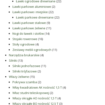
produktów
22
Ławki ogrodowe drewniane
22
2
produkty
Ławki parkowe aluminiowe
2
22
produkty
Ławki parkowe i miejskie
22
produkty
22
Ławki parkowe drewniane
22
9
produkty
Ławki parkowe stalowe
9
produktów
11
Ławki parkowe żeliwne
11
14
produktów
Nogi do ławek i stołów
14
16
produktów
Stojaki rowerowe
16
4
produktów
Stoły ogrodowe
4
produkty
11
Zestawy mebli ogrodowych
11
4
produktów
Narzędzia brukarskie
4
13
produkty
Silniki
13
produktów
11
Silniki jednofazowe
11
2
produktów
Silniki trójfazowe
2
15
produkty
Włazy żeliwne
15
produktów
2
Pokrywa szamba
2
produkty
4
Włay kwadratowe AK nośność 1,5 T
4
2
produkty
Właz studni teleskopowej
2
produkty
4
Włazy okrągłe AO nośność 1,5 T
4
produkty
3
Włazy okrągłe BO nośność 12,5 T
3