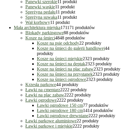
Panewki szerokie
1
1 produkt
Panewki wąskie
1
1 produkt
Sprężyna pedału
1
1 produkt
Sprężyna suwaka
1
1 produkt
Wał korbowy
1
1 produkt
Mała architektura miejska
171
171 produktów
Blokady parkingowe
8
8 produktów
Kosze na śmieci
48
48 produktów
Kosze na psie odchody
2
2 produkty
Kosze na śmieci do galerii handlowej
4
4
produkty
Kosze na śmieci miejskie
23
23 produkty
Kosze na śmieci na deptak
23
23 produkty
Kosze na śmieci na plac zabaw
23
23 produkty
Kosze na śmieci na przystanek
23
23 produkty
Kosze na śmieci ogrodowe
23
23 produkty
Krzesła parkowe
4
4 produkty
Ławki na cmentarz
22
22 produkty
Ławki na plac zabaw
22
22 produkty
Ławki ogrodowe
22
22 produkty
Ławki ogrodowe 150 cm
7
7 produktów
Ławki ogrodowe 180 cm
14
14 produktów
Ławki ogrodowe drewniane
22
22 produkty
Ławki parkowe aluminiowe
2
2 produkty
Ławki parkowe i miejskie
22
22 produkty