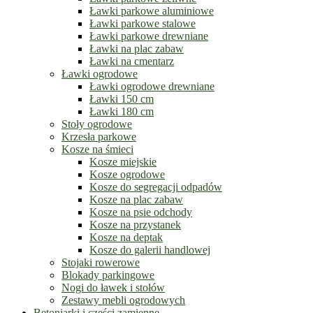
Ławki parkowe aluminiowe
Ławki parkowe stalowe
Ławki parkowe drewniane
Ławki na plac zabaw
Ławki na cmentarz
Ławki ogrodowe
Ławki ogrodowe drewniane
Ławki 150 cm
Ławki 180 cm
Stoły ogrodowe
Krzesła parkowe
Kosze na śmieci
Kosze miejskie
Kosze ogrodowe
Kosze do segregacji odpadów
Kosze na plac zabaw
Kosze na psie odchody
Kosze na przystanek
Kosze na deptak
Kosze do galerii handlowej
Stojaki rowerowe
Blokady parkingowe
Nogi do ławek i stołów
Zestawy mebli ogrodowych
Betoniarki i części zamienne