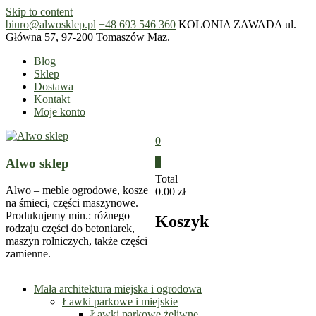
Skip to content
biuro@alwosklep.pl
+48 693 546 360
KOLONIA ZAWADA ul.
Główna 57, 97-200 Tomaszów Maz.
Blog
Sklep
Dostawa
Kontakt
Moje konto
0
Alwo sklep
0
Total
Alwo – meble ogrodowe, kosze
0.00 zł
na śmieci, części maszynowe.
Produkujemy min.: różnego
Koszyk
rodzaju części do betoniarek,
maszyn rolniczych, także części
zamienne.
Mała architektura miejska i ogrodowa
Ławki parkowe i miejskie
Ławki parkowe żeliwne