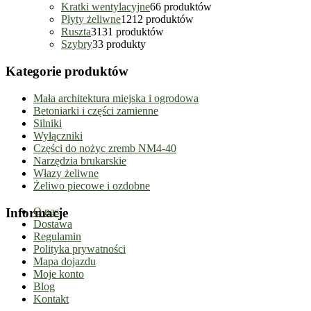
Kratki wentylacyjne
6
6 produktów
Płyty żeliwne
12
12 produktów
Ruszta
31
31 produktów
Szybry
3
3 produkty
Kategorie produktów
Mała architektura miejska i ogrodowa
Betoniarki i części zamienne
Silniki
Wyłączniki
Części do nożyc zremb NM4-40
Narzędzia brukarskie
Włazy żeliwne
Żeliwo piecowe i ozdobne
Informacje
O nas
Dostawa
Regulamin
Polityka prywatności
Mapa dojazdu
Moje konto
Blog
Kontakt