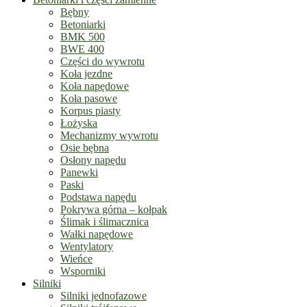
Bębny
Betoniarki
BMK 500
BWE 400
Części do wywrotu
Koła jezdne
Koła napędowe
Koła pasowe
Korpus piasty
Łożyska
Mechanizmy wywrotu
Osie bębna
Osłony napędu
Panewki
Paski
Podstawa napędu
Pokrywa górna – kołpak
Ślimak i ślimacznica
Wałki napędowe
Wentylatory
Wieńce
Wsporniki
Silniki
Silniki jednofazowe