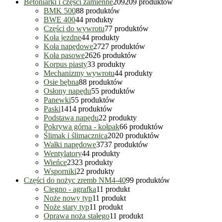
Betoniarki i części zamienne
209
209 produktów
BMK 500
8
8 produktów
BWE 400
4
4 produkty
Części do wywrotu
7
7 produktów
Koła jezdne
4
4 produkty
Koła napędowe
27
27 produktów
Koła pasowe
26
26 produktów
Korpus piasty
3
3 produkty
Mechanizmy wywrotu
4
4 produkty
Osie bębna
8
8 produktów
Osłony napędu
5
5 produktów
Panewki
5
5 produktów
Paski
14
14 produktów
Podstawa napędu
2
2 produkty
Pokrywa górna - kołpak
6
6 produktów
Ślimak i ślimacznica
20
20 produktów
Wałki napędowe
37
37 produktów
Wentylatory
4
4 produkty
Wieńce
23
23 produkty
Wsporniki
2
2 produkty
Części do nożyc zremb NM4-40
9
9 produktów
Cięgno - agrafka
1
1 produkt
Noże nowy typ
1
1 produkt
Noże stary typ
1
1 produkt
Oprawa noża stałego
1
1 produkt