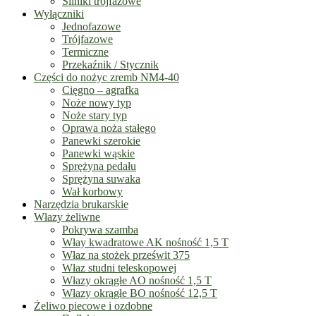
Silniki trójfazowe
Wyłączniki
Jednofazowe
Trójfazowe
Termiczne
Przekaźnik / Stycznik
Części do nożyc zremb NM4-40
Cięgno – agrafka
Noże nowy typ
Noże stary typ
Oprawa noża stałego
Panewki szerokie
Panewki wąskie
Sprężyna pedału
Sprężyna suwaka
Wał korbowy
Narzędzia brukarskie
Włazy żeliwne
Pokrywa szamba
Włay kwadratowe AK nośność 1,5 T
Właz na stożek prześwit 375
Właz studni teleskopowej
Włazy okrągłe AO nośność 1,5 T
Włazy okrągłe BO nośność 12,5 T
Żeliwo piecowe i ozdobne