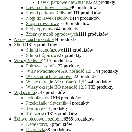
Ławki parkowe drewniane
22
22 produkty
Ławki parkowe stalowe
9
9 produktów
Ławki parkowe żeliwne
11
11 produktów
Nogi do ławek i stołów
14
14 produktów
Stojaki rowerowe
16
16 produktów
Stoły ogrodowe
4
4 produkty
Zestawy mebli ogrodowych
11
11 produktów
Narzędzia brukarskie
4
4 produkty
Silniki
13
13 produktów
Silniki jednofazowe
11
11 produktów
Silniki trójfazowe
2
2 produkty
Włazy żeliwne
15
15 produktów
Pokrywa szamba
2
2 produkty
Włay kwadratowe AK nośność 1,5 T
4
4 produkty
Właz studni teleskopowej
2
2 produkty
Włazy okrągłe AO nośność 1,5 T
4
4 produkty
Włazy okrągłe BO nośność 12,5 T
3
3 produkty
Wyłączniki
37
37 produktów
Jednofazowe
16
16 produktów
Przekaźnik / Stycznik
4
4 produkty
Termiczne
4
4 produkty
Trójfazowe
13
13 produktów
Żeliwo piecowe i ozdobne
65
65 produktów
Deflektory
5
5 produktów
Drzwiczki
8
8 produktów