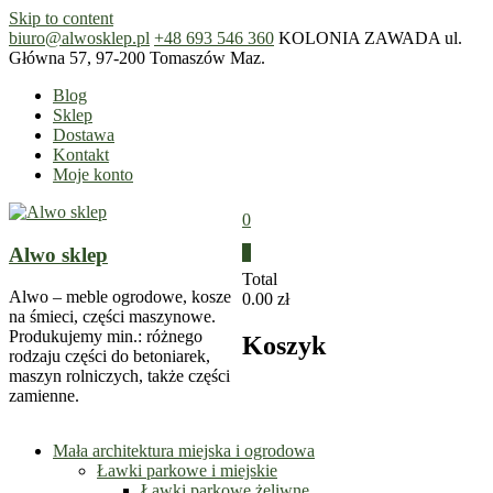
Skip to content
biuro@alwosklep.pl
+48 693 546 360
KOLONIA ZAWADA ul.
Główna 57, 97-200 Tomaszów Maz.
Blog
Sklep
Dostawa
Kontakt
Moje konto
0
Alwo sklep
0
Total
Alwo – meble ogrodowe, kosze
0.00 zł
na śmieci, części maszynowe.
Produkujemy min.: różnego
Koszyk
rodzaju części do betoniarek,
maszyn rolniczych, także części
zamienne.
Mała architektura miejska i ogrodowa
Ławki parkowe i miejskie
Ławki parkowe żeliwne