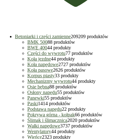
Betoniarki i części zamienne
209
209 produktów
BMK 500
8
8 produktów
BWE 400
4
4 produkty
Części do wywrotu
7
7 produktów
Koła jezdne
4
4 produkty
Koła napędowe
27
27 produktów
Koła pasowe
26
26 produktów
Korpus piasty
3
3 produkty
Mechanizmy wywrotu
4
4 produkty
Osie bębna
8
8 produktów
Osłony napędu
5
5 produktów
Panewki
5
5 produktów
Paski
14
14 produktów
Podstawa napędu
2
2 produkty
Pokrywa górna - kołpak
6
6 produktów
Ślimak i ślimacznica
20
20 produktów
Wałki napędowe
37
37 produktów
Wentylatory
4
4 produkty
Wieńce
23
23 produkty