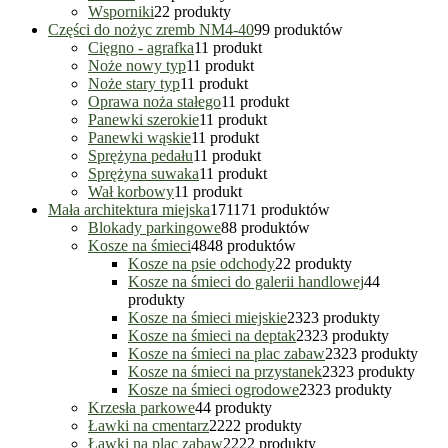
Wsporniki
2
2 produkty
Części do nożyc zremb NM4-40
9
9 produktów
Cięgno - agrafka
1
1 produkt
Noże nowy typ
1
1 produkt
Noże stary typ
1
1 produkt
Oprawa noża stałego
1
1 produkt
Panewki szerokie
1
1 produkt
Panewki wąskie
1
1 produkt
Sprężyna pedału
1
1 produkt
Sprężyna suwaka
1
1 produkt
Wał korbowy
1
1 produkt
Mała architektura miejska
171
171 produktów
Blokady parkingowe
8
8 produktów
Kosze na śmieci
48
48 produktów
Kosze na psie odchody
2
2 produkty
Kosze na śmieci do galerii handlowej
4
4
produkty
Kosze na śmieci miejskie
23
23 produkty
Kosze na śmieci na deptak
23
23 produkty
Kosze na śmieci na plac zabaw
23
23 produkty
Kosze na śmieci na przystanek
23
23 produkty
Kosze na śmieci ogrodowe
23
23 produkty
Krzesła parkowe
4
4 produkty
Ławki na cmentarz
22
22 produkty
Ławki na plac zabaw
22
22 produkty