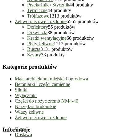
Przekaźnik / Stycznik
4
4 produkty
Termiczne
4
4 produkty
Trójfazowe
13
13 produktów
Żeliwo piecowe i ozdobne
65
65 produktów
Deflektory
5
5 produktów
Drzwiczki
8
8 produktów
Kratki wentylacyjne
6
6 produktów
Płyty żeliwne
12
12 produktów
Ruszta
31
31 produktów
Szybry
3
3 produkty
Kategorie produktów
Mała architektura miejska i ogrodowa
Betoniarki i części zamienne
Silniki
Wyłączniki
Części do nożyc zremb NM4-40
Narzędzia brukarskie
Włazy żeliwne
Żeliwo piecowe i ozdobne
Informacje
O nas
Dostawa