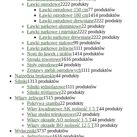
Ławki ogrodowe
22
22 produkty
Ławki ogrodowe 150 cm
7
7 produktów
Ławki ogrodowe 180 cm
14
14 produktów
Ławki ogrodowe drewniane
22
22 produkty
Ławki parkowe aluminiowe
2
2 produkty
Ławki parkowe i miejskie
22
22 produkty
Ławki parkowe drewniane
22
22 produkty
Ławki parkowe stalowe
9
9 produktów
Ławki parkowe żeliwne
11
11 produktów
Nogi do ławek i stołów
14
14 produktów
Stojaki rowerowe
16
16 produktów
Stoły ogrodowe
4
4 produkty
Zestawy mebli ogrodowych
11
11 produktów
Narzędzia brukarskie
4
4 produkty
Silniki
13
13 produktów
Silniki jednofazowe
11
11 produktów
Silniki trójfazowe
2
2 produkty
Włazy żeliwne
15
15 produktów
Pokrywa szamba
2
2 produkty
Włay kwadratowe AK nośność 1,5 T
4
4 produkty
Właz studni teleskopowej
2
2 produkty
Włazy okrągłe AO nośność 1,5 T
4
4 produkty
Włazy okrągłe BO nośność 12,5 T
3
3 produkty
Wyłączniki
37
37 produktów
Jednofazowe
16
16 produktów