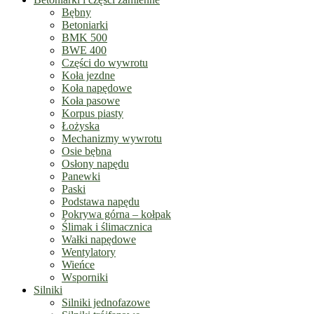
Bębny
Betoniarki
BMK 500
BWE 400
Części do wywrotu
Koła jezdne
Koła napędowe
Koła pasowe
Korpus piasty
Łożyska
Mechanizmy wywrotu
Osie bębna
Osłony napędu
Panewki
Paski
Podstawa napędu
Pokrywa górna – kołpak
Ślimak i ślimacznica
Wałki napędowe
Wentylatory
Wieńce
Wsporniki
Silniki
Silniki jednofazowe