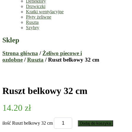
Deflektory
Drzwiczki
Kratki wentylacyjne
Płyty żeliwne
Ruszta
Szybry
Sklep
Strona główna
/
Żeliwo piecowe i
ozdobne
/
Ruszta
/ Ruszt belkowy 32 cm
Ruszt belkowy 32 cm
14.20
zł
ilość Ruszt belkowy 32 cm
Dodaj do koszyka