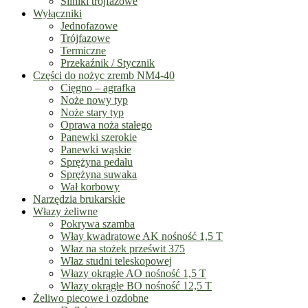
Silniki trójfazowe
Wyłączniki
Jednofazowe
Trójfazowe
Termiczne
Przekaźnik / Stycznik
Części do nożyc zremb NM4-40
Cięgno – agrafka
Noże nowy typ
Noże stary typ
Oprawa noża stałego
Panewki szerokie
Panewki wąskie
Sprężyna pedału
Sprężyna suwaka
Wał korbowy
Narzędzia brukarskie
Włazy żeliwne
Pokrywa szamba
Włay kwadratowe AK nośność 1,5 T
Właz na stożek prześwit 375
Właz studni teleskopowej
Włazy okrągłe AO nośność 1,5 T
Włazy okrągłe BO nośność 12,5 T
Żeliwo piecowe i ozdobne