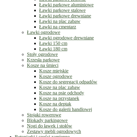
Ławki parkowe aluminiowe
Ławki parkowe stalowe
Ławki parkowe drewniane
Ławki na plac zabaw
Ławki na cmentarz
Ławki ogrodowe
Ławki ogrodowe drewniane
Ławki 150 cm
Ławki 180 cm
Stoły ogrodowe
Krzesła parkowe
Kosze na śmieci
Kosze miejskie
Kosze ogrodowe
Kosze do segregacji odpadów
Kosze na plac zabaw
Kosze na psie odchody
Kosze na przystanek
Kosze na deptak
Kosze do galerii handlowej
Stojaki rowerowe
Blokady parkingowe
Nogi do ławek i stołów
Zestawy mebli ogrodowych
Betoniarki i części zamienne