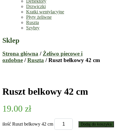
Deflektory
Drzwiczki
Kratki wentylacyjne
Płyty żeliwne
Ruszta
Szybry
Sklep
Strona główna
/
Żeliwo piecowe i
ozdobne
/
Ruszta
/ Ruszt belkowy 42 cm
Ruszt belkowy 42 cm
19.00
zł
ilość Ruszt belkowy 42 cm
Dodaj do koszyka