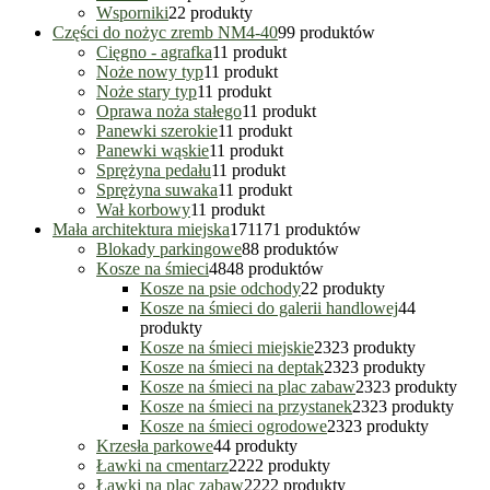
Wsporniki
2
2 produkty
Części do nożyc zremb NM4-40
9
9 produktów
Cięgno - agrafka
1
1 produkt
Noże nowy typ
1
1 produkt
Noże stary typ
1
1 produkt
Oprawa noża stałego
1
1 produkt
Panewki szerokie
1
1 produkt
Panewki wąskie
1
1 produkt
Sprężyna pedału
1
1 produkt
Sprężyna suwaka
1
1 produkt
Wał korbowy
1
1 produkt
Mała architektura miejska
171
171 produktów
Blokady parkingowe
8
8 produktów
Kosze na śmieci
48
48 produktów
Kosze na psie odchody
2
2 produkty
Kosze na śmieci do galerii handlowej
4
4
produkty
Kosze na śmieci miejskie
23
23 produkty
Kosze na śmieci na deptak
23
23 produkty
Kosze na śmieci na plac zabaw
23
23 produkty
Kosze na śmieci na przystanek
23
23 produkty
Kosze na śmieci ogrodowe
23
23 produkty
Krzesła parkowe
4
4 produkty
Ławki na cmentarz
22
22 produkty
Ławki na plac zabaw
22
22 produkty