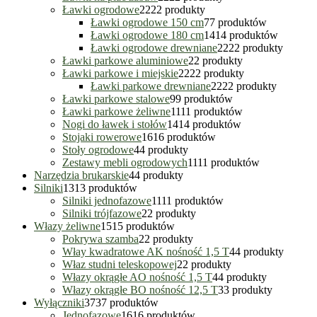
Ławki ogrodowe
22
22 produkty
Ławki ogrodowe 150 cm
7
7 produktów
Ławki ogrodowe 180 cm
14
14 produktów
Ławki ogrodowe drewniane
22
22 produkty
Ławki parkowe aluminiowe
2
2 produkty
Ławki parkowe i miejskie
22
22 produkty
Ławki parkowe drewniane
22
22 produkty
Ławki parkowe stalowe
9
9 produktów
Ławki parkowe żeliwne
11
11 produktów
Nogi do ławek i stołów
14
14 produktów
Stojaki rowerowe
16
16 produktów
Stoły ogrodowe
4
4 produkty
Zestawy mebli ogrodowych
11
11 produktów
Narzędzia brukarskie
4
4 produkty
Silniki
13
13 produktów
Silniki jednofazowe
11
11 produktów
Silniki trójfazowe
2
2 produkty
Włazy żeliwne
15
15 produktów
Pokrywa szamba
2
2 produkty
Włay kwadratowe AK nośność 1,5 T
4
4 produkty
Właz studni teleskopowej
2
2 produkty
Włazy okrągłe AO nośność 1,5 T
4
4 produkty
Włazy okrągłe BO nośność 12,5 T
3
3 produkty
Wyłączniki
37
37 produktów
Jednofazowe
16
16 produktów