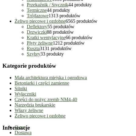
Przekaźnik / Stycznik
4
4 produkty
Termiczne
4
4 produkty
Trójfazowe
13
13 produktów
Żeliwo piecowe i ozdobne
65
65 produktów
Deflektory
5
5 produktów
Drzwiczki
8
8 produktów
Kratki wentylacyjne
6
6 produktów
Płyty żeliwne
12
12 produktów
Ruszta
31
31 produktów
Szybry
3
3 produkty
Kategorie produktów
Mała architektura miejska i ogrodowa
Betoniarki i części zamienne
Silniki
Wyłączniki
Części do nożyc zremb NM4-40
Narzędzia brukarskie
Włazy żeliwne
Żeliwo piecowe i ozdobne
Informacje
O nas
Dostawa