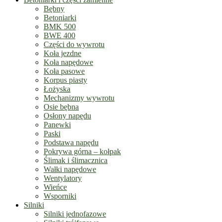
Bębny
Betoniarki
BMK 500
BWE 400
Części do wywrotu
Koła jezdne
Koła napędowe
Koła pasowe
Korpus piasty
Łożyska
Mechanizmy wywrotu
Osie bębna
Osłony napędu
Panewki
Paski
Podstawa napędu
Pokrywa górna – kołpak
Ślimak i ślimacznica
Wałki napędowe
Wentylatory
Wieńce
Wsporniki
Silniki
Silniki jednofazowe