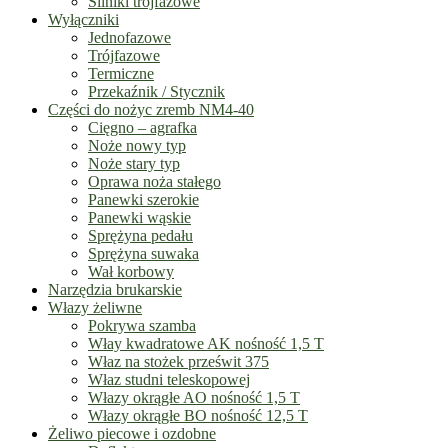
Silniki trójfazowe
Wyłączniki
Jednofazowe
Trójfazowe
Termiczne
Przekaźnik / Stycznik
Części do nożyc zremb NM4-40
Cięgno – agrafka
Noże nowy typ
Noże stary typ
Oprawa noża stałego
Panewki szerokie
Panewki wąskie
Sprężyna pedału
Sprężyna suwaka
Wał korbowy
Narzędzia brukarskie
Włazy żeliwne
Pokrywa szamba
Włay kwadratowe AK nośność 1,5 T
Właz na stożek prześwit 375
Właz studni teleskopowej
Włazy okrągłe AO nośność 1,5 T
Włazy okrągłe BO nośność 12,5 T
Żeliwo piecowe i ozdobne