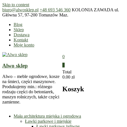
Skip to content
biuro@alwosklep.pl
+48 693 546 360
KOLONIA ZAWADA ul.
Główna 57, 97-200 Tomaszów Maz.
Blog
Sklep
Dostawa
Kontakt
Moje konto
0
Alwo sklep
0
Total
Alwo – meble ogrodowe, kosze
0.00 zł
na śmieci, części maszynowe.
Produkujemy min.: różnego
Koszyk
rodzaju części do betoniarek,
maszyn rolniczych, także części
zamienne.
Mała architektura miejska i ogrodowa
Ławki parkowe i miejskie
Ławki parkowe żeliwne