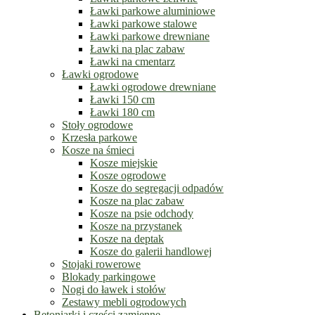
Ławki parkowe aluminiowe
Ławki parkowe stalowe
Ławki parkowe drewniane
Ławki na plac zabaw
Ławki na cmentarz
Ławki ogrodowe
Ławki ogrodowe drewniane
Ławki 150 cm
Ławki 180 cm
Stoły ogrodowe
Krzesła parkowe
Kosze na śmieci
Kosze miejskie
Kosze ogrodowe
Kosze do segregacji odpadów
Kosze na plac zabaw
Kosze na psie odchody
Kosze na przystanek
Kosze na deptak
Kosze do galerii handlowej
Stojaki rowerowe
Blokady parkingowe
Nogi do ławek i stołów
Zestawy mebli ogrodowych
Betoniarki i części zamienne