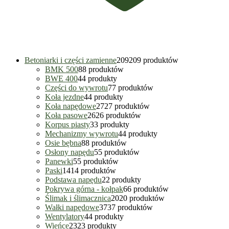
Betoniarki i części zamienne
209
209 produktów
BMK 500
8
8 produktów
BWE 400
4
4 produkty
Części do wywrotu
7
7 produktów
Koła jezdne
4
4 produkty
Koła napędowe
27
27 produktów
Koła pasowe
26
26 produktów
Korpus piasty
3
3 produkty
Mechanizmy wywrotu
4
4 produkty
Osie bębna
8
8 produktów
Osłony napędu
5
5 produktów
Panewki
5
5 produktów
Paski
14
14 produktów
Podstawa napędu
2
2 produkty
Pokrywa górna - kołpak
6
6 produktów
Ślimak i ślimacznica
20
20 produktów
Wałki napędowe
37
37 produktów
Wentylatory
4
4 produkty
Wieńce
23
23 produkty