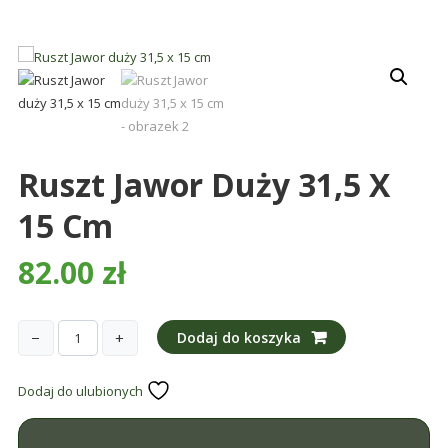
śmieci,
części
maszynowe.
Produkujemy
min.:
różnego
rodzaju
Ruszt Jawor Duży 31,5 X
części
do
15 Cm
betoniarek,
maszyn
82.00
zł
rolniczych,
także
części
−
+
Dodaj do koszyka
ilość
zamienne.
Ruszt
Dodaj do ulubionych
Jawor
duży
31,5