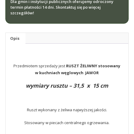
Dla gmin i instytucji publicznych oferujemy odroczony
x
termin płatności 14 dni. Skontaktuj się po więcej
15
szczegółów!
cm
Opis
Przedmiotem sprzedaży jest
RUSZT ŻELIWNY stosowany
w kuchniach węglowych JAWOR
wymiary rusztu – 31,5 x 15 cm
Ruszt wykonany z żeliwa najwyższej jakości.
Stosowany w piecach centralnego ogrzewania.