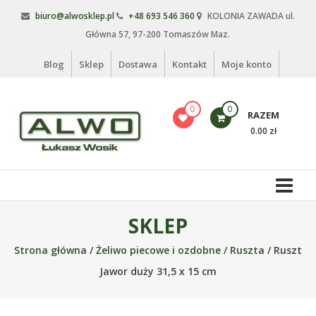
Skip
biuro@alwosklep.pl
+48 693 546 360
KOLONIA ZAWADA ul.
to
Główna 57, 97-200 Tomaszów Maz.
content
Blog
Sklep
Dostawa
Kontakt
Moje konto
0
0
RAZEM
0.00 zł
Alwo
sklep
Alwo
SKLEP
–
Strona główna
/
Żeliwo piecowe i ozdobne
/
Ruszta
/ Ruszt
meble
ogrodowe,
Jawor duży 31,5 x 15 cm
kosze
na