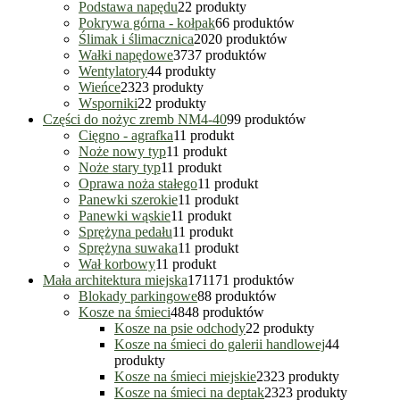
Podstawa napędu
2
2 produkty
Pokrywa górna - kołpak
6
6 produktów
Ślimak i ślimacznica
20
20 produktów
Wałki napędowe
37
37 produktów
Wentylatory
4
4 produkty
Wieńce
23
23 produkty
Wsporniki
2
2 produkty
Części do nożyc zremb NM4-40
9
9 produktów
Cięgno - agrafka
1
1 produkt
Noże nowy typ
1
1 produkt
Noże stary typ
1
1 produkt
Oprawa noża stałego
1
1 produkt
Panewki szerokie
1
1 produkt
Panewki wąskie
1
1 produkt
Sprężyna pedału
1
1 produkt
Sprężyna suwaka
1
1 produkt
Wał korbowy
1
1 produkt
Mała architektura miejska
171
171 produktów
Blokady parkingowe
8
8 produktów
Kosze na śmieci
48
48 produktów
Kosze na psie odchody
2
2 produkty
Kosze na śmieci do galerii handlowej
4
4
produkty
Kosze na śmieci miejskie
23
23 produkty
Kosze na śmieci na deptak
23
23 produkty