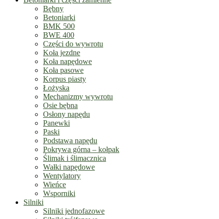
Bębny
Betoniarki
BMK 500
BWE 400
Części do wywrotu
Koła jezdne
Koła napędowe
Koła pasowe
Korpus piasty
Łożyska
Mechanizmy wywrotu
Osie bębna
Osłony napędu
Panewki
Paski
Podstawa napędu
Pokrywa górna – kołpak
Ślimak i ślimacznica
Wałki napędowe
Wentylatory
Wieńce
Wsporniki
Silniki
Silniki jednofazowe