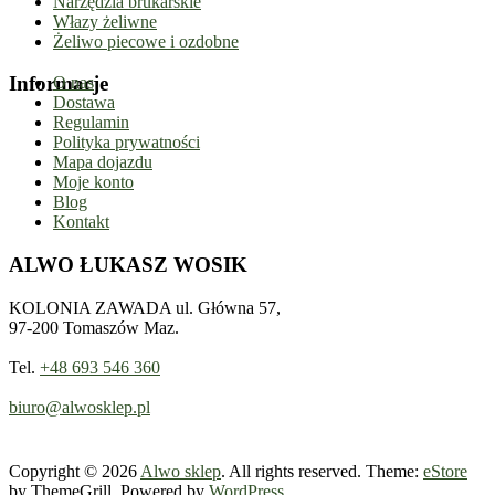
Narzędzia brukarskie
Włazy żeliwne
Żeliwo piecowe i ozdobne
Informacje
O nas
Dostawa
Regulamin
Polityka prywatności
Mapa dojazdu
Moje konto
Blog
Kontakt
ALWO ŁUKASZ WOSIK
KOLONIA ZAWADA ul. Główna 57,
97-200 Tomaszów Maz.
Tel.
+48 693 546 360
biuro@alwosklep.pl
Copyright © 2026
Alwo sklep
. All rights reserved. Theme:
eStore
by ThemeGrill. Powered by
WordPress
.