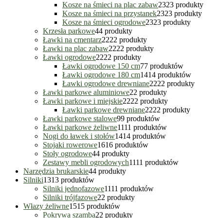
Kosze na śmieci na plac zabaw
23
23 produkty
Kosze na śmieci na przystanek
23
23 produkty
Kosze na śmieci ogrodowe
23
23 produkty
Krzesła parkowe
4
4 produkty
Ławki na cmentarz
22
22 produkty
Ławki na plac zabaw
22
22 produkty
Ławki ogrodowe
22
22 produkty
Ławki ogrodowe 150 cm
7
7 produktów
Ławki ogrodowe 180 cm
14
14 produktów
Ławki ogrodowe drewniane
22
22 produkty
Ławki parkowe aluminiowe
2
2 produkty
Ławki parkowe i miejskie
22
22 produkty
Ławki parkowe drewniane
22
22 produkty
Ławki parkowe stalowe
9
9 produktów
Ławki parkowe żeliwne
11
11 produktów
Nogi do ławek i stołów
14
14 produktów
Stojaki rowerowe
16
16 produktów
Stoły ogrodowe
4
4 produkty
Zestawy mebli ogrodowych
11
11 produktów
Narzędzia brukarskie
4
4 produkty
Silniki
13
13 produktów
Silniki jednofazowe
11
11 produktów
Silniki trójfazowe
2
2 produkty
Włazy żeliwne
15
15 produktów
Pokrywa szamba
2
2 produkty