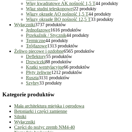
Włay kwadratowe AK nośność 1,5 T
4
4 produkty
Właz studni teleskopowej
2
2 produkty
Włazy okrągłe AO nośność 1,5 T
4
4 produkty
Włazy okrągłe BO nośność 12,5 T
3
3 produkty
Wyłączniki
37
37 produktów
Jednofazowe
16
16 produktów
Przekaźnik / Stycznik
4
4 produkty
Termiczne
4
4 produkty
Trójfazowe
13
13 produktów
Żeliwo piecowe i ozdobne
65
65 produktów
Deflektory
5
5 produktów
Drzwiczki
8
8 produktów
Kratki wentylacyjne
6
6 produktów
Płyty żeliwne
12
12 produktów
Ruszta
31
31 produktów
Szybry
3
3 produkty
Kategorie produktów
Mała architektura miejska i ogrodowa
Betoniarki i części zamienne
Silniki
Wyłączniki
Części do nożyc zremb NM4-40