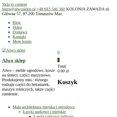
Skip to content
biuro@alwosklep.pl
+48 693 546 360
KOLONIA ZAWADA ul.
Główna 57, 97-200 Tomaszów Maz.
Blog
Sklep
Dostawa
Kontakt
Moje konto
0
Alwo sklep
0
Total
Alwo – meble ogrodowe, kosze
0.00 zł
na śmieci, części maszynowe.
Produkujemy min.: różnego
Koszyk
rodzaju części do betoniarek,
maszyn rolniczych, także części
zamienne.
Mała architektura miejska i ogrodowa
Ławki parkowe i miejskie
Ławki parkowe żeliwne