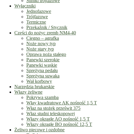
Silniki trójfazowe
Wyłączniki
Jednofazowe
Trójfazowe
Termiczne
Przekaźnik / Stycznik
Części do nożyc zremb NM4-40
Cięgno – agrafka
Noże nowy typ
Noże stary typ
Oprawa noża stałego
Panewki szerokie
Panewki wąskie
Sprężyna pedału
Sprężyna suwaka
Wał korbowy
Narzędzia brukarskie
Włazy żeliwne
Pokrywa szamba
Włay kwadratowe AK nośność 1,5 T
Właz na stożek prześwit 375
Właz studni teleskopowej
Włazy okrągłe AO nośność 1,5 T
Włazy okrągłe BO nośność 12,5 T
Żeliwo piecowe i ozdobne