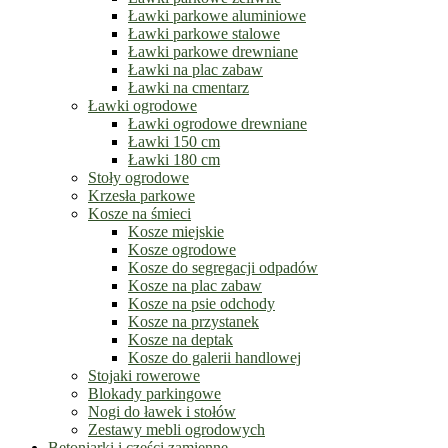
Ławki parkowe aluminiowe
Ławki parkowe stalowe
Ławki parkowe drewniane
Ławki na plac zabaw
Ławki na cmentarz
Ławki ogrodowe
Ławki ogrodowe drewniane
Ławki 150 cm
Ławki 180 cm
Stoły ogrodowe
Krzesła parkowe
Kosze na śmieci
Kosze miejskie
Kosze ogrodowe
Kosze do segregacji odpadów
Kosze na plac zabaw
Kosze na psie odchody
Kosze na przystanek
Kosze na deptak
Kosze do galerii handlowej
Stojaki rowerowe
Blokady parkingowe
Nogi do ławek i stołów
Zestawy mebli ogrodowych
Betoniarki i części zamienne