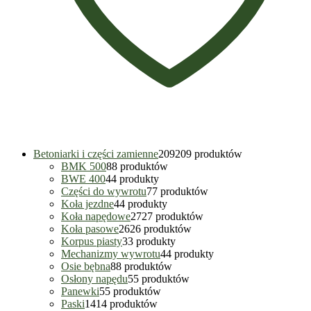
Betoniarki i części zamienne
209
209 produktów
BMK 500
8
8 produktów
BWE 400
4
4 produkty
Części do wywrotu
7
7 produktów
Koła jezdne
4
4 produkty
Koła napędowe
27
27 produktów
Koła pasowe
26
26 produktów
Korpus piasty
3
3 produkty
Mechanizmy wywrotu
4
4 produkty
Osie bębna
8
8 produktów
Osłony napędu
5
5 produktów
Panewki
5
5 produktów
Paski
14
14 produktów