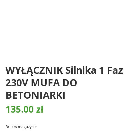
śmieci,
części
maszynowe.
Produkujemy
min.:
różnego
rodzaju
części
do
WYŁĄCZNIK Silnika 1 Faz
betoniarek,
230V MUFA DO
maszyn
rolniczych,
BETONIARKI
także
części
135.00
zł
zamienne.
Brak w magazynie