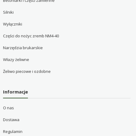
Betoniarki i części zamienne
Silniki
Wyłączniki
Części do nożyc zremb NM4-40
Narzędzia brukarskie
Włazy żeliwne
Żeliwo piecowe i ozdobne
Informacje
O nas
Dostawa
Regulamin