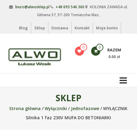
Skip
biuro@alwosklep.pl
+48 693 546 360
KOLONIA ZAWADA ul.
to
Główna 57, 97-200 Tomaszów Maz.
content
Blog
Sklep
Dostawa
Kontakt
Moje konto
0
0
RAZEM
0.00 zł
Alwo
sklep
Alwo
SKLEP
–
Strona główna
/
Wyłączniki
/
Jednofazowe
/ WYŁĄCZNIK
meble
ogrodowe,
Silnika 1 faz 230V MUFA DO BETONIARKI
kosze
na