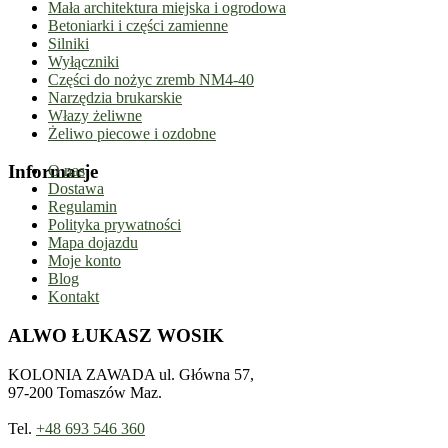
Mała architektura miejska i ogrodowa
Betoniarki i części zamienne
Silniki
Wyłączniki
Części do nożyc zremb NM4-40
Narzędzia brukarskie
Włazy żeliwne
Żeliwo piecowe i ozdobne
Informacje
O nas
Dostawa
Regulamin
Polityka prywatności
Mapa dojazdu
Moje konto
Blog
Kontakt
ALWO ŁUKASZ WOSIK
KOLONIA ZAWADA ul. Główna 57,
97-200 Tomaszów Maz.
Tel.
+48 693 546 360