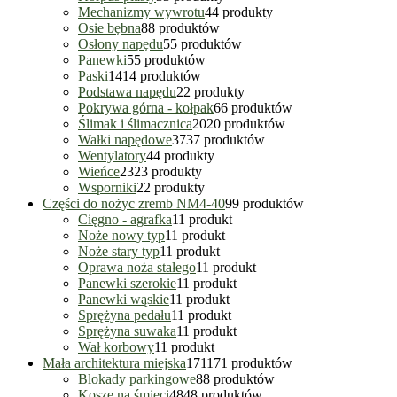
Mechanizmy wywrotu
4
4 produkty
Osie bębna
8
8 produktów
Osłony napędu
5
5 produktów
Panewki
5
5 produktów
Paski
14
14 produktów
Podstawa napędu
2
2 produkty
Pokrywa górna - kołpak
6
6 produktów
Ślimak i ślimacznica
20
20 produktów
Wałki napędowe
37
37 produktów
Wentylatory
4
4 produkty
Wieńce
23
23 produkty
Wsporniki
2
2 produkty
Części do nożyc zremb NM4-40
9
9 produktów
Cięgno - agrafka
1
1 produkt
Noże nowy typ
1
1 produkt
Noże stary typ
1
1 produkt
Oprawa noża stałego
1
1 produkt
Panewki szerokie
1
1 produkt
Panewki wąskie
1
1 produkt
Sprężyna pedału
1
1 produkt
Sprężyna suwaka
1
1 produkt
Wał korbowy
1
1 produkt
Mała architektura miejska
171
171 produktów
Blokady parkingowe
8
8 produktów
Kosze na śmieci
48
48 produktów