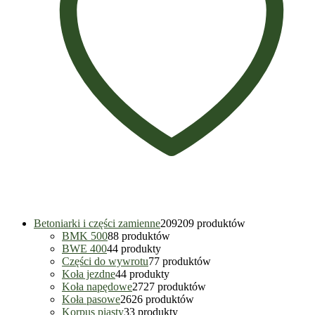
Betoniarki i części zamienne
209
209 produktów
BMK 500
8
8 produktów
BWE 400
4
4 produkty
Części do wywrotu
7
7 produktów
Koła jezdne
4
4 produkty
Koła napędowe
27
27 produktów
Koła pasowe
26
26 produktów
Korpus piasty
3
3 produkty