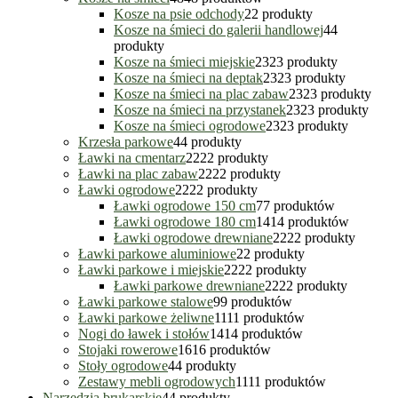
Kosze na psie odchody
2
2 produkty
Kosze na śmieci do galerii handlowej
4
4
produkty
Kosze na śmieci miejskie
23
23 produkty
Kosze na śmieci na deptak
23
23 produkty
Kosze na śmieci na plac zabaw
23
23 produkty
Kosze na śmieci na przystanek
23
23 produkty
Kosze na śmieci ogrodowe
23
23 produkty
Krzesła parkowe
4
4 produkty
Ławki na cmentarz
22
22 produkty
Ławki na plac zabaw
22
22 produkty
Ławki ogrodowe
22
22 produkty
Ławki ogrodowe 150 cm
7
7 produktów
Ławki ogrodowe 180 cm
14
14 produktów
Ławki ogrodowe drewniane
22
22 produkty
Ławki parkowe aluminiowe
2
2 produkty
Ławki parkowe i miejskie
22
22 produkty
Ławki parkowe drewniane
22
22 produkty
Ławki parkowe stalowe
9
9 produktów
Ławki parkowe żeliwne
11
11 produktów
Nogi do ławek i stołów
14
14 produktów
Stojaki rowerowe
16
16 produktów
Stoły ogrodowe
4
4 produkty
Zestawy mebli ogrodowych
11
11 produktów
Narzędzia brukarskie
4
4 produkty