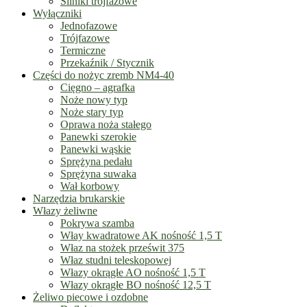
Silniki trójfazowe
Wyłączniki
Jednofazowe
Trójfazowe
Termiczne
Przekaźnik / Stycznik
Części do nożyc zremb NM4-40
Cięgno – agrafka
Noże nowy typ
Noże stary typ
Oprawa noża stałego
Panewki szerokie
Panewki wąskie
Sprężyna pedału
Sprężyna suwaka
Wał korbowy
Narzędzia brukarskie
Włazy żeliwne
Pokrywa szamba
Włay kwadratowe AK nośność 1,5 T
Właz na stożek prześwit 375
Właz studni teleskopowej
Włazy okrągłe AO nośność 1,5 T
Włazy okrągłe BO nośność 12,5 T
Żeliwo piecowe i ozdobne