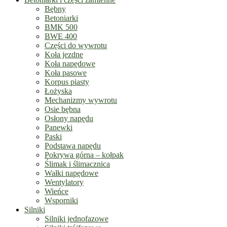
Bębny
Betoniarki
BMK 500
BWE 400
Części do wywrotu
Koła jezdne
Koła napędowe
Koła pasowe
Korpus piasty
Łożyska
Mechanizmy wywrotu
Osie bębna
Osłony napędu
Panewki
Paski
Podstawa napędu
Pokrywa górna – kołpak
Ślimak i ślimacznica
Wałki napędowe
Wentylatory
Wieńce
Wsporniki
Silniki
Silniki jednofazowe