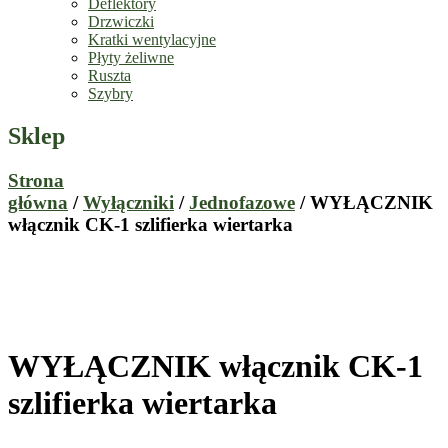
Deflektory
Drzwiczki
Kratki wentylacyjne
Płyty żeliwne
Ruszta
Szybry
Sklep
Strona
główna
/
Wyłączniki
/
Jednofazowe
/ WYŁĄCZNIK
włącznik CK-1 szlifierka wiertarka
WYŁĄCZNIK włącznik CK-1
szlifierka wiertarka