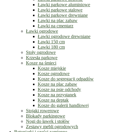
Ławki parkowe aluminiowe
Ławki parkowe stalowe
Ławki parkowe drewniane
Ławki na plac zabaw
Ławki na cmentarz
Ławki ogrodowe
Ławki ogrodowe drewniane
Ławki 150 cm
Ławki 180 cm
Stoły ogrodowe
Krzesła parkowe
Kosze na śmieci
Kosze miejskie
Kosze ogrodowe
Kosze do segregacji odpadów
Kosze na plac zabaw
Kosze na psie odchody
Kosze na przystanek
Kosze na deptak
Kosze do galerii handlowej
Stojaki rowerowe
Blokady parkingowe
Nogi do ławek i stołów
Zestawy mebli ogrodowych
Betoniarki i części zamienne