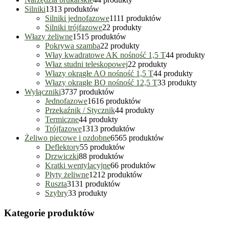
Silniki
13
13 produktów
Silniki jednofazowe
11
11 produktów
Silniki trójfazowe
2
2 produkty
Włazy żeliwne
15
15 produktów
Pokrywa szamba
2
2 produkty
Włay kwadratowe AK nośność 1,5 T
4
4 produkty
Właz studni teleskopowej
2
2 produkty
Włazy okrągłe AO nośność 1,5 T
4
4 produkty
Włazy okrągłe BO nośność 12,5 T
3
3 produkty
Wyłączniki
37
37 produktów
Jednofazowe
16
16 produktów
Przekaźnik / Stycznik
4
4 produkty
Termiczne
4
4 produkty
Trójfazowe
13
13 produktów
Żeliwo piecowe i ozdobne
65
65 produktów
Deflektory
5
5 produktów
Drzwiczki
8
8 produktów
Kratki wentylacyjne
6
6 produktów
Płyty żeliwne
12
12 produktów
Ruszta
31
31 produktów
Szybry
3
3 produkty
Kategorie produktów