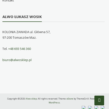
Kontakt
ALWO ŁUKASZ WOSIK
KOLONIA ZAWADA ul. Główna 57,
97-200 Tomaszów Maz.
Tel.
+48 693 546 360
biuro@alwosklep.pl
Copyright © 2026
Alwo sklep
. All rights reserved. Theme:
eStore
by ThemeGrill. Powered by
WordPress
.