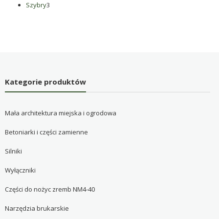
3
produktów
Szybry
3
produkty
Kategorie produktów
Mała architektura miejska i ogrodowa
Betoniarki i części zamienne
Silniki
Wyłączniki
Części do nożyc zremb NM4-40
Narzędzia brukarskie