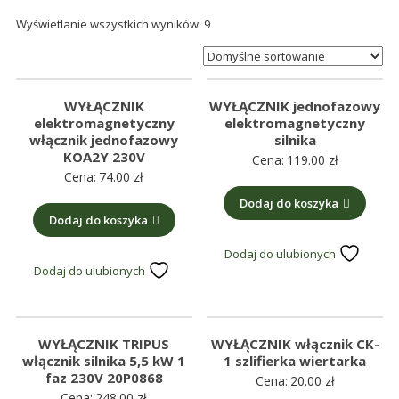
śmieci,
Wyświetlanie wszystkich wyników: 9
części
maszynowe.
Produkujemy
min.:
WYŁĄCZNIK
WYŁĄCZNIK jednofazowy
różnego
elektromagnetyczny
elektromagnetyczny
włącznik jednofazowy
silnika
rodzaju
KOA2Y 230V
Cena:
119.00
zł
części
Cena:
74.00
zł
do
Dodaj do koszyka
betoniarek,
Dodaj do koszyka
maszyn
Dodaj do ulubionych
rolniczych,
Dodaj do ulubionych
także
części
zamienne.
WYŁĄCZNIK TRIPUS
WYŁĄCZNIK włącznik CK-
włącznik silnika 5,5 kW 1
1 szlifierka wiertarka
faz 230V 20P0868
Cena:
20.00
zł
Cena:
248.00
zł