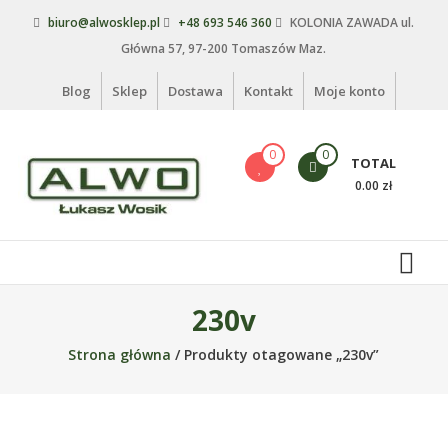
Skip
biuro@alwosklep.pl
+48 693 546 360
KOLONIA ZAWADA ul.
to
Główna 57, 97-200 Tomaszów Maz.
content
Blog
Sklep
Dostawa
Kontakt
Moje konto
0
0
TOTAL
0.00 zł
Alwo
sklep
Alwo
230v
–
Strona główna
/ Produkty otagowane „230v”
meble
ogrodowe,
kosze
na