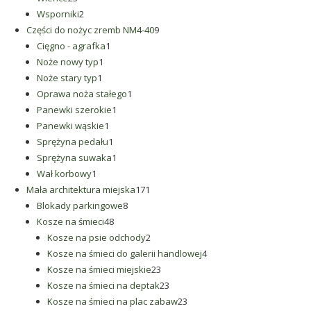
produkty
2
Wsporniki
2
produkty
9
Części do nożyc zremb NM4-40
9
1
produktów
Cięgno - agrafka
1
1
produkt
Noże nowy typ
1
1
produkt
Noże stary typ
1
produkt
1
Oprawa noża stałego
1
1
produkt
Panewki szerokie
1
1
produkt
Panewki wąskie
1
produkt
1
Sprężyna pedału
1
produkt
1
Sprężyna suwaka
1
1
produkt
Wał korbowy
1
produkt
171
Mała architektura miejska
171
8
produktów
Blokady parkingowe
8
48
produktów
Kosze na śmieci
48
produktów
2
Kosze na psie odchody
2
produkty
4
Kosze na śmieci do galerii handlowej
4
23
produkty
Kosze na śmieci miejskie
23
produkty
23
Kosze na śmieci na deptak
23
produkty
23
Kosze na śmieci na plac zabaw
23