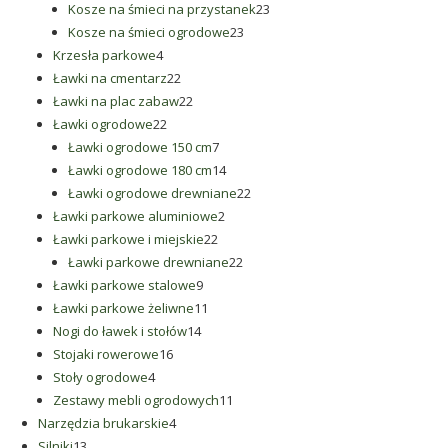
produkty
23
Kosze na śmieci na przystanek
23
23
produkty
Kosze na śmieci ogrodowe
23
4
produkty
Krzesła parkowe
4
produkty
22
Ławki na cmentarz
22
produkty
22
Ławki na plac zabaw
22
22
produkty
Ławki ogrodowe
22
produkty
7
Ławki ogrodowe 150 cm
7
produktów
14
Ławki ogrodowe 180 cm
14
produktów
22
Ławki ogrodowe drewniane
22
2
produkty
Ławki parkowe aluminiowe
2
22
produkty
Ławki parkowe i miejskie
22
produkty
22
Ławki parkowe drewniane
22
9
produkty
Ławki parkowe stalowe
9
produktów
11
Ławki parkowe żeliwne
11
14
produktów
Nogi do ławek i stołów
14
16
produktów
Stojaki rowerowe
16
4
produktów
Stoły ogrodowe
4
produkty
11
Zestawy mebli ogrodowych
11
4
produktów
Narzędzia brukarskie
4
13
produkty
Silniki
13