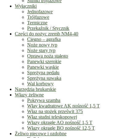
Silniki trójfazowe
Wyłączniki
Jednofazowe
Trójfazowe
Termiczne
Przekaźnik / Stycznik
Części do nożyc zremb NM4-40
Cięgno – agrafka
Noże nowy typ
Noże stary typ
Oprawa noża stałego
Panewki szerokie
Panewki wąskie
Sprężyna pedału
Sprężyna suwaka
Wał korbowy
Narzędzia brukarskie
Włazy żeliwne
Pokrywa szamba
Włay kwadratowe AK nośność 1,5 T
Właz na stożek prześwit 375
Właz studni teleskopowej
Włazy okrągłe AO nośność 1,5 T
Włazy okrągłe BO nośność 12,5 T
Żeliwo piecowe i ozdobne