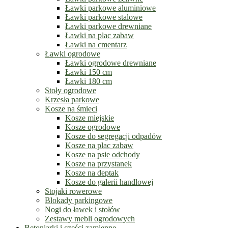
Ławki parkowe aluminiowe
Ławki parkowe stalowe
Ławki parkowe drewniane
Ławki na plac zabaw
Ławki na cmentarz
Ławki ogrodowe
Ławki ogrodowe drewniane
Ławki 150 cm
Ławki 180 cm
Stoły ogrodowe
Krzesła parkowe
Kosze na śmieci
Kosze miejskie
Kosze ogrodowe
Kosze do segregacji odpadów
Kosze na plac zabaw
Kosze na psie odchody
Kosze na przystanek
Kosze na deptak
Kosze do galerii handlowej
Stojaki rowerowe
Blokady parkingowe
Nogi do ławek i stołów
Zestawy mebli ogrodowych
Betoniarki i części zamienne