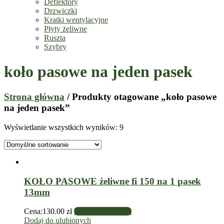
Deflektory
Drzwiczki
Kratki wentylacyjne
Płyty żeliwne
Ruszta
Szybry
koło pasowe na jeden pasek
Strona główna
/ Produkty otagowane „koło pasowe
na jeden pasek”
Wyświetlanie wszystkich wyników: 9
KOŁO PASOWE żeliwne fi 150 na 1 pasek
13mm
Cena:
130.00
zł
Dodaj do koszyka
Dodaj do ulubionych