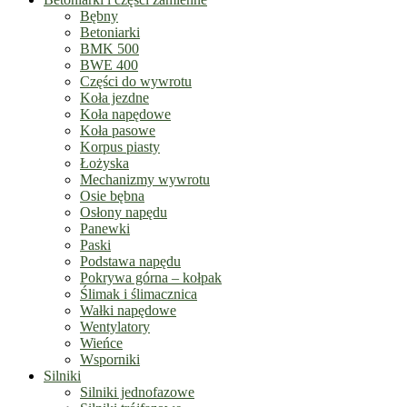
Bębny
Betoniarki
BMK 500
BWE 400
Części do wywrotu
Koła jezdne
Koła napędowe
Koła pasowe
Korpus piasty
Łożyska
Mechanizmy wywrotu
Osie bębna
Osłony napędu
Panewki
Paski
Podstawa napędu
Pokrywa górna – kołpak
Ślimak i ślimacznica
Wałki napędowe
Wentylatory
Wieńce
Wsporniki
Silniki
Silniki jednofazowe