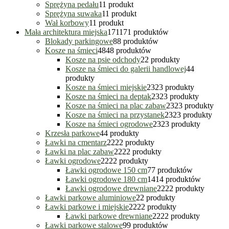
Sprężyna pedału
1
1 produkt
Sprężyna suwaka
1
1 produkt
Wał korbowy
1
1 produkt
Mała architektura miejska
171
171 produktów
Blokady parkingowe
8
8 produktów
Kosze na śmieci
48
48 produktów
Kosze na psie odchody
2
2 produkty
Kosze na śmieci do galerii handlowej
4
4
produkty
Kosze na śmieci miejskie
23
23 produkty
Kosze na śmieci na deptak
23
23 produkty
Kosze na śmieci na plac zabaw
23
23 produkty
Kosze na śmieci na przystanek
23
23 produkty
Kosze na śmieci ogrodowe
23
23 produkty
Krzesła parkowe
4
4 produkty
Ławki na cmentarz
22
22 produkty
Ławki na plac zabaw
22
22 produkty
Ławki ogrodowe
22
22 produkty
Ławki ogrodowe 150 cm
7
7 produktów
Ławki ogrodowe 180 cm
14
14 produktów
Ławki ogrodowe drewniane
22
22 produkty
Ławki parkowe aluminiowe
2
2 produkty
Ławki parkowe i miejskie
22
22 produkty
Ławki parkowe drewniane
22
22 produkty
Ławki parkowe stalowe
9
9 produktów