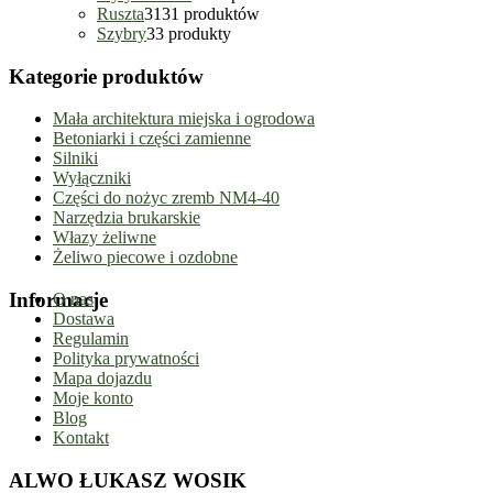
Ruszta
31
31 produktów
Szybry
3
3 produkty
Kategorie produktów
Mała architektura miejska i ogrodowa
Betoniarki i części zamienne
Silniki
Wyłączniki
Części do nożyc zremb NM4-40
Narzędzia brukarskie
Włazy żeliwne
Żeliwo piecowe i ozdobne
Informacje
O nas
Dostawa
Regulamin
Polityka prywatności
Mapa dojazdu
Moje konto
Blog
Kontakt
ALWO ŁUKASZ WOSIK