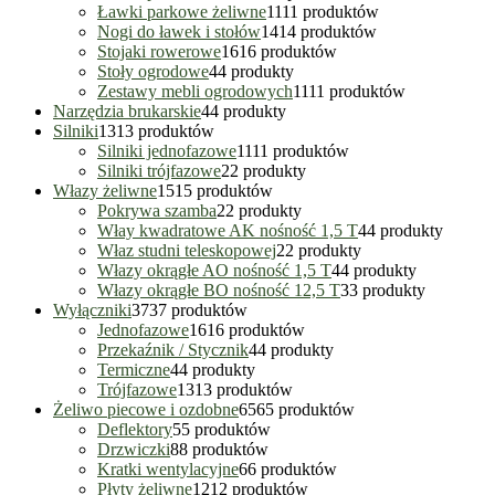
Ławki parkowe żeliwne
11
11 produktów
Nogi do ławek i stołów
14
14 produktów
Stojaki rowerowe
16
16 produktów
Stoły ogrodowe
4
4 produkty
Zestawy mebli ogrodowych
11
11 produktów
Narzędzia brukarskie
4
4 produkty
Silniki
13
13 produktów
Silniki jednofazowe
11
11 produktów
Silniki trójfazowe
2
2 produkty
Włazy żeliwne
15
15 produktów
Pokrywa szamba
2
2 produkty
Włay kwadratowe AK nośność 1,5 T
4
4 produkty
Właz studni teleskopowej
2
2 produkty
Włazy okrągłe AO nośność 1,5 T
4
4 produkty
Włazy okrągłe BO nośność 12,5 T
3
3 produkty
Wyłączniki
37
37 produktów
Jednofazowe
16
16 produktów
Przekaźnik / Stycznik
4
4 produkty
Termiczne
4
4 produkty
Trójfazowe
13
13 produktów
Żeliwo piecowe i ozdobne
65
65 produktów
Deflektory
5
5 produktów
Drzwiczki
8
8 produktów
Kratki wentylacyjne
6
6 produktów
Płyty żeliwne
12
12 produktów