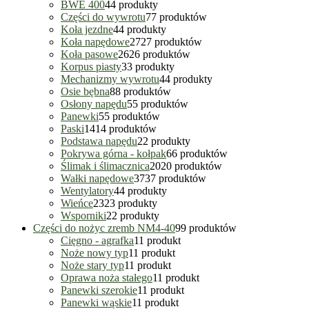
BWE 400
4
4 produkty
Części do wywrotu
7
7 produktów
Koła jezdne
4
4 produkty
Koła napędowe
27
27 produktów
Koła pasowe
26
26 produktów
Korpus piasty
3
3 produkty
Mechanizmy wywrotu
4
4 produkty
Osie bębna
8
8 produktów
Osłony napędu
5
5 produktów
Panewki
5
5 produktów
Paski
14
14 produktów
Podstawa napędu
2
2 produkty
Pokrywa górna - kołpak
6
6 produktów
Ślimak i ślimacznica
20
20 produktów
Wałki napędowe
37
37 produktów
Wentylatory
4
4 produkty
Wieńce
23
23 produkty
Wsporniki
2
2 produkty
Części do nożyc zremb NM4-40
9
9 produktów
Cięgno - agrafka
1
1 produkt
Noże nowy typ
1
1 produkt
Noże stary typ
1
1 produkt
Oprawa noża stałego
1
1 produkt
Panewki szerokie
1
1 produkt
Panewki wąskie
1
1 produkt