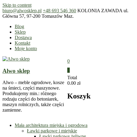
Skip to content
biuro@alwosklep.pl
+48 693 546 360
KOLONIA ZAWADA ul.
Główna 57, 97-200 Tomaszów Maz.
Blog
Sklep
Dostawa
Kontakt
Moje konto
0
Alwo sklep
0
Total
Alwo – meble ogrodowe, kosze
0.00 zł
na śmieci, części maszynowe.
Produkujemy min.: różnego
Koszyk
rodzaju części do betoniarek,
maszyn rolniczych, także części
zamienne.
Mała architektura miejska i ogrodowa
Ławki parkowe i miejskie
Ławki parkowe żeliwne