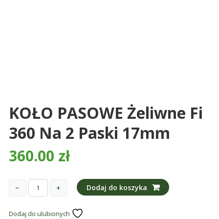
śmieci,
części
maszynowe.
Produkujemy
min.:
różnego
rodzaju
części
do
KOŁO PASOWE Żeliwne Fi
betoniarek,
360 Na 2 Paski 17mm
maszyn
rolniczych,
360.00
zł
także
części
zamienne.
−
+
Dodaj do koszyka
ilość
KOŁO
Dodaj do ulubionych
PASOWE