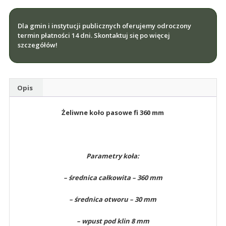
żeliwne
fi
Dla gmin i instytucji publicznych oferujemy odroczony
360
termin płatności 14 dni. Skontaktuj się po więcej
na
szczegółów!
2
paski
17mm
Opis
Żeliwne koło pasowe fi 360 mm
Parametry koła:
– średnica całkowita – 360 mm
– średnica otworu – 30 mm
– wpust pod klin 8 mm