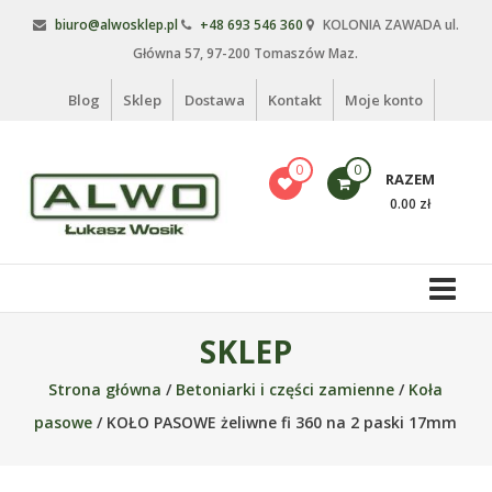
Skip
biuro@alwosklep.pl
+48 693 546 360
KOLONIA ZAWADA ul.
to
Główna 57, 97-200 Tomaszów Maz.
content
Blog
Sklep
Dostawa
Kontakt
Moje konto
0
0
RAZEM
0.00 zł
Alwo
sklep
Alwo
SKLEP
–
Strona główna
/
Betoniarki i części zamienne
/
Koła
meble
ogrodowe,
pasowe
/ KOŁO PASOWE żeliwne fi 360 na 2 paski 17mm
kosze
na