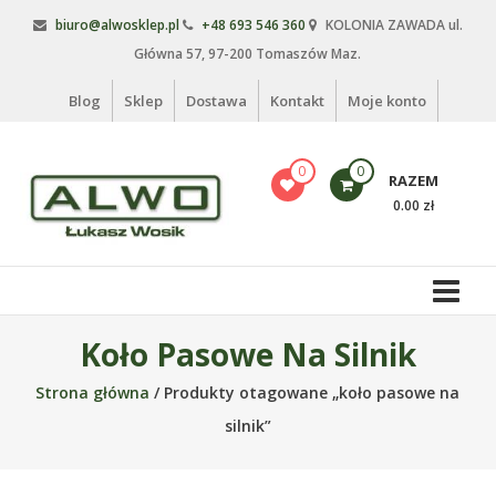
Skip
biuro@alwosklep.pl
+48 693 546 360
KOLONIA ZAWADA ul.
to
Główna 57, 97-200 Tomaszów Maz.
content
Blog
Sklep
Dostawa
Kontakt
Moje konto
0
0
RAZEM
0.00 zł
Alwo
sklep
Alwo
Koło Pasowe Na Silnik
–
Strona główna
/ Produkty otagowane „koło pasowe na
meble
ogrodowe,
silnik”
kosze
na