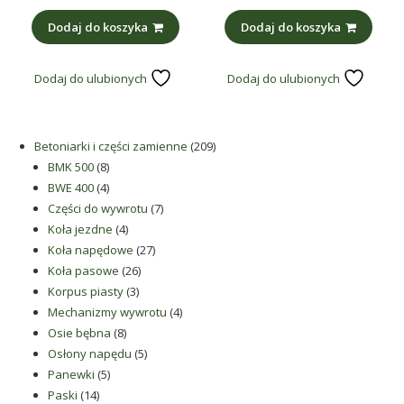
Dodaj do koszyka
Dodaj do koszyka
Dodaj do ulubionych
Dodaj do ulubionych
209
Betoniarki i części zamienne
209
8
produktów
BMK 500
8
produktów
4
BWE 400
4
produkty
7
Części do wywrotu
7
4
produktów
Koła jezdne
4
produkty
27
Koła napędowe
27
26
produktów
Koła pasowe
26
3
produktów
Korpus piasty
3
produkty
4
Mechanizmy wywrotu
4
8
produkty
Osie bębna
8
produktów
5
Osłony napędu
5
5
produktów
Panewki
5
14
produktów
Paski
14