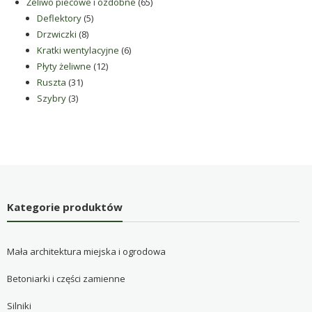
produktów
65
Żeliwo piecowe i ozdobne
65
5
produktów
Deflektory
5
8
produktów
Drzwiczki
8
produktów
6
Kratki wentylacyjne
6
12
produktów
Płyty żeliwne
12
31
produktów
Ruszta
31
3
produktów
Szybry
3
produkty
Kategorie produktów
Mała architektura miejska i ogrodowa
Betoniarki i części zamienne
Silniki