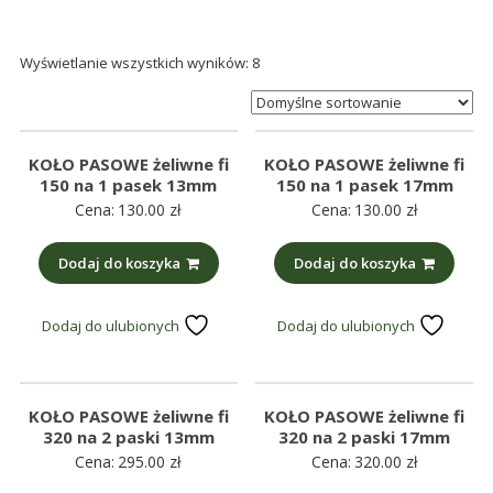
śmieci,
części
Wyświetlanie wszystkich wyników: 8
maszynowe.
Produkujemy
min.:
różnego
KOŁO PASOWE żeliwne fi
KOŁO PASOWE żeliwne fi
rodzaju
150 na 1 pasek 13mm
150 na 1 pasek 17mm
części
Cena:
130.00
zł
Cena:
130.00
zł
do
betoniarek,
Dodaj do koszyka
Dodaj do koszyka
maszyn
rolniczych,
Dodaj do ulubionych
Dodaj do ulubionych
także
części
zamienne.
KOŁO PASOWE żeliwne fi
KOŁO PASOWE żeliwne fi
320 na 2 paski 13mm
320 na 2 paski 17mm
Cena:
295.00
zł
Cena:
320.00
zł