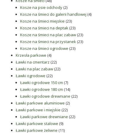
48
produktów
Kosze na śmieci
48
produktów
2
Kosze na psie odchody
2
produkty
4
Kosze na śmieci do galerii handlowej
4
23
produkty
Kosze na śmieci miejskie
23
produkty
23
Kosze na śmieci na deptak
23
produkty
23
Kosze na śmieci na plac zabaw
23
produkty
23
Kosze na śmieci na przystanek
23
23
produkty
Kosze na śmieci ogrodowe
23
4
produkty
Krzesła parkowe
4
produkty
22
Ławki na cmentarz
22
produkty
22
Ławki na plac zabaw
22
22
produkty
Ławki ogrodowe
22
produkty
7
Ławki ogrodowe 150 cm
7
produktów
14
Ławki ogrodowe 180 cm
14
produktów
22
Ławki ogrodowe drewniane
22
2
produkty
Ławki parkowe aluminiowe
2
22
produkty
Ławki parkowe i miejskie
22
produkty
22
Ławki parkowe drewniane
22
9
produkty
Ławki parkowe stalowe
9
produktów
11
Ławki parkowe żeliwne
11