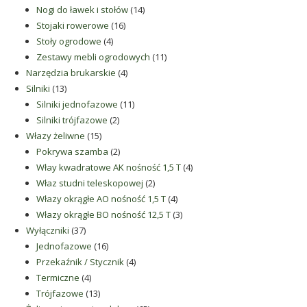
14
produktów
Nogi do ławek i stołów
14
16
produktów
Stojaki rowerowe
16
4
produktów
Stoły ogrodowe
4
produkty
11
Zestawy mebli ogrodowych
11
4
produktów
Narzędzia brukarskie
4
13
produkty
Silniki
13
produktów
11
Silniki jednofazowe
11
2
produktów
Silniki trójfazowe
2
15
produkty
Włazy żeliwne
15
produktów
2
Pokrywa szamba
2
produkty
4
Włay kwadratowe AK nośność 1,5 T
4
2
produkty
Właz studni teleskopowej
2
produkty
4
Włazy okrągłe AO nośność 1,5 T
4
produkty
3
Włazy okrągłe BO nośność 12,5 T
3
37
produkty
Wyłączniki
37
produktów
16
Jednofazowe
16
produktów
4
Przekaźnik / Stycznik
4
4
produkty
Termiczne
4
produkty
13
Trójfazowe
13